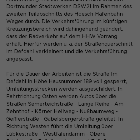
Content Management System dieser
Name
Cookie-Informationen
_pk_id*
Dortmunder Stadtwerken DSW21 im Rahmen des
Webseite. Diese Basis-Cookies sind
zweiten Teilabschnitts des Hoesch-Hafenbahn-
unerlässlich, damit Ihr Besuch auf der
Anbieter
Matomo
Weges durch. Die Verkehrsführung im künftigen
Website angenehm und flüssig wird:
Aktivierung Mehrsprachigkeit
Kreuzungsbereich wird dahingehend geändert,
Sie ermöglichen es der Website, Sie
Laufzeit
Zweck
13 Monate
Diese Cookies ermöglichen die automatische
zu erkennen und somit Ihre Sitzung
dass der Radverkehr auf dem HHW Vorrang
Übersetzung der Website-Inhalte durch GTranslate.
offen zu halten. Es speichert bei
erhält. Hierfür werden u. a. der Straßenquerschnitt
Dient zur anonymen
Zweck
einem Benutzer-Login für einen
im Defdahl verkleinert und die Verkehrsführung
Wiedererkennung eines Besuchers.
Name
Cookie-Informationen
googtrans
geschlossenen Bereich die Benutzer-
angepasst.
ID als verschlüsselten Wert (sog.
Anbieter
GTranslate Inc.
"hash-Wert") zum entsprechenden
Für die Dauer der Arbeiten ist die Straße Im
Datenbankeintrag des Nutzers.
Laufzeit
1 Jahr
Defdahl in Höhe Hausnummer 189 voll gesperrt,
Name
_pk_ses*
Umleitungsstrecken werden ausgeschildert. In
Speichert die vom Nutzer gewählte
Anbieter
Matomo
Fahrtrichtung Osten werden Autos über die
Zweck
Sprache für die automatische
Straßen Semerteichstraße - Lange Reihe - Am
Name
PHPSESSID
Übersetzung der Website.
Laufzeit
30 Minuten
Zehnthof - Körner Hellweg - Nußbaumweg -
Geßlerstraße - Gabelsbergerstraße geleitet. In
Anbieter
Session-Cookies
Speichert vorübergehend Daten der
Zweck
Richtung Westen führt die Umleitung über
aktuellen Sitzung.
Lübkestraße - Westfalendamm - Obere
Der Session Cookie wird beim