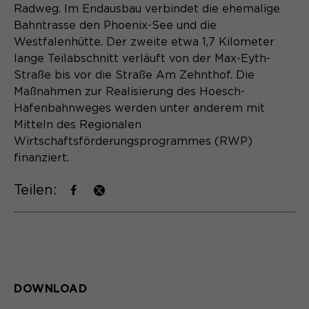
Radweg. Im Endausbau verbindet die ehemalige
Name
cookie_optin
Bahntrasse den Phoenix-See und die
Westfalenhütte. Der zweite etwa 1,7 Kilometer
Anbieter
Sgalinski
lange Teilabschnitt verläuft von der Max-Eyth-
Straße bis vor die Straße Am Zehnthof. Die
Laufzeit
1 Monat
Maßnahmen zur Realisierung des Hoesch-
Hafenbahnweges werden unter anderem mit
Speichert den Zustimmungsstatus des
Zweck
Benutzers für Cookies auf der
Mitteln des Regionalen
aktuellen Domäne.
Wirtschaftsförderungsprogrammes (RWP)
finanziert.
Teilen:
DOWNLOAD