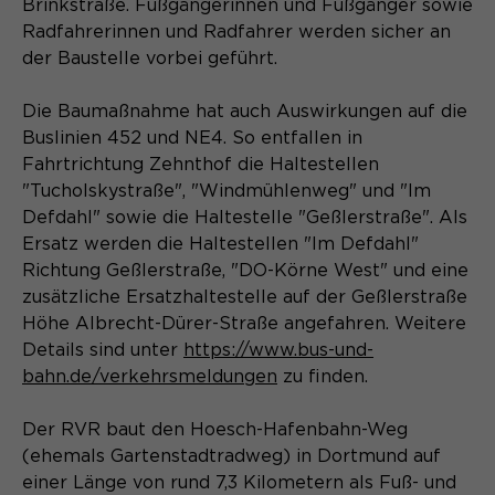
Laufzeit
Schließen des Browsers wieder
Brinkstraße. Fußgängerinnen und Fußgänger sowie
gelöscht.
Radfahrerinnen und Radfahrer werden sicher an
der Baustelle vorbei geführt.
Name
_pk_ref.*
PHPs Standard Sitzungs- Identifikation
Zweck
(Formulare).
Die Baumaßnahme hat auch Auswirkungen auf die
Anbieter
Matomo
Buslinien 452 und NE4. So entfallen in
Laufzeit
Fahrtrichtung Zehnthof die Haltestellen
6 Monate
"Tucholskystraße", "Windmühlenweg" und "Im
Name
be_typo_user
Zweck
Speichert die Herkunft des Besuchers.
Defdahl" sowie die Haltestelle "Geßlerstraße". Als
Ersatz werden die Haltestellen "Im Defdahl"
Anbieter
TYPO3
Richtung Geßlerstraße, "DO-Körne West" und eine
zusätzliche Ersatzhaltestelle auf der Geßlerstraße
Laufzeit
Ende der Sitzung
Name
MATOMO_SESSID
Höhe Albrecht-Dürer-Straße angefahren. Weitere
Dieser Cookie teilt der Webseite mit,
Details sind unter
https://www.bus-und-
Anbieter
Matomo
ob ein Besucher im Typo3-Backend
bahn.de/verkehrsmeldungen
zu finden.
Zweck
angemeldet ist und die Rechte besitzt
Laufzeit
Sitzung
diese zu verwalten.
Der RVR baut den Hoesch-Hafenbahn-Weg
(ehemals Gartenstadtradweg) in Dortmund auf
Temporäre Session-ID, ohne
Zweck
einer Länge von rund 7,3 Kilometern als Fuß- und
personenbezogene Daten.