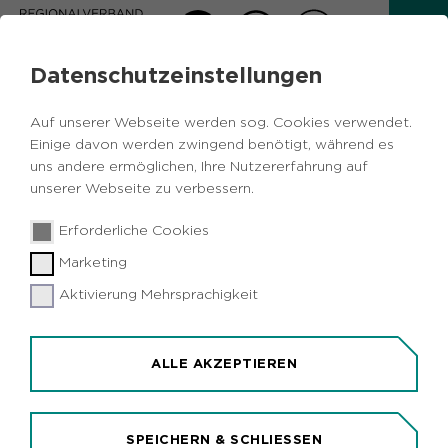
Datenschutzeinstellungen
AKTUELLES
Auf unserer Webseite werden sog. Cookies verwendet.
Zurück
Einige davon werden zwingend benötigt, während es
uns andere ermöglichen, Ihre Nutzererfahrung auf
unserer Webseite zu verbessern.
Ruhrgebiet
27.05.2025
|
Erforderliche Cookies
AB 2. JUNI:
Marketing
Bauarbeiten am Hoesch-Hafenbahn-
Aktivierung Mehrsprachigkeit
Weg
ALLE AKZEPTIEREN
SPEICHERN & SCHLIESSEN