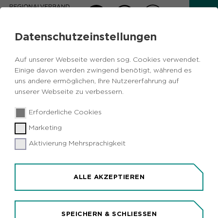
Datenschutzeinstellungen
AKTUELLES
Auf unserer Webseite werden sog. Cookies verwendet.
Zurück
Einige davon werden zwingend benötigt, während es
uns andere ermöglichen, Ihre Nutzererfahrung auf
unserer Webseite zu verbessern.
15.09.2025
|
Politik
Ruhrparlament
Erforderliche Cookies
KOMMUNALWAHL 2025:
Marketing
SPD bleibt stärkste Kraft im
Ruhrparlament / AfD legt deutlich zu
Aktivierung Mehrsprachigkeit
ALLE AKZEPTIEREN
SPEICHERN & SCHLIESSEN