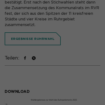
bestätigt. Erst nach den Stichwahlen steht dann
Name
cookie_optin
die Zusammensetzung des Kommunalrats im RVR
fest, der sich aus den Spitzen der 11 kreisfreien
Anbieter
Sgalinski
Städte und vier Kreise im Ruhrgebiet
zusammensetzt.
Laufzeit
1 Monat
Speichert den Zustimmungsstatus des
ERGEBNISSE RUHRWAHL
Zweck
Benutzers für Cookies auf der
aktuellen Domäne.
Teilen:
DOWNLOAD