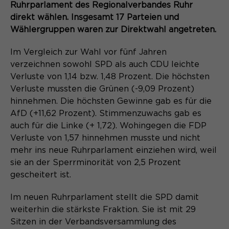
Content Management System dieser
Ruhrparlament des Regionalverbandes Ruhr
Name
Cookie-Informationen
_pk_id*
Webseite. Diese Basis-Cookies sind
direkt wählen. Insgesamt 17 Parteien und
unerlässlich, damit Ihr Besuch auf der
Wählergruppen waren zur Direktwahl angetreten.
Anbieter
Matomo
Website angenehm und flüssig wird:
Aktivierung Mehrsprachigkeit
Sie ermöglichen es der Website, Sie
Im Vergleich zur Wahl vor fünf Jahren
Laufzeit
Zweck
13 Monate
Diese Cookies ermöglichen die automatische
zu erkennen und somit Ihre Sitzung
verzeichnen sowohl SPD als auch CDU leichte
Übersetzung der Website-Inhalte durch GTranslate.
offen zu halten. Es speichert bei
Dient zur anonymen
Verluste von 1,14 bzw. 1,48 Prozent. Die höchsten
Zweck
einem Benutzer-Login für einen
Wiedererkennung eines Besuchers.
Name
Cookie-Informationen
googtrans
Verluste mussten die Grünen (-9,09 Prozent)
geschlossenen Bereich die Benutzer-
hinnehmen. Die höchsten Gewinne gab es für die
ID als verschlüsselten Wert (sog.
Anbieter
GTranslate Inc.
AfD (+11,62 Prozent). Stimmenzuwachs gab es
"hash-Wert") zum entsprechenden
auch für die Linke (+ 1,72). Wohingegen die FDP
Datenbankeintrag des Nutzers.
Laufzeit
1 Jahr
Name
_pk_ses*
Verluste von 1,57 hinnehmen musste und nicht
mehr ins neue Ruhrparlament einziehen wird, weil
Speichert die vom Nutzer gewählte
Anbieter
Matomo
sie an der Sperrminorität von 2,5 Prozent
Zweck
Sprache für die automatische
gescheitert ist.
Name
PHPSESSID
Übersetzung der Website.
Laufzeit
30 Minuten
Anbieter
Im neuen Ruhrparlament stellt die SPD damit
Session-Cookies
Speichert vorübergehend Daten der
Zweck
weiterhin die stärkste Fraktion. Sie ist mit 29
aktuellen Sitzung.
Der Session Cookie wird beim
Sitzen in der Verbandsversammlung des