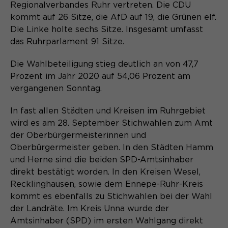
Laufzeit
Schließen des Browsers wieder
Regionalverbandes Ruhr vertreten. Die CDU
gelöscht.
kommt auf 26 Sitze, die AfD auf 19, die Grünen elf.
Die Linke holte sechs Sitze. Insgesamt umfasst
Name
_pk_ref.*
PHPs Standard Sitzungs- Identifikation
Zweck
das Ruhrparlament 91 Sitze.
(Formulare).
Anbieter
Matomo
Die Wahlbeteiligung stieg deutlich an von 47,7
Laufzeit
6 Monate
Prozent im Jahr 2020 auf 54,06 Prozent am
vergangenen Sonntag.
Name
be_typo_user
Zweck
Speichert die Herkunft des Besuchers.
In fast allen Städten und Kreisen im Ruhrgebiet
Anbieter
TYPO3
wird es am 28. September Stichwahlen zum Amt
der Oberbürgermeisterinnen und
Laufzeit
Ende der Sitzung
Name
MATOMO_SESSID
Oberbürgermeister geben. In den Städten Hamm
und Herne sind die beiden SPD-Amtsinhaber
Dieser Cookie teilt der Webseite mit,
Anbieter
Matomo
ob ein Besucher im Typo3-Backend
direkt bestätigt worden. In den Kreisen Wesel,
Zweck
angemeldet ist und die Rechte besitzt
Recklinghausen, sowie dem Ennepe-Ruhr-Kreis
Laufzeit
Sitzung
diese zu verwalten.
kommt es ebenfalls zu Stichwahlen bei der Wahl
der Landräte. Im Kreis Unna wurde der
Temporäre Session-ID, ohne
Zweck
Amtsinhaber (SPD) im ersten Wahlgang direkt
personenbezogene Daten.