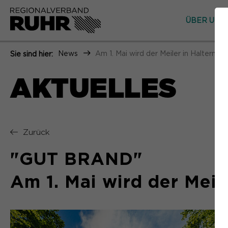
ÜBER UNS
News
Am 1. Mai wird der Meiler in Haltern e
Sie sind hier:
AKTUELLES
Zurück
"GUT BRAND"
Am 1. Mai wird der Meil