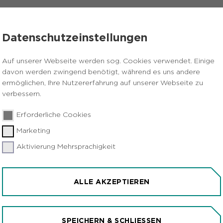
VERANSTALTUNGEN
PRESSE
KARRIERE
Datenschutzeinstellungen
ntzündet
Auf unserer Webseite werden sog. Cookies verwendet. Einige
davon werden zwingend benötigt, während es uns andere
ermöglichen, Ihre Nutzererfahrung auf unserer Webseite zu
verbessern.
Erforderliche Cookies
Marketing
Aktivierung Mehrsprachigkeit
er in Haltern entzündet
ALLE AKZEPTIEREN
22.04.2026
Haltern. "Gut Brand": Mit dem traditionellen Köh
SPEICHERN & SCHLIESSEN