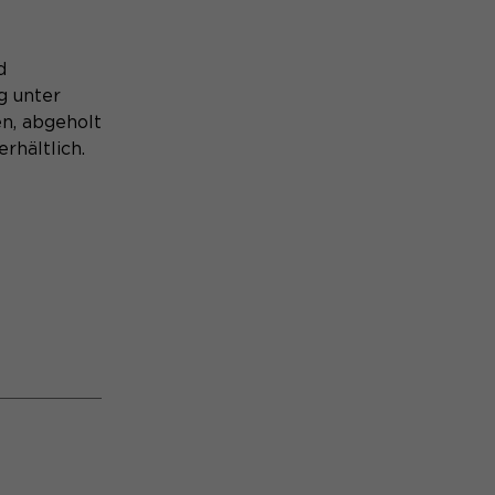
d
g unter
n, abgeholt
rhältlich.