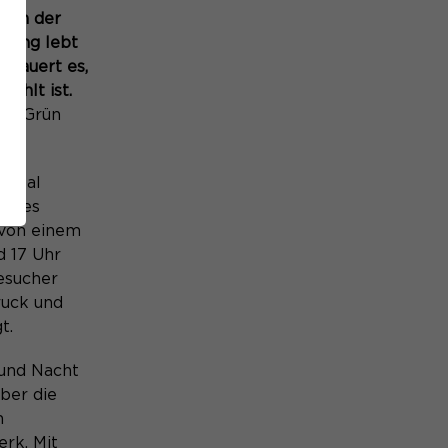
r in der
 lang lebt
 dauert es,
ohlt ist.
uhr Grün
petal
n des
 von einem
d 17 Uhr
esucher
druck und
t.
 und Nacht
über die
m
rk. Mit