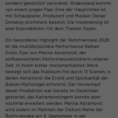
Content Management System dieser
sondern gesetzlich verordnet. Widerstand kommt
Name
Cookie-Informationen
_pk_id*
Webseite. Diese Basis-Cookies sind
von einem jungen Paar. Eine der Hauptrollen ist
unerlässlich, damit Ihr Besuch auf der
Anbieter
Matomo
mit Schauspieler, Produzent und Musiker Daniel
Website angenehm und flüssig wird:
Aktivierung Mehrsprachigkeit
Donskoy prominent besetzt. Die Inszenierung ist
Sie ermöglichen es der Website, Sie
Laufzeit
Zweck
13 Monate
eine Koproduktion mit dem Theater Essen.
Diese Cookies ermöglichen die automatische
zu erkennen und somit Ihre Sitzung
Übersetzung der Website-Inhalte durch GTranslate.
offen zu halten. Es speichert bei
Dient zur anonymen
Ein besonderes Highlight der Ruhrtriennale 2026
Zweck
einem Benutzer-Login für einen
Wiedererkennung eines Besuchers.
Name
Cookie-Informationen
googtrans
ist die multidisziplinäre Performance Balkan
geschlossenen Bereich die Benutzer-
Erotic Epic von Marina Abramović, der
ID als verschlüsselten Wert (sog.
Anbieter
GTranslate Inc.
"hash-Wert") zum entsprechenden
einflussreichsten Performancekünstlerin unserer
Datenbankeintrag des Nutzers.
Zeit. In ihrem bisher monumentalsten Werk
Laufzeit
1 Jahr
Name
_pk_ses*
bewegt sich das Publikum frei durch 13 Szenen, in
denen Abramović die Erotik und Spiritualität der
Speichert die vom Nutzer gewählte
Anbieter
Matomo
Zweck
Sprache für die automatische
Balkan-Mythologie erforscht. Der Vorverkauf
Name
PHPSESSID
Übersetzung der Website.
dieser Produktion war bereits im Dezember
Laufzeit
30 Minuten
gestartet, das Kartenkontingent konnte aber
Anbieter
Session-Cookies
Speichert vorübergehend Daten der
nochmal erweitert werden. Marina Abramović
Zweck
aktuellen Sitzung.
wird zudem im Rahmen der Diskurs-Reihe der
Der Session Cookie wird beim
Ruhrtriennale am 5. September in der