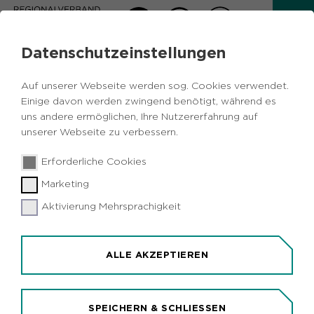
Datenschutzeinstellungen
AKTUELLES
Auf unserer Webseite werden sog. Cookies verwendet.
Zurück
Einige davon werden zwingend benötigt, während es
uns andere ermöglichen, Ihre Nutzererfahrung auf
unserer Webseite zu verbessern.
Kulturelles
NRW
Bochum
Dortmund
28.04.2026
|
Erforderliche Cookies
Duisburg
Essen
Gladbeck
Ruhrgebiet
Kreis Recklinghausen
Marketing
Aktivierung Mehrsprachigkeit
Ruhrtriennale startet mit Musiktheater-
Hommage an David Bowie
Bochum/Ruhrgebiet (idr). Die Ruhrtriennale 2026
ALLE AKZEPTIEREN
startet ikonisch in die dritte und letzte Spielzeit
unter der Intendanz von Ivo van Hove: Mit der
Eröffnungsproduktion "Rebel Rebel" setzt van
SPEICHERN & SCHLIESSEN