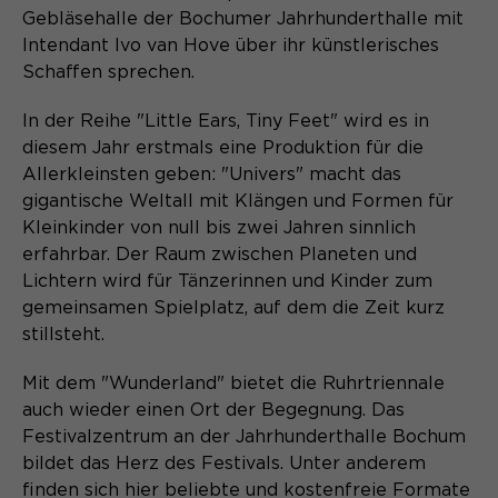
Laufzeit
Schließen des Browsers wieder
Gebläsehalle der Bochumer Jahrhunderthalle mit
gelöscht.
Intendant Ivo van Hove über ihr künstlerisches
Name
_pk_ref.*
Schaffen sprechen.
PHPs Standard Sitzungs- Identifikation
Zweck
(Formulare).
Anbieter
Matomo
In der Reihe "Little Ears, Tiny Feet" wird es in
diesem Jahr erstmals eine Produktion für die
Laufzeit
6 Monate
Allerkleinsten geben: "Univers" macht das
gigantische Weltall mit Klängen und Formen für
Name
be_typo_user
Zweck
Speichert die Herkunft des Besuchers.
Kleinkinder von null bis zwei Jahren sinnlich
Anbieter
TYPO3
erfahrbar. Der Raum zwischen Planeten und
Lichtern wird für Tänzerinnen und Kinder zum
Laufzeit
Ende der Sitzung
gemeinsamen Spielplatz, auf dem die Zeit kurz
Name
MATOMO_SESSID
stillsteht.
Dieser Cookie teilt der Webseite mit,
Anbieter
Matomo
ob ein Besucher im Typo3-Backend
Mit dem "Wunderland" bietet die Ruhrtriennale
Zweck
angemeldet ist und die Rechte besitzt
auch wieder einen Ort der Begegnung. Das
Laufzeit
Sitzung
diese zu verwalten.
Festivalzentrum an der Jahrhunderthalle Bochum
Temporäre Session-ID, ohne
bildet das Herz des Festivals. Unter anderem
Zweck
personenbezogene Daten.
finden sich hier beliebte und kostenfreie Formate