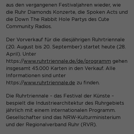
aus den vergangenen Festivaljahren wieder, wie
Name
cookie_optin
die Ruhr Diamonds Konzerte, die Spoken Acts und
die Down The Rabbit Hole Partys des Cute
Anbieter
Sgalinski
Community Radios.
Laufzeit
1 Monat
Der Vorverkauf für die diesjährigen Ruhrtriennale
(20. August bis 20. September) startet heute (28.
Speichert den Zustimmungsstatus des
Zweck
Benutzers für Cookies auf der
April). Unter
aktuellen Domäne.
https://
www.ruhrtriennale.de/de/programm
gehen
insgesamt 45.000 Karten in den Verkauf. Alle
Informationen sind unter
https://
www.ruhrtriennale.de
zu finden.
Die Ruhrtriennale – das Festival der Künste –
bespielt die Industriearchitektur des Ruhrgebiets
jährlich mit einem internationalen Programm.
Gesellschafter sind das NRW-Kulturministerium
und der Regionalverband Ruhr (RVR).