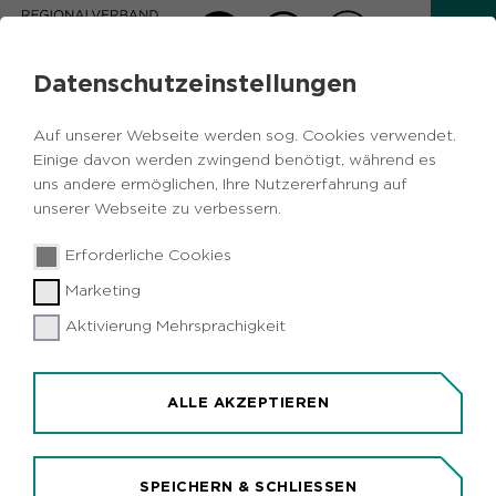
Datenschutzeinstellungen
AKTUELLES
Auf unserer Webseite werden sog. Cookies verwendet.
Zurück
Einige davon werden zwingend benötigt, während es
uns andere ermöglichen, Ihre Nutzererfahrung auf
unserer Webseite zu verbessern.
Sport & Sportpolitik
Metropole Ruhr
02.04.2020
|
Erforderliche Cookies
Bottrop
Essen
Gelsenkirchen
Gladbeck
Marketing
Aktivierung Mehrsprachigkeit
8. Vivawest-Marathon wird auf den
Herbst verschoben
Metropole Ruhr (idr). Die achte Ausgabe des
ALLE AKZEPTIEREN
Vivawest-Marathons wird nicht wie geplant am 17.
Mai starten. Heute (2. April) teilten die
Veranstalter mit, dass der Lauf durch Gladbeck,
SPEICHERN & SCHLIESSEN