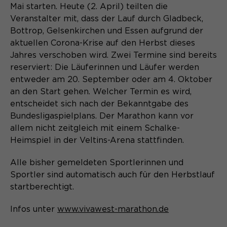
Content Management System dieser
Mai starten. Heute (2. April) teilten die
Name
Cookie-Informationen
_pk_id*
Webseite. Diese Basis-Cookies sind
Veranstalter mit, dass der Lauf durch Gladbeck,
unerlässlich, damit Ihr Besuch auf der
Anbieter
Matomo
Bottrop, Gelsenkirchen und Essen aufgrund der
Website angenehm und flüssig wird:
Aktivierung Mehrsprachigkeit
aktuellen Corona-Krise auf den Herbst dieses
Sie ermöglichen es der Website, Sie
Laufzeit
Zweck
13 Monate
Jahres verschoben wird. Zwei Termine sind bereits
Diese Cookies ermöglichen die automatische
zu erkennen und somit Ihre Sitzung
Übersetzung der Website-Inhalte durch GTranslate.
reserviert: Die Läuferinnen und Läufer werden
offen zu halten. Es speichert bei
Dient zur anonymen
Zweck
entweder am 20. September oder am 4. Oktober
einem Benutzer-Login für einen
Wiedererkennung eines Besuchers.
Name
Cookie-Informationen
googtrans
geschlossenen Bereich die Benutzer-
an den Start gehen. Welcher Termin es wird,
ID als verschlüsselten Wert (sog.
entscheidet sich nach der Bekanntgabe des
Anbieter
GTranslate Inc.
"hash-Wert") zum entsprechenden
Bundesligaspielplans. Der Marathon kann vor
Datenbankeintrag des Nutzers.
allem nicht zeitgleich mit einem Schalke-
Laufzeit
1 Jahr
Name
_pk_ses*
Heimspiel in der Veltins-Arena stattfinden.
Speichert die vom Nutzer gewählte
Anbieter
Matomo
Zweck
Sprache für die automatische
Alle bisher gemeldeten Sportlerinnen und
Name
PHPSESSID
Übersetzung der Website.
Sportler sind automatisch auch für den Herbstlauf
Laufzeit
30 Minuten
startberechtigt.
Anbieter
Session-Cookies
Speichert vorübergehend Daten der
Zweck
Infos unter
www.vivawest-marathon.de
aktuellen Sitzung.
Der Session Cookie wird beim