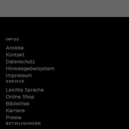
Name
cookie_optin
Anbieter
Sgalinski
Laufzeit
1 Monat
INFOS
Speichert den Zustimmungsstatus des
Anreise
Zweck
Benutzers für Cookies auf der
Kontakt
aktuellen Domäne.
Datenschutz
Hinweisgebersystem
Impressum
SERVICE
Leichte Sprache
Online Shop
Bibliothek
Karriere
Presse
BETEILIGUNGEN