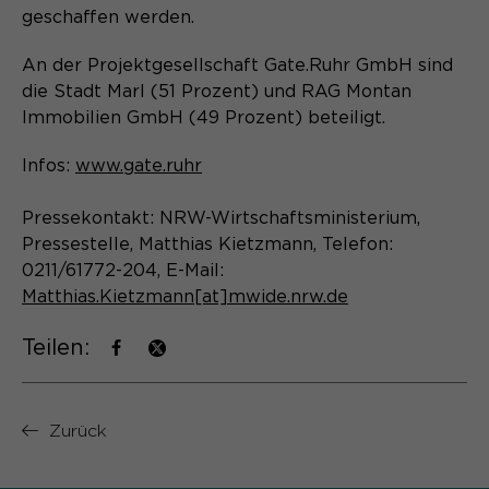
Laufzeit
Schließen des Browsers wieder
geschaffen werden.
gelöscht.
An der Projektgesellschaft Gate.Ruhr GmbH sind
Name
_pk_ref.*
PHPs Standard Sitzungs- Identifikation
Zweck
die Stadt Marl (51 Prozent) und RAG Montan
(Formulare).
Anbieter
Matomo
Immobilien GmbH (49 Prozent) beteiligt.
Laufzeit
6 Monate
Infos:
www.gate.ruhr
Name
be_typo_user
Zweck
Speichert die Herkunft des Besuchers.
Pressekontakt: NRW-Wirtschaftsministerium,
Pressestelle, Matthias Kietzmann, Telefon:
Anbieter
TYPO3
0211/61772-204, E-Mail:
Laufzeit
Ende der Sitzung
Matthias.Kietzmann[at]mwide.nrw.de
Name
MATOMO_SESSID
Dieser Cookie teilt der Webseite mit,
Teilen:
Anbieter
Matomo
ob ein Besucher im Typo3-Backend
Zweck
angemeldet ist und die Rechte besitzt
Laufzeit
Sitzung
diese zu verwalten.
Zurück
Temporäre Session-ID, ohne
Zweck
personenbezogene Daten.