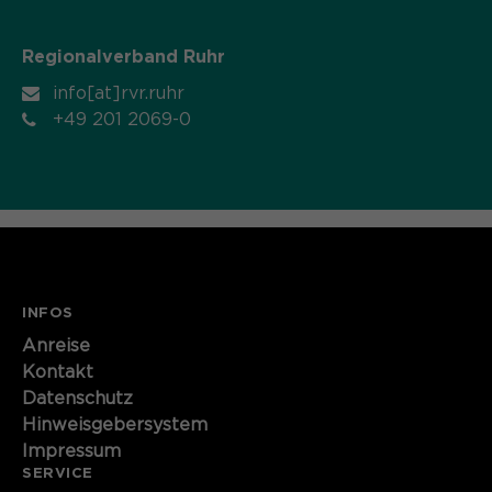
Name
cookie_optin
Regionalverband Ruhr
Anbieter
Sgalinski
info[at]rvr.ruhr
+49 201 2069-0
Laufzeit
1 Monat
Speichert den Zustimmungsstatus des
Zweck
Benutzers für Cookies auf der
aktuellen Domäne.
INFOS
Anreise
Kontakt
Datenschutz
Hinweisgebersystem
Impressum
SERVICE