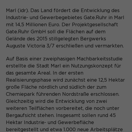
Content Management System dieser
Name
Cookie-Informationen
_pk_id*
Webseite. Diese Basis-Cookies sind
Marl (idr). Das Land fördert die Entwicklung des
unerlässlich, damit Ihr Besuch auf der
Anbieter
Matomo
Industrie- und Gewerbegebietes Gate.Ruhr in Marl
Website angenehm und flüssig wird:
Aktivierung Mehrsprachigkeit
mit 14,5 Millionen Euro. Der Projektgesellschaft
Sie ermöglichen es der Website, Sie
Laufzeit
Zweck
13 Monate
Gate.Ruhr GmbH soll die Flächen auf dem
Diese Cookies ermöglichen die automatische
zu erkennen und somit Ihre Sitzung
Übersetzung der Website-Inhalte durch GTranslate.
Gelände des 2015 stillgelegten Bergwerks
offen zu halten. Es speichert bei
Dient zur anonymen
Zweck
Auguste Victoria 3/7 erschließen und vermarkten.
einem Benutzer-Login für einen
Wiedererkennung eines Besuchers.
Name
Cookie-Informationen
googtrans
geschlossenen Bereich die Benutzer-
Auf Basis einer zweiphasigen Machbarkeitsstudie
ID als verschlüsselten Wert (sog.
Anbieter
GTranslate Inc.
erstellte die Stadt Marl ein Nutzungskonzept für
"hash-Wert") zum entsprechenden
Datenbankeintrag des Nutzers.
das gesamte Areal. In der ersten
Laufzeit
1 Jahr
Name
_pk_ses*
Realisierungsphase wird zunächst eine 12,5 Hektar
große Fläche nördlich und südlich der zum
Speichert die vom Nutzer gewählte
Anbieter
Matomo
Zweck
Chemiepark führenden Nordstraße erschlossen.
Sprache für die automatische
Name
PHPSESSID
Übersetzung der Website.
Gleichzeitig wird die Entwicklung von zwei
Laufzeit
30 Minuten
weiteren Teilflächen vorbereitet, die noch unter
Anbieter
Session-Cookies
Bergaufsicht stehen. Insgesamt sollen rund 45
Speichert vorübergehend Daten der
Zweck
aktuellen Sitzung.
Hektar Industrie- und Gewerbefläche
Der Session Cookie wird beim
bereitgestellt und etwa 1.000 neue Arbeitsplätze