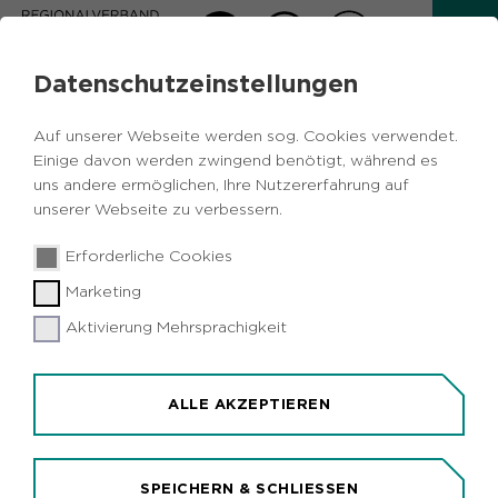
Datenschutzeinstellungen
AKTUELLES
Auf unserer Webseite werden sog. Cookies verwendet.
Zurück
Einige davon werden zwingend benötigt, während es
uns andere ermöglichen, Ihre Nutzererfahrung auf
unserer Webseite zu verbessern.
Wirtschaft
Städtebau
Metropole
15.08.2019
|
Erforderliche Cookies
Ruhr
NRW
Marketing
Land unterstützt Gate.Ruhr in Marl mit
14,5 Millionen Euro
Aktivierung Mehrsprachigkeit
Marl (idr). Das Land fördert die Entwicklung des
Industrie- und Gewerbegebietes Gate.Ruhr in Marl
ALLE AKZEPTIEREN
mit 14,5 Millionen Euro. Der Projektgesellschaft
Gate.Ruhr GmbH soll die Flächen auf dem
Gelände des 2015 stillgelegten Bergwerks
SPEICHERN & SCHLIESSEN