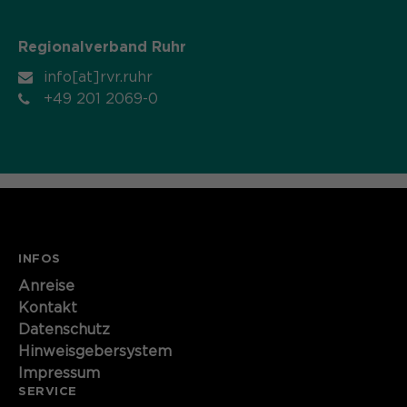
Name
cookie_optin
Regionalverband Ruhr
Anbieter
Sgalinski
info[at]rvr.ruhr
+49 201 2069-0
Laufzeit
1 Monat
Speichert den Zustimmungsstatus des
Zweck
Benutzers für Cookies auf der
aktuellen Domäne.
INFOS
Anreise
Kontakt
Datenschutz
Hinweisgebersystem
Impressum
SERVICE