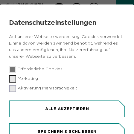
Datenschutzeinstellungen
AKTUELLES
Auf unserer Webseite werden sog. Cookies verwendet.
Zurück
Einige davon werden zwingend benötigt, während es
uns andere ermöglichen, Ihre Nutzererfahrung auf
unserer Webseite zu verbessern.
Politik
Metropole Ruhr
NRW
25.04.2018
|
Erforderliche Cookies
NRW-Landesregierung plant
Marketing
Ruhrkonferenz zur Weiterentwicklung
des Ruhrgebiets
Aktivierung Mehrsprachigkeit
Düsseldorf/Metropole Ruhr (idr). Mit einer
Ruhrkonferenz will die Landesregierung nach dem
ALLE AKZEPTIEREN
Ende des Steinkohlebergbaus der Entwicklung
der Metropole Ruhr neue Impulse verleihen. Die
Pläne stellte NRW-Ministerpräsident Armin
SPEICHERN & SCHLIESSEN