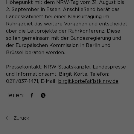
Laufzeit
Schließen des Browsers wieder
Höhepunkt mit dem NRW-Tag vom 31. August bis
gelöscht.
2. September in Essen. Anschließend berät das
Landeskabinett bei einer Klausurtagung im
Name
_pk_ref.*
PHPs Standard Sitzungs- Identifikation
Zweck
Ruhrgebiet das weitere Vorgehen und entscheidet
(Formulare).
über die Leitprojekte der Ruhrkonferenz. Diese
Anbieter
Matomo
sollen gemeinsam mit der Bundesregierung und
Laufzeit
6 Monate
der Europäischen Kommission in Berlin und
Brüssel beraten werden.
Name
be_typo_user
Zweck
Speichert die Herkunft des Besuchers.
Pressekontakt: NRW-Staatskanzlei, Landespresse-
Anbieter
TYPO3
und Informationsamt, Birgit Korte, Telefon:
Laufzeit
Ende der Sitzung
0211/837-1471, E-Mail:
birgit.korte[at]stk.nrw.de
Name
MATOMO_SESSID
Dieser Cookie teilt der Webseite mit,
Teilen:
Anbieter
Matomo
ob ein Besucher im Typo3-Backend
Zweck
angemeldet ist und die Rechte besitzt
Laufzeit
Sitzung
diese zu verwalten.
Zurück
Temporäre Session-ID, ohne
Zweck
personenbezogene Daten.