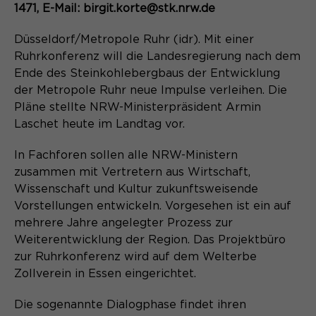
Content Management System dieser
1471, E-Mail: birgit.korte@stk.nrw.de
Name
Cookie-Informationen
_pk_id*
Webseite. Diese Basis-Cookies sind
unerlässlich, damit Ihr Besuch auf der
Düsseldorf/Metropole Ruhr (idr). Mit einer
Anbieter
Matomo
Website angenehm und flüssig wird:
Aktivierung Mehrsprachigkeit
Ruhrkonferenz will die Landesregierung nach dem
Sie ermöglichen es der Website, Sie
Laufzeit
Zweck
13 Monate
Ende des Steinkohlebergbaus der Entwicklung
Diese Cookies ermöglichen die automatische
zu erkennen und somit Ihre Sitzung
der Metropole Ruhr neue Impulse verleihen. Die
Übersetzung der Website-Inhalte durch GTranslate.
offen zu halten. Es speichert bei
Dient zur anonymen
Pläne stellte NRW-Ministerpräsident Armin
Zweck
einem Benutzer-Login für einen
Wiedererkennung eines Besuchers.
Name
Cookie-Informationen
googtrans
Laschet heute im Landtag vor.
geschlossenen Bereich die Benutzer-
ID als verschlüsselten Wert (sog.
Anbieter
GTranslate Inc.
In Fachforen sollen alle NRW-Ministern
"hash-Wert") zum entsprechenden
zusammen mit Vertretern aus Wirtschaft,
Datenbankeintrag des Nutzers.
Laufzeit
1 Jahr
Name
_pk_ses*
Wissenschaft und Kultur zukunftsweisende
Vorstellungen entwickeln. Vorgesehen ist ein auf
Speichert die vom Nutzer gewählte
Anbieter
Matomo
mehrere Jahre angelegter Prozess zur
Zweck
Sprache für die automatische
Weiterentwicklung der Region. Das Projektbüro
Name
PHPSESSID
Übersetzung der Website.
Laufzeit
30 Minuten
zur Ruhrkonferenz wird auf dem Welterbe
Anbieter
Session-Cookies
Zollverein in Essen eingerichtet.
Speichert vorübergehend Daten der
Zweck
aktuellen Sitzung.
Der Session Cookie wird beim
Die sogenannte Dialogphase findet ihren