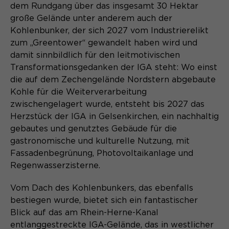
Content Management System dieser
dem Rundgang über das insgesamt 30 Hektar
Name
Cookie-Informationen
_pk_id*
Webseite. Diese Basis-Cookies sind
große Gelände unter anderem auch der
unerlässlich, damit Ihr Besuch auf der
Anbieter
Matomo
Kohlenbunker, der sich 2027 vom Industrierelikt
Website angenehm und flüssig wird:
Aktivierung Mehrsprachigkeit
zum „Greentower“ gewandelt haben wird und
Sie ermöglichen es der Website, Sie
Laufzeit
Zweck
13 Monate
damit sinnbildlich für den leitmotivischen
Diese Cookies ermöglichen die automatische
zu erkennen und somit Ihre Sitzung
Übersetzung der Website-Inhalte durch GTranslate.
Transformationsgedanken der IGA steht: Wo einst
offen zu halten. Es speichert bei
Dient zur anonymen
Zweck
die auf dem Zechengelände Nordstern abgebaute
einem Benutzer-Login für einen
Wiedererkennung eines Besuchers.
Name
Cookie-Informationen
googtrans
Kohle für die Weiterverarbeitung
geschlossenen Bereich die Benutzer-
ID als verschlüsselten Wert (sog.
zwischengelagert wurde, entsteht bis 2027 das
Anbieter
GTranslate Inc.
"hash-Wert") zum entsprechenden
Herzstück der IGA in Gelsenkirchen, ein nachhaltig
Datenbankeintrag des Nutzers.
gebautes und genutztes Gebäude für die
Laufzeit
1 Jahr
Name
_pk_ses*
gastronomische und kulturelle Nutzung, mit
Speichert die vom Nutzer gewählte
Fassadenbegrünung, Photovoltaikanlage und
Anbieter
Matomo
Zweck
Sprache für die automatische
Regenwasserzisterne.
Name
PHPSESSID
Übersetzung der Website.
Laufzeit
30 Minuten
Vom Dach des Kohlenbunkers, das ebenfalls
Anbieter
Session-Cookies
bestiegen wurde, bietet sich ein fantastischer
Speichert vorübergehend Daten der
Zweck
aktuellen Sitzung.
Blick auf das am Rhein-Herne-Kanal
Der Session Cookie wird beim
entlanggestreckte IGA-Gelände, das in westlicher