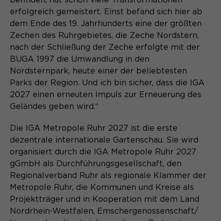
befinden, hat schon viele Transformationen
erfolgreich gemeistert. Einst befand sich hier ab
Name
cookie_optin
dem Ende des 19. Jahrhunderts eine der größten
Anbieter
Sgalinski
Zechen des Ruhrgebietes, die Zeche Nordstern,
nach der Schließung der Zeche erfolgte mit der
Laufzeit
1 Monat
BUGA 1997 die Umwandlung in den
Nordsternpark, heute einer der beliebtesten
Speichert den Zustimmungsstatus des
Parks der Region. Und ich bin sicher, dass die IGA
Zweck
Benutzers für Cookies auf der
2027 einen erneuten Impuls zur Erneuerung des
aktuellen Domäne.
Geländes geben wird.“
Die IGA Metropole Ruhr 2027 ist die erste
dezentrale internationale Gartenschau. Sie wird
organisiert durch die IGA Metropole Ruhr 2027
gGmbH als Durchführungsgesellschaft, den
Regionalverband Ruhr als regionale Klammer der
Metropole Ruhr, die Kommunen und Kreise als
Projektträger und in Kooperation mit dem Land
Nordrhein-Westfalen, Emschergenossenschaft/