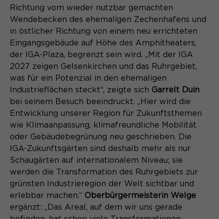
Laufzeit
Schließen des Browsers wieder
Richtung vom wieder nutzbar gemachten
gelöscht.
Wendebecken des ehemaligen Zechenhafens und
Name
_pk_ref.*
in östlicher Richtung von einem neu errichteten
PHPs Standard Sitzungs- Identifikation
Zweck
Eingangsgebäude auf Höhe des Amphitheaters,
(Formulare).
Anbieter
Matomo
der IGA-Plaza, begrenzt sein wird. „Mit der IGA
2027 zeigen Gelsenkirchen und das Ruhrgebiet,
Laufzeit
6 Monate
was für ein Potenzial in den ehemaligen
Industrieflächen steckt“, zeigte sich
Garrelt Duin
Name
be_typo_user
Zweck
Speichert die Herkunft des Besuchers.
bei seinem Besuch beeindruckt. „Hier wird die
Anbieter
TYPO3
Entwicklung unserer Region für Zukunftsthemen
wie Klimaanpassung, klimafreundliche Mobilität
Laufzeit
Ende der Sitzung
oder Gebäudebegrünung neu geschrieben. Die
Name
MATOMO_SESSID
IGA-Zukunftsgärten sind deshalb mehr als nur
Dieser Cookie teilt der Webseite mit,
Schaugärten auf internationalem Niveau; sie
Anbieter
Matomo
ob ein Besucher im Typo3-Backend
Zweck
werden die Transformation des Ruhrgebiets zur
angemeldet ist und die Rechte besitzt
Laufzeit
Sitzung
grünsten Industrieregion der Welt sichtbar und
diese zu verwalten.
erlebbar machen.“
Oberbürgermeisterin Welge
Temporäre Session-ID, ohne
ergänzt: „Das Areal, auf dem wir uns gerade
Zweck
personenbezogene Daten.