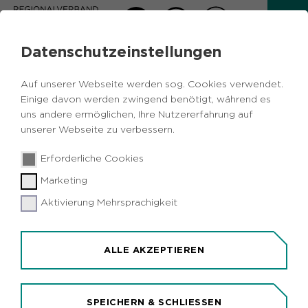
Datenschutzeinstellungen
AKTUELLES
Auf unserer Webseite werden sog. Cookies verwendet.
Zurück
Einige davon werden zwingend benötigt, während es
uns andere ermöglichen, Ihre Nutzererfahrung auf
unserer Webseite zu verbessern.
19.07.2024
|
IGA 2027
Erforderliche Cookies
Regionaldirektor Garrelt Duin besucht
Marketing
IGA-Zukunftsstandort Gelsenkirchen
Aktivierung Mehrsprachigkeit
ALLE AKZEPTIEREN
SPEICHERN & SCHLIESSEN