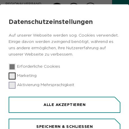
Datenschutzeinstellungen
MELDUNGEN VOM RVR
Auf unserer Webseite werden sog. Cookies verwendet.
Zurück
Einige davon werden zwingend benötigt, während es
uns andere ermöglichen, Ihre Nutzererfahrung auf
unserer Webseite zu verbessern.
13.09.2019
|
Politik
Erforderliche Cookies
Regionalverband Ruhr konkretisiert
Marketing
Zeitplanung für Regionalplan Ruhr
Aktivierung Mehrsprachigkeit
Essen/Metropole Ruhr – 13. September 2019. Der
Regionalverband Ruhr (RVR) erarbeitet derzeit
auf Beschluss der Verbandsversammlung den
ALLE AKZEPTIEREN
neuen Regionalplan Ruhr. Aus den aktuell fünf im
Ruhrgebiet geltenden Plänen soll mit dem
Regionalplan Ruhr ein einheitlicher Plan für die
SPEICHERN & SCHLIESSEN