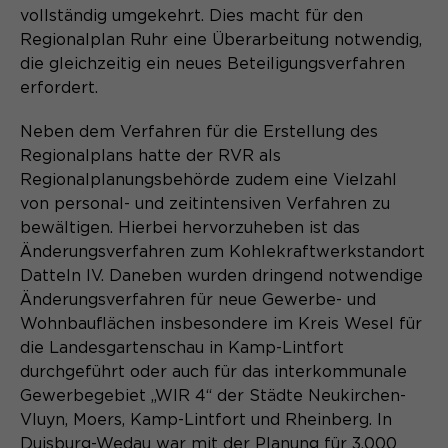
vollständig umgekehrt. Dies macht für den
Name
cookie_optin
Regionalplan Ruhr eine Überarbeitung notwendig,
die gleichzeitig ein neues Beteiligungsverfahren
Anbieter
Sgalinski
erfordert.
Laufzeit
1 Monat
Neben dem Verfahren für die Erstellung des
Regionalplans hatte der RVR als
Speichert den Zustimmungsstatus des
Zweck
Benutzers für Cookies auf der
Regionalplanungsbehörde zudem eine Vielzahl
aktuellen Domäne.
von personal- und zeitintensiven Verfahren zu
bewältigen. Hierbei hervorzuheben ist das
Änderungsverfahren zum Kohlekraftwerkstandort
Datteln IV. Daneben wurden dringend notwendige
Änderungsverfahren für neue Gewerbe- und
Wohnbauflächen insbesondere im Kreis Wesel für
die Landesgartenschau in Kamp-Lintfort
durchgeführt oder auch für das interkommunale
Gewerbegebiet „WIR 4“ der Städte Neukirchen-
Vluyn, Moers, Kamp-Lintfort und Rheinberg. In
Duisburg-Wedau war mit der Planung für 3.000