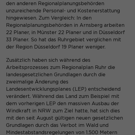
Laufzeit
Schließen des Browsers wieder
den anderen Regionalplanungsbehörden
gelöscht.
unzureichende Personal- und Kostenerstattung
hingewiesen. Zum Vergleich: In den
Name
_pk_ref.*
PHPs Standard Sitzungs- Identifikation
Zweck
Regionalplanungsbehörden in Arnsberg arbeiten
(Formulare).
Anbieter
Matomo
22 Planer, in Münster 22 Planer und in Düsseldorf
33 Planer. So hat das Ruhrgebiet verglichen mit
Laufzeit
6 Monate
der Region Düsseldorf 19 Planer weniger.
Name
be_typo_user
Zweck
Speichert die Herkunft des Besuchers.
Zusätzlich haben sich während des
Arbeitsprozesses zum Regionalplan Ruhr die
Anbieter
TYPO3
landesgesetzlichen Grundlagen durch die
Laufzeit
Ende der Sitzung
zweimalige Änderung des
Name
MATOMO_SESSID
Landesentwicklungsplanes (LEP) entscheidend
Dieser Cookie teilt der Webseite mit,
verändert. Während das Land zum Beispiel mit
Anbieter
Matomo
ob ein Besucher im Typo3-Backend
dem vorherigen LEP den massiven Ausbau der
Zweck
angemeldet ist und die Rechte besitzt
Windkraft in NRW zum Ziel hatte, hat sich dies
Laufzeit
Sitzung
diese zu verwalten.
mit den seit August gültigen neuen gesetzlichen
Grundlagen durch das Verbot im Wald und
Temporäre Session-ID, ohne
Zweck
personenbezogene Daten.
Mindestabstandsregelungen von 1.500 Metern