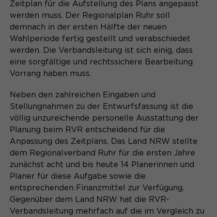
Content Management System dieser
Zeitplan für die Aufstellung des Plans angepasst
Name
Cookie-Informationen
_pk_id*
Webseite. Diese Basis-Cookies sind
werden muss. Der Regionalplan Ruhr soll
unerlässlich, damit Ihr Besuch auf der
demnach in der ersten Hälfte der neuen
Anbieter
Matomo
Website angenehm und flüssig wird:
Aktivierung Mehrsprachigkeit
Wahlperiode fertig gestellt und verabschiedet
Sie ermöglichen es der Website, Sie
Laufzeit
Zweck
13 Monate
werden. Die Verbandsleitung ist sich einig, dass
Diese Cookies ermöglichen die automatische
zu erkennen und somit Ihre Sitzung
eine sorgfältige und rechtssichere Bearbeitung
Übersetzung der Website-Inhalte durch GTranslate.
offen zu halten. Es speichert bei
Dient zur anonymen
Vorrang haben muss.
Zweck
einem Benutzer-Login für einen
Wiedererkennung eines Besuchers.
Name
Cookie-Informationen
googtrans
geschlossenen Bereich die Benutzer-
Neben den zahlreichen Eingaben und
ID als verschlüsselten Wert (sog.
Anbieter
GTranslate Inc.
Stellungnahmen zu der Entwurfsfassung ist die
"hash-Wert") zum entsprechenden
völlig unzureichende personelle Ausstattung der
Datenbankeintrag des Nutzers.
Laufzeit
1 Jahr
Name
_pk_ses*
Planung beim RVR entscheidend für die
Anpassung des Zeitplans. Das Land NRW stellte
Speichert die vom Nutzer gewählte
Anbieter
Matomo
dem Regionalverband Ruhr für die ersten Jahre
Zweck
Sprache für die automatische
zunächst acht und bis heute 14 Planerinnen und
Name
PHPSESSID
Übersetzung der Website.
Laufzeit
30 Minuten
Planer für diese Aufgabe sowie die
Anbieter
Session-Cookies
entsprechenden Finanzmittel zur Verfügung.
Speichert vorübergehend Daten der
Zweck
Gegenüber dem Land NRW hat die RVR-
aktuellen Sitzung.
Der Session Cookie wird beim
Verbandsleitung mehrfach auf die im Vergleich zu