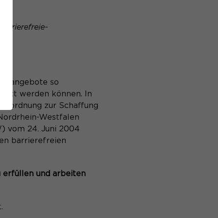
Barrierefreie-
ar.
nd -angebote so
nutzt werden können. In
 Verordnung zur Schaffung
 Nordrhein-Westfalen
W) vom 24. Juni 2004
en barrierefreien
 erfüllen und arbeiten
.