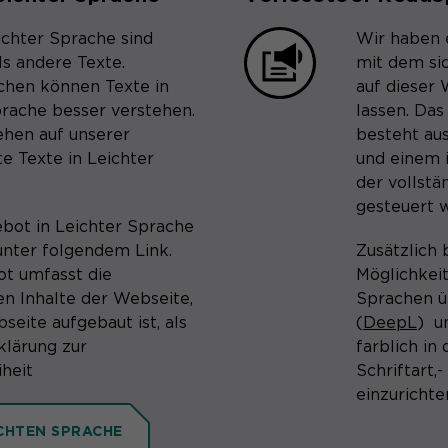
ichter Sprache sind
Wir haben e
ls andere Texte.
mit dem si
chen können Texte in
auf dieser
prache besser verstehen.
lassen. Da
ehen auf unserer
besteht au
te Texte in Leichter
und einem i
der vollstä
gesteuert 
bot in Leichter Sprache
unter folgendem Link.
Zusätzlich 
t umfasst die
Möglichkeit
en Inhalte der Webseite,
Sprachen ü
seite aufgebaut ist, als
(
DeepL
) u
klärung zur
farblich in
iheit
Schriftart,
einzurichte
ICHTEN SPRACHE