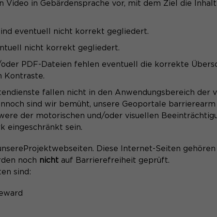
in Video in Gebärdensprache vor, mit dem Ziel die Inhal
Name
_pk_ref.*
ind eventuell nicht korrekt gegliedert.
Anbieter
Matomo
Name
be_typo_user
ntuell nicht korrekt gegliedert.
Laufzeit
6 Monate
Anbieter
oder PDF-Dateien fehlen eventuell die korrekte Übersc
TYPO3
 Kontraste.
Zweck
Speichert die Herkunft des Besuchers.
Laufzeit
Ende der Sitzung
tendienste fallen nicht in den Anwendungsbereich der
ennoch sind wir bemüht, unsere Geoportale barrierearm
Dieser Cookie teilt der Webseite mit, ob ein
hwere der motorischen und/oder visuellen Beeinträchtig
Zweck
Besucher im Typo3-Backend angemeldet ist
Name
MATOMO_SESSID
k eingeschränkt sein.
und die Rechte besitzt diese zu verwalten.
Anbieter
Matomo
 unsereProjektwebseiten. Diese Internet-Seiten gehöre
urden noch
nicht
auf Barrierefreiheit geprüft.
Laufzeit
Sitzung
en sind:
Name
cookie_optin
Temporäre Session-ID, ohne
Zweck
eward
Anbieter
Sgalinski
personenbezogene Daten.
Laufzeit
1 Monat