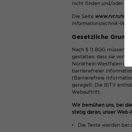
nicht finden und/oder di
Die Seite
www.rvr.ruhr
un
Informationstechnik-Vero
Gesetzliche Grundl
Nach § 11 BGG müssen Trä
gestalten, dass sie von 
Nordrhein-Westfalen ist 
barrierefreier Informati
(Barrierefreie Informat
geregelt. Die BITV enthä
Webauftritt.
Wir bemühen uns, bei die
stetig daran, unser Web-
Die Texte werden bei d