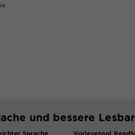
le
Speichert den Zustimmungsstatus des
Zweck
Benutzers für Cookies auf der aktuellen
Domäne.
rache und bessere Lesbar
eichter Sprache
Vorlesetool ReadS