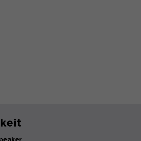
keit
peaker