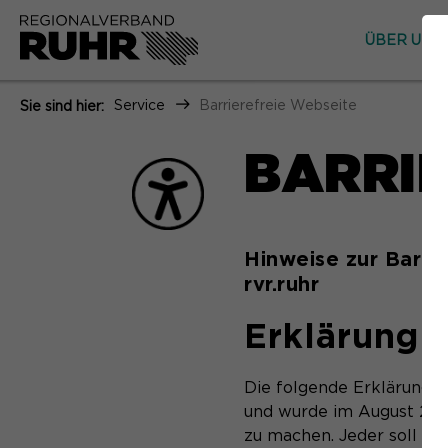
ÜBER UNS
Service
Barrierefreie Webseite
Sie sind hier:
BARRIE
Hinweise zur Barri
rvr.ruhr
Erklärung z
Die folgende Erklärung zu
und wurde im August 2023
zu machen. Jeder soll di