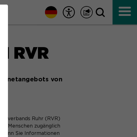
M RVR
nternetangebots von
gionalverbands Ruhr (RVR)
 alle Menschen zugänglich
. Wenn Sie Informationen