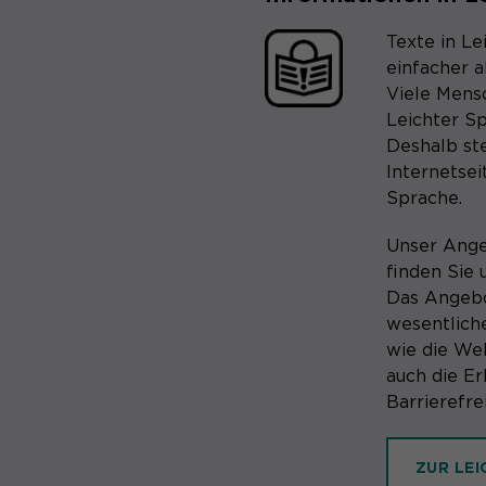
Texte in Le
einfacher a
Viele Mens
Leichter S
Deshalb st
Internetsei
Sprache.
Unser Ange
finden Sie 
Das Angebo
wesentlich
wie die Web
auch die Er
Barrierefre
ZUR LE