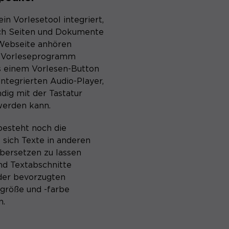
in Vorlesetool integriert,
ch Seiten und Dokumente
 Webseite anhören
s Vorleseprogramm
s einem Vorlesen-Button
ntegrierten Audio-Player,
ndig mit der Tastatur
werden kann.
besteht noch die
 sich Texte in anderen
bersetzen zu lassen
nd Textabschnitte
 der bevorzugten
- größe und -farbe
n.