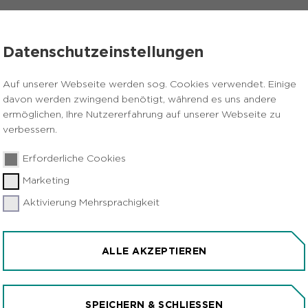
VERANSTALTUNGEN
PRESSE
KARRIERE
Datenschutzeinstellungen
Auf unserer Webseite werden sog. Cookies verwendet. Einige
davon werden zwingend benötigt, während es uns andere
REFREIHEIT BEI
ermöglichen, Ihre Nutzererfahrung auf unserer Webseite zu
verbessern.
Erforderliche Cookies
erefreiheit und praktischen Nutzung des I
Marketing
Aktivierung Mehrsprachigkeit
ur Barrierefreiheit
ALLE AKZEPTIEREN
r Barrierefreiheit gilt für den Internetauftritt des Re
 erstellt. Ziel ist es, das Internetangebot des RVR für
e Inhalte auf der Website nutzen und verstehen können
SPEICHERN & SCHLIESSEN