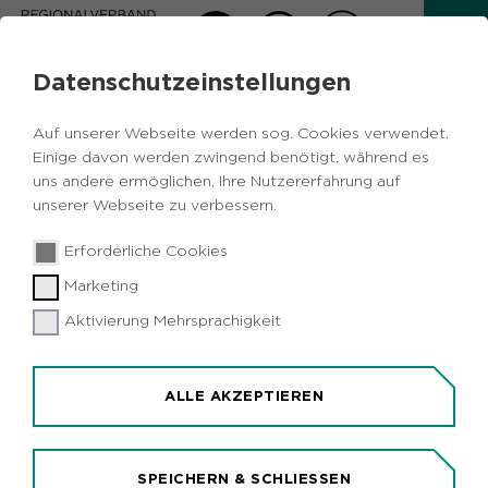
Datenschutzeinstellungen
MELDUNGEN VOM RVR
Auf unserer Webseite werden sog. Cookies verwendet.
Zurück
Einige davon werden zwingend benötigt, während es
uns andere ermöglichen, Ihre Nutzererfahrung auf
unserer Webseite zu verbessern.
Ruhrparlament
10.10.2025
|
Politik
Erforderliche Cookies
RVR-Ruhrparlament gibt grünes Licht
Marketing
für die Sanierung des
Horizontobservatoriums auf der Halde
Aktivierung Mehrsprachigkeit
Hoheward
ALLE AKZEPTIEREN
SPEICHERN & SCHLIESSEN