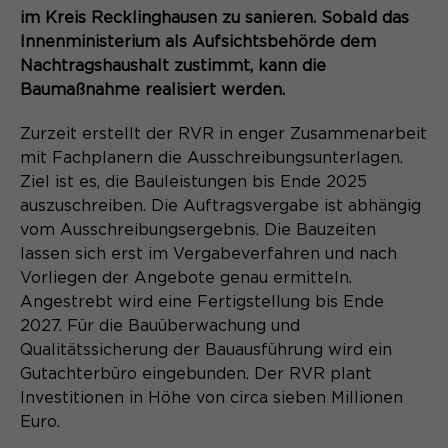
Content Management System dieser
Name
Cookie-Informationen
_pk_id*
im Kreis Recklinghausen zu sanieren. Sobald das
Webseite. Diese Basis-Cookies sind
Innenministerium als Aufsichtsbehörde dem
unerlässlich, damit Ihr Besuch auf der
Anbieter
Matomo
Nachtragshaushalt zustimmt, kann die
Website angenehm und flüssig wird:
Aktivierung Mehrsprachigkeit
Baumaßnahme realisiert werden.
Sie ermöglichen es der Website, Sie
Laufzeit
Zweck
13 Monate
Diese Cookies ermöglichen die automatische
zu erkennen und somit Ihre Sitzung
Übersetzung der Website-Inhalte durch GTranslate.
Zurzeit erstellt der RVR in enger Zusammenarbeit
offen zu halten. Es speichert bei
Dient zur anonymen
Zweck
mit Fachplanern die Ausschreibungsunterlagen.
einem Benutzer-Login für einen
Wiedererkennung eines Besuchers.
Name
Cookie-Informationen
googtrans
geschlossenen Bereich die Benutzer-
Ziel ist es, die Bauleistungen bis Ende 2025
ID als verschlüsselten Wert (sog.
auszuschreiben. Die Auftragsvergabe ist abhängig
Anbieter
GTranslate Inc.
"hash-Wert") zum entsprechenden
vom Ausschreibungsergebnis. Die Bauzeiten
Datenbankeintrag des Nutzers.
lassen sich erst im Vergabeverfahren und nach
Laufzeit
1 Jahr
Name
_pk_ses*
Vorliegen der Angebote genau ermitteln.
Speichert die vom Nutzer gewählte
Angestrebt wird eine Fertigstellung bis Ende
Anbieter
Matomo
Zweck
Sprache für die automatische
2027. Für die Bauüberwachung und
Name
PHPSESSID
Übersetzung der Website.
Laufzeit
Qualitätssicherung der Bauausführung wird ein
30 Minuten
Gutachterbüro eingebunden. Der RVR plant
Anbieter
Session-Cookies
Speichert vorübergehend Daten der
Investitionen in Höhe von circa sieben Millionen
Zweck
aktuellen Sitzung.
Euro.
Der Session Cookie wird beim