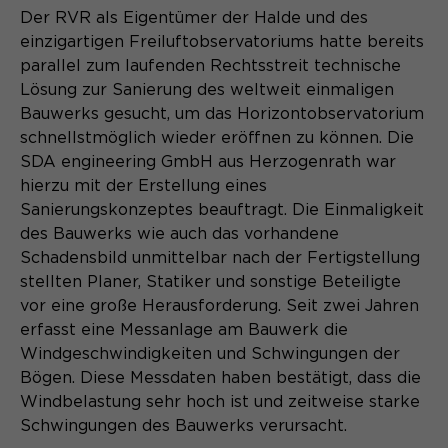
Laufzeit
Schließen des Browsers wieder
Der RVR als Eigentümer der Halde und des
gelöscht.
einzigartigen Freiluftobservatoriums hatte bereits
Name
_pk_ref.*
parallel zum laufenden Rechtsstreit technische
PHPs Standard Sitzungs- Identifikation
Zweck
Lösung zur Sanierung des weltweit einmaligen
(Formulare).
Anbieter
Matomo
Bauwerks gesucht, um das Horizontobservatorium
schnellstmöglich wieder eröffnen zu können. Die
Laufzeit
6 Monate
SDA engineering GmbH aus Herzogenrath war
Name
hierzu mit der Erstellung eines
be_typo_user
Zweck
Speichert die Herkunft des Besuchers.
Sanierungskonzeptes beauftragt. Die Einmaligkeit
Anbieter
TYPO3
des Bauwerks wie auch das vorhandene
Schadensbild unmittelbar nach der Fertigstellung
Laufzeit
Ende der Sitzung
stellten Planer, Statiker und sonstige Beteiligte
Name
MATOMO_SESSID
vor eine große Herausforderung. Seit zwei Jahren
Dieser Cookie teilt der Webseite mit,
erfasst eine Messanlage am Bauwerk die
Anbieter
Matomo
ob ein Besucher im Typo3-Backend
Zweck
Windgeschwindigkeiten und Schwingungen der
angemeldet ist und die Rechte besitzt
Laufzeit
Sitzung
Bögen. Diese Messdaten haben bestätigt, dass die
diese zu verwalten.
Windbelastung sehr hoch ist und zeitweise starke
Temporäre Session-ID, ohne
Schwingungen des Bauwerks verursacht.
Zweck
personenbezogene Daten.