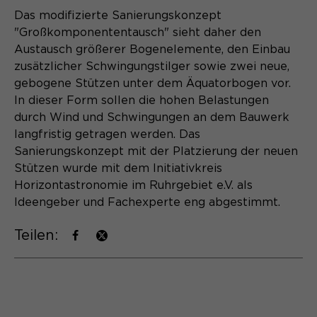
Das modifizierte Sanierungskonzept
Name
cookie_optin
"Großkomponententausch" sieht daher den
Austausch größerer Bogenelemente, den Einbau
Anbieter
Sgalinski
zusätzlicher Schwingungstilger sowie zwei neue,
Laufzeit
1 Monat
gebogene Stützen unter dem Äquatorbogen vor.
In dieser Form sollen die hohen Belastungen
Speichert den Zustimmungsstatus des
durch Wind und Schwingungen an dem Bauwerk
Zweck
Benutzers für Cookies auf der
langfristig getragen werden. Das
aktuellen Domäne.
Sanierungskonzept mit der Platzierung der neuen
Stützen wurde mit dem Initiativkreis
Horizontastronomie im Ruhrgebiet e.V. als
Ideengeber und Fachexperte eng abgestimmt.
Teilen: