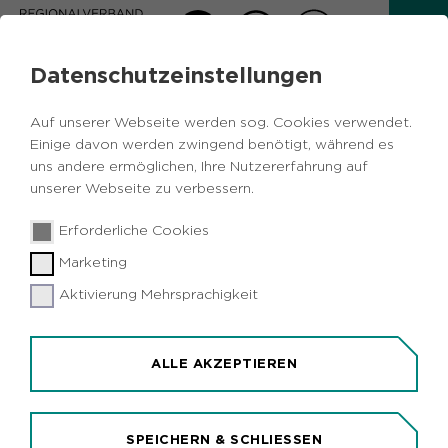
Datenschutzeinstellungen
MELDUNGEN VOM RVR
Auf unserer Webseite werden sog. Cookies verwendet.
Zurück
Einige davon werden zwingend benötigt, während es
uns andere ermöglichen, Ihre Nutzererfahrung auf
unserer Webseite zu verbessern.
Wirtschaft
07.04.2022
|
Ökologie und Umwelt
Leben und Wohnen
Erforderliche Cookies
Marketing
KURZFASSUNG STUDIE
Aktivierung Mehrsprachigkeit
Kurze Wege ins Grüne: Bei Work-Life-
Green-Balance liegt Metropole Ruhr im
bundesweiten Metropolenvergleich
vorne
ALLE AKZEPTIEREN
SPEICHERN & SCHLIESSEN