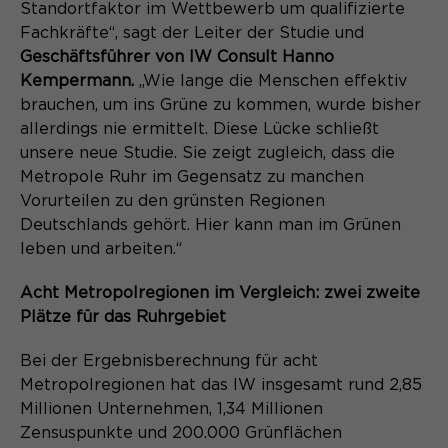
Laufzeit
Schließen des Browsers wieder
Standortfaktor im Wettbewerb um qualifizierte
gelöscht.
Fachkräfte“, sagt der Leiter der Studie und
Geschäftsführer von IW Consult Hanno
Name
_pk_ref.*
PHPs Standard Sitzungs- Identifikation
Zweck
Kempermann.
„Wie lange die Menschen effektiv
(Formulare).
Anbieter
brauchen, um ins Grüne zu kommen, wurde bisher
Matomo
allerdings nie ermittelt. Diese Lücke schließt
Laufzeit
6 Monate
unsere neue Studie. Sie zeigt zugleich, dass die
Metropole Ruhr im Gegensatz zu manchen
Name
be_typo_user
Zweck
Speichert die Herkunft des Besuchers.
Vorurteilen zu den grünsten Regionen
Deutschlands gehört. Hier kann man im Grünen
Anbieter
TYPO3
leben und arbeiten.“
Laufzeit
Ende der Sitzung
Name
MATOMO_SESSID
Acht Metropolregionen im Vergleich: zwei zweite
Dieser Cookie teilt der Webseite mit,
Plätze für das Ruhrgebiet
Anbieter
Matomo
ob ein Besucher im Typo3-Backend
Zweck
angemeldet ist und die Rechte besitzt
Bei der Ergebnisberechnung für acht
Laufzeit
Sitzung
diese zu verwalten.
Metropolregionen hat das IW insgesamt rund 2,85
Millionen Unternehmen, 1,34 Millionen
Temporäre Session-ID, ohne
Zweck
Zensuspunkte und 200.000 Grünflächen
personenbezogene Daten.