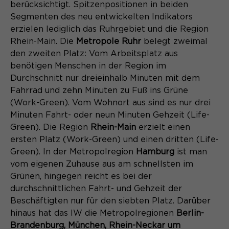
berücksichtigt. Spitzenpositionen in beiden
Name
cookie_optin
Segmenten des neu entwickelten Indikators
erzielen lediglich das Ruhrgebiet und die Region
Anbieter
Sgalinski
Rhein-Main. Die
Metropole Ruhr
belegt zweimal
den zweiten Platz: Vom Arbeitsplatz aus
Laufzeit
1 Monat
benötigen Menschen in der Region im
Durchschnitt nur dreieinhalb Minuten mit dem
Speichert den Zustimmungsstatus des
Fahrrad und zehn Minuten zu Fuß ins Grüne
Zweck
Benutzers für Cookies auf der
(Work-Green). Vom Wohnort aus sind es nur drei
aktuellen Domäne.
Minuten Fahrt- oder neun Minuten Gehzeit (Life-
Green). Die Region
Rhein-Main
erzielt einen
ersten Platz (Work-Green) und einen dritten (Life-
Green). In der Metropolregion
Hamburg
ist man
vom eigenen Zuhause aus am schnellsten im
Grünen, hingegen reicht es bei der
durchschnittlichen Fahrt- und Gehzeit der
Beschäftigten nur für den siebten Platz. Darüber
hinaus hat das IW die Metropolregionen
Berlin-
Brandenburg, München, Rhein-Neckar um