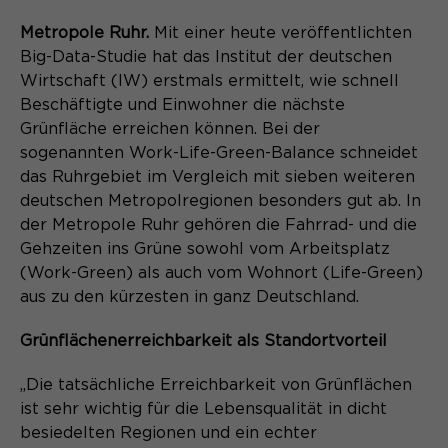
Content Management System dieser
Name
Cookie-Informationen
_pk_id*
Webseite. Diese Basis-Cookies sind
Metropole Ruhr.
Mit einer heute veröffentlichten
unerlässlich, damit Ihr Besuch auf der
Big-Data-Studie hat das Institut der deutschen
Anbieter
Matomo
Website angenehm und flüssig wird:
Aktivierung Mehrsprachigkeit
Wirtschaft (IW) erstmals ermittelt, wie schnell
Sie ermöglichen es der Website, Sie
Laufzeit
Zweck
13 Monate
Beschäftigte und Einwohner die nächste
Diese Cookies ermöglichen die automatische
zu erkennen und somit Ihre Sitzung
Grünfläche erreichen können. Bei der
Übersetzung der Website-Inhalte durch GTranslate.
offen zu halten. Es speichert bei
Dient zur anonymen
sogenannten Work-Life-Green-Balance schneidet
Zweck
einem Benutzer-Login für einen
Wiedererkennung eines Besuchers.
Name
Cookie-Informationen
googtrans
das Ruhrgebiet im Vergleich mit sieben weiteren
geschlossenen Bereich die Benutzer-
deutschen Metropolregionen besonders gut ab. In
ID als verschlüsselten Wert (sog.
Anbieter
GTranslate Inc.
"hash-Wert") zum entsprechenden
der Metropole Ruhr gehören die Fahrrad- und die
Datenbankeintrag des Nutzers.
Gehzeiten ins Grüne sowohl vom Arbeitsplatz
Laufzeit
1 Jahr
Name
_pk_ses*
(Work-Green) als auch vom Wohnort (Life-Green)
aus zu den kürzesten in ganz Deutschland.
Speichert die vom Nutzer gewählte
Anbieter
Matomo
Zweck
Sprache für die automatische
Grünflächenerreichbarkeit als Standortvorteil
Name
PHPSESSID
Übersetzung der Website.
Laufzeit
30 Minuten
Anbieter
„Die tatsächliche Erreichbarkeit von Grünflächen
Session-Cookies
Speichert vorübergehend Daten der
Zweck
ist sehr wichtig für die Lebensqualität in dicht
aktuellen Sitzung.
Der Session Cookie wird beim
besiedelten Regionen und ein echter