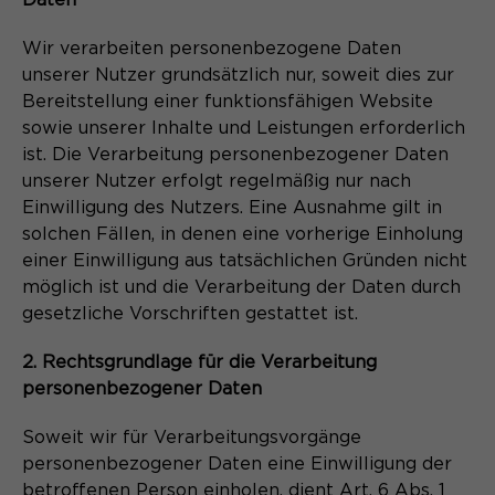
Daten
Laufzeit
Schließen des Browsers wieder
gelöscht.
Wir verarbeiten personenbezogene Daten
Name
_pk_ref.*
PHPs Standard Sitzungs- Identifikation
unserer Nutzer grundsätzlich nur, soweit dies zur
Zweck
(Formulare).
Bereitstellung einer funktionsfähigen Website
Anbieter
Matomo
sowie unserer Inhalte und Leistungen erforderlich
ist. Die Verarbeitung personenbezogener Daten
Laufzeit
6 Monate
unserer Nutzer erfolgt regelmäßig nur nach
Name
be_typo_user
Einwilligung des Nutzers. Eine Ausnahme gilt in
Zweck
Speichert die Herkunft des Besuchers.
solchen Fällen, in denen eine vorherige Einholung
Anbieter
TYPO3
einer Einwilligung aus tatsächlichen Gründen nicht
möglich ist und die Verarbeitung der Daten durch
Laufzeit
Ende der Sitzung
gesetzliche Vorschriften gestattet ist.
Name
MATOMO_SESSID
Dieser Cookie teilt der Webseite mit,
2. Rechtsgrundlage für die Verarbeitung
Anbieter
Matomo
ob ein Besucher im Typo3-Backend
Zweck
personenbezogener Daten
angemeldet ist und die Rechte besitzt
Laufzeit
Sitzung
diese zu verwalten.
Soweit wir für Verarbeitungsvorgänge
Temporäre Session-ID, ohne
personenbezogener Daten eine Einwilligung der
Zweck
personenbezogene Daten.
betroffenen Person einholen, dient Art. 6 Abs. 1