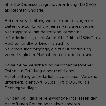
lit. a EU-Datenschutzgrundverordnung (DSGVO)
Name
cookie_optin
als Rechtsgrundlage.
Anbieter
Sgalinski
Bei der Verarbeitung von personenbezogenen
Daten, die zur Erfüllung eines Vertrages, dessen
Laufzeit
1 Monat
Vertragspartei die betroffene Person ist,
Speichert den Zustimmungsstatus des
erforderlich ist, dient Art. 6 Abs. 1 lit. b DSGVO als
Zweck
Benutzers für Cookies auf der
Rechtsgrundlage. Dies gilt auch für
aktuellen Domäne.
Verarbeitungsvorgänge, die zur Durchführung
vorvertraglicher Maßnahmen erforderlich sind.
Soweit eine Verarbeitung personenbezogener
Daten zur Erfüllung einer rechtlichen
Verpflichtung erforderlich ist, der unser Verband
unterliegt, dient Art. 6 Abs. 1 lit. c DSGVO als
Rechtsgrundlage.
Für den Fall, dass lebenswichtige Interessen der
betroffenen Person oder einer anderen