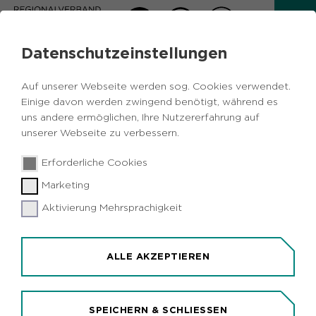
Datenschutzeinstellungen
DATENSCHUTZERKLÄRUNG
Auf unserer Webseite werden sog. Cookies verwendet.
Einige davon werden zwingend benötigt, während es
uns andere ermöglichen, Ihre Nutzererfahrung auf
Wir freuen uns über Ihr Interesse an unserer
unserer Webseite zu verbessern.
Website. Der Schutz Ihrer personenbezogenen
Daten ist uns ein wichtiges Anliegen. Wir
Erforderliche Cookies
beachten die gesetzlichen Vorschriften zum
Marketing
Datenschutz und zur Datensicherheit.
Aktivierung Mehrsprachigkeit
Wir unterliegen insbesondere den Bestimmungen
der Datenschutz-Grundverordnung (DSGVO), des
Bundesdatenschutzgesetzes in der seit dem
ALLE AKZEPTIEREN
25.05.2018 geltenden Fassung (BDSG) und des
Telemediengesetzes (TMG). Hiernach sind wir
insbesondere berechtigt, personenbezogene
SPEICHERN & SCHLIESSEN