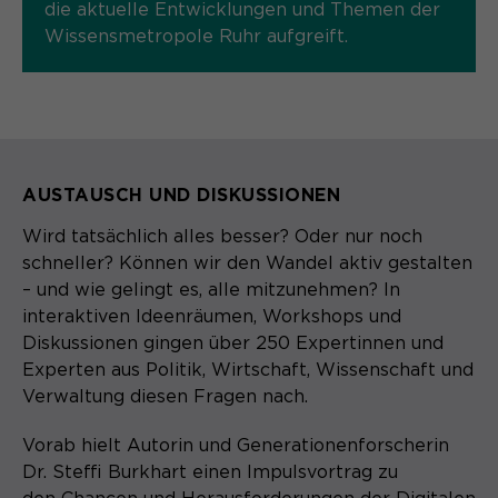
Content Management System dieser
die aktuelle Entwicklungen und Themen der
Name
Cookie-Informationen
_pk_id*
Webseite. Diese Basis-Cookies sind
Wissensmetropole Ruhr aufgreift.
unerlässlich, damit Ihr Besuch auf der
Anbieter
Matomo
Website angenehm und flüssig wird:
Aktivierung Mehrsprachigkeit
Sie ermöglichen es der Website, Sie
Laufzeit
Zweck
13 Monate
Diese Cookies ermöglichen die automatische
zu erkennen und somit Ihre Sitzung
Übersetzung der Website-Inhalte durch GTranslate.
offen zu halten. Es speichert bei
Dient zur anonymen
Zweck
einem Benutzer-Login für einen
Wiedererkennung eines Besuchers.
Name
Cookie-Informationen
googtrans
AUSTAUSCH UND DISKUSSIONEN
geschlossenen Bereich die Benutzer-
ID als verschlüsselten Wert (sog.
Anbieter
Wird tatsächlich alles besser? Oder nur noch
GTranslate Inc.
"hash-Wert") zum entsprechenden
schneller? Können wir den Wandel aktiv gestalten
Datenbankeintrag des Nutzers.
Laufzeit
1 Jahr
– und wie gelingt es, alle mitzunehmen? In
Name
_pk_ses*
interaktiven Ideenräumen, Workshops und
Speichert die vom Nutzer gewählte
Anbieter
Matomo
Diskussionen gingen über 250 Expertinnen und
Zweck
Sprache für die automatische
Experten aus Politik, Wirtschaft, Wissenschaft und
Name
PHPSESSID
Übersetzung der Website.
Laufzeit
30 Minuten
Verwaltung diesen Fragen nach.
Anbieter
Session-Cookies
Speichert vorübergehend Daten der
Vorab hielt Autorin und Generationenforscherin
Zweck
aktuellen Sitzung.
Dr. Steffi Burkhart einen Impulsvortrag zu
Der Session Cookie wird beim