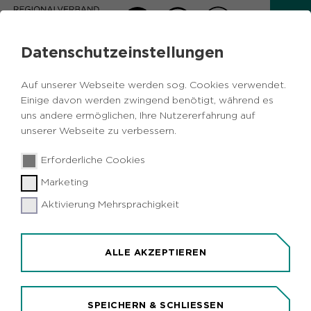
Datenschutzeinstellungen
Auf unserer Webseite werden sog. Cookies verwendet.
Einige davon werden zwingend benötigt, während es
Zurück zur Übersicht
uns andere ermöglichen, Ihre Nutzererfahrung auf
unserer Webseite zu verbessern.
Gänse in der dunklen
Erforderliche Cookies
Jahreszeit
Marketing
– die längste Nacht
Aktivierung Mehrsprachigkeit
ALLE AKZEPTIEREN
Samstag, 19.12.2026
14:00 - 16:00 Uhr
SPEICHERN & SCHLIESSEN
RVR-Besucherzentrum NaturForum