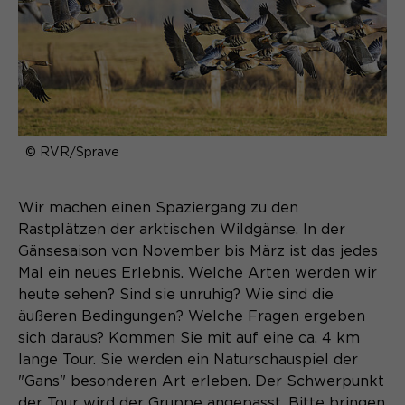
Content Management System dieser
Name
Cookie-Informationen
_pk_id*
Webseite. Diese Basis-Cookies sind
unerlässlich, damit Ihr Besuch auf der
Anbieter
Matomo
Website angenehm und flüssig wird:
Aktivierung Mehrsprachigkeit
Sie ermöglichen es der Website, Sie
Laufzeit
Zweck
13 Monate
Diese Cookies ermöglichen die automatische
zu erkennen und somit Ihre Sitzung
Übersetzung der Website-Inhalte durch GTranslate.
offen zu halten. Es speichert bei
Dient zur anonymen
Zweck
einem Benutzer-Login für einen
Wiedererkennung eines Besuchers.
Name
© RVR/Sprave
Cookie-Informationen
googtrans
geschlossenen Bereich die Benutzer-
ID als verschlüsselten Wert (sog.
Anbieter
GTranslate Inc.
"hash-Wert") zum entsprechenden
Wir machen einen Spaziergang zu den
Datenbankeintrag des Nutzers.
Rastplätzen der arktischen Wildgänse. In der
Laufzeit
1 Jahr
Name
_pk_ses*
Gänsesaison von November bis März ist das jedes
Speichert die vom Nutzer gewählte
Mal ein neues Erlebnis. Welche Arten werden wir
Anbieter
Matomo
Zweck
Sprache für die automatische
heute sehen? Sind sie unruhig? Wie sind die
Name
PHPSESSID
Übersetzung der Website.
Laufzeit
äußeren Bedingungen? Welche Fragen ergeben
30 Minuten
sich daraus? Kommen Sie mit auf eine ca. 4 km
Anbieter
Session-Cookies
Speichert vorübergehend Daten der
lange Tour. Sie werden ein Naturschauspiel der
Zweck
aktuellen Sitzung.
"Gans" besonderen Art erleben. Der Schwerpunkt
Der Session Cookie wird beim
der Tour wird der Gruppe angepasst. Bitte bringen