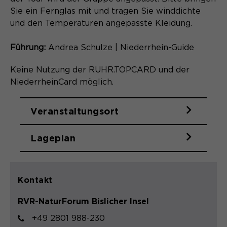
Laufzeit
Schließen des Browsers wieder
Sie ein Fernglas mit und tragen Sie winddichte
gelöscht.
und den Temperaturen angepasste Kleidung.
Name
_pk_ref.*
PHPs Standard Sitzungs- Identifikation
Zweck
(Formulare).
Führung:
Andrea Schulze | Niederrhein-Guide
Anbieter
Matomo
Keine Nutzung der RUHR.TOPCARD und der
Laufzeit
6 Monate
NiederrheinCard möglich.
Name
be_typo_user
Zweck
Speichert die Herkunft des Besuchers.
Veranstaltungsort
Anbieter
TYPO3
Lageplan
Laufzeit
Ende der Sitzung
Name
MATOMO_SESSID
Dieser Cookie teilt der Webseite mit,
Anbieter
Matomo
ob ein Besucher im Typo3-Backend
Zweck
Kontakt
angemeldet ist und die Rechte besitzt
Laufzeit
Sitzung
diese zu verwalten.
RVR-NaturForum Bislicher Insel
Temporäre Session-ID, ohne
Zweck
+49 2801 988-230
personenbezogene Daten.