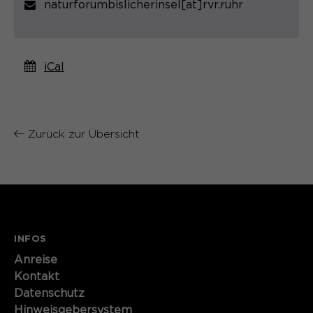
naturforumbislicherinsel[at]rvr.ruhr
Name
cookie_optin
Anbieter
Sgalinski
iCal
Laufzeit
1 Monat
Speichert den Zustimmungsstatus des
Zweck
Benutzers für Cookies auf der
Zurück zur Übersicht
aktuellen Domäne.
INFOS
Anreise
Kontakt
Datenschutz
Hinweisgebersystem