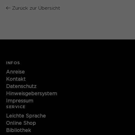
Zurück zur Übersicht
Name
cookie_optin
Anbieter
Sgalinski
Laufzeit
1 Monat
Speichert den Zustimmungsstatus des
Zweck
Benutzers für Cookies auf der
aktuellen Domäne.
INFOS
Anreise
Kontakt
Datenschutz
Hinweisgebersystem
Impressum
SERVICE
Leichte Sprache
Online Shop
Bibliothek