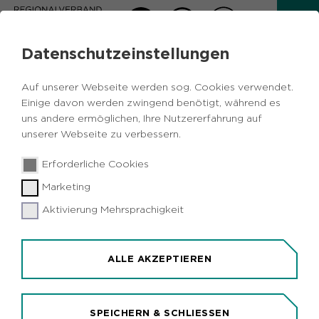
Datenschutzeinstellungen
Auf unserer Webseite werden sog. Cookies verwendet.
Einige davon werden zwingend benötigt, während es
Zurück zur Übersicht
uns andere ermöglichen, Ihre Nutzererfahrung auf
unserer Webseite zu verbessern.
Vogelzug-Jährlicher
Erforderliche Cookies
Marathon der Superlative
Marketing
Aktivierung Mehrsprachigkeit
Samstag, 17.10.2026
ALLE AKZEPTIEREN
16:00 - 18:30 Uhr
RVR-Besucherzentrum NaturForum
Bislicher Insel
SPEICHERN & SCHLIESSEN