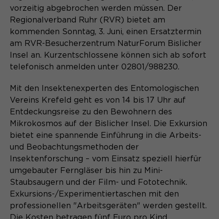
Laufzeit
Schließen des Browsers wieder
vorzeitig abgebrochen werden müssen. Der
gelöscht.
Regionalverband Ruhr (RVR) bietet am
Name
_pk_ref.*
kommenden Sonntag, 3. Juni, einen Ersatztermin
PHPs Standard Sitzungs- Identifikation
Zweck
am RVR-Besucherzentrum NaturForum Bislicher
(Formulare).
Anbieter
Matomo
Insel an. Kurzentschlossene können sich ab sofort
telefonisch anmelden unter 02801/988230.
Laufzeit
6 Monate
Mit den Insektenexperten des Entomologischen
Name
be_typo_user
Zweck
Speichert die Herkunft des Besuchers.
Vereins Krefeld geht es von 14 bis 17 Uhr auf
Anbieter
TYPO3
Entdeckungsreise zu den Bewohnern des
Mikrokosmos auf der Bislicher Insel. Die Exkursion
Laufzeit
Ende der Sitzung
bietet eine spannende Einführung in die Arbeits-
Name
MATOMO_SESSID
und Beobachtungsmethoden der
Dieser Cookie teilt der Webseite mit,
Insektenforschung – vom Einsatz speziell hierfür
Anbieter
Matomo
ob ein Besucher im Typo3-Backend
Zweck
umgebauter Ferngläser bis hin zu Mini-
angemeldet ist und die Rechte besitzt
Laufzeit
Staubsaugern und der Film- und Fototechnik.
Sitzung
diese zu verwalten.
Exkursions-/Experimentiertaschen mit den
Temporäre Session-ID, ohne
professionellen "Arbeitsgeräten" werden gestellt.
Zweck
personenbezogene Daten.
Die Kosten betragen fünf Euro pro Kind.