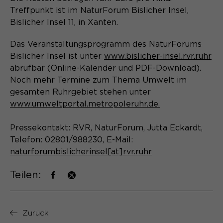
Treffpunkt ist im NaturForum Bislicher Insel,
Name
cookie_optin
Bislicher Insel 11, in Xanten.
Anbieter
Sgalinski
Das Veranstaltungsprogramm des NaturForums
Bislicher Insel ist unter
www.bislicher-insel.rvr.ruhr
Laufzeit
1 Monat
abrufbar (Online-Kalender und PDF-Download).
Speichert den Zustimmungsstatus des
Noch mehr Termine zum Thema Umwelt im
Zweck
Benutzers für Cookies auf der
gesamten Ruhrgebiet stehen unter
aktuellen Domäne.
www.umweltportal.metropoleruhr.de.
Pressekontakt: RVR, NaturForum, Jutta Eckardt,
Telefon: 02801/988230, E-Mail:
naturforumbislicherinsel[at]rvr.ruhr
Teilen:
Zurück