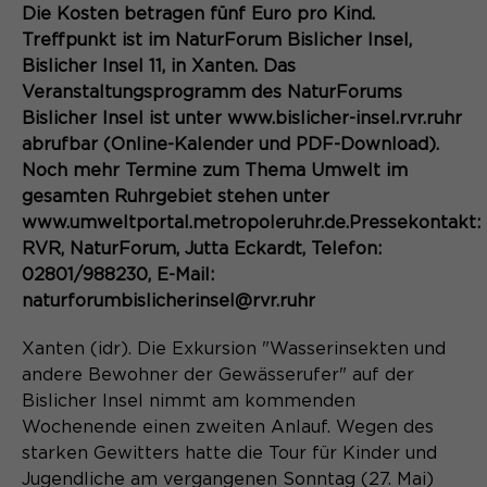
Content Management System dieser
Die Kosten betragen fünf Euro pro Kind.
Name
Cookie-Informationen
_pk_id*
Webseite. Diese Basis-Cookies sind
Treffpunkt ist im NaturForum Bislicher Insel,
unerlässlich, damit Ihr Besuch auf der
Anbieter
Matomo
Bislicher Insel 11, in Xanten. Das
Website angenehm und flüssig wird:
Aktivierung Mehrsprachigkeit
Veranstaltungsprogramm des NaturForums
Sie ermöglichen es der Website, Sie
Laufzeit
Zweck
13 Monate
Bislicher Insel ist unter www.bislicher-insel.rvr.ruhr
Diese Cookies ermöglichen die automatische
zu erkennen und somit Ihre Sitzung
Übersetzung der Website-Inhalte durch GTranslate.
abrufbar (Online-Kalender und PDF-Download).
offen zu halten. Es speichert bei
Dient zur anonymen
Zweck
Noch mehr Termine zum Thema Umwelt im
einem Benutzer-Login für einen
Wiedererkennung eines Besuchers.
Name
Cookie-Informationen
googtrans
geschlossenen Bereich die Benutzer-
gesamten Ruhrgebiet stehen unter
ID als verschlüsselten Wert (sog.
www.umweltportal.metropoleruhr.de.Pressekontakt:
Anbieter
GTranslate Inc.
"hash-Wert") zum entsprechenden
RVR, NaturForum, Jutta Eckardt, Telefon:
Datenbankeintrag des Nutzers.
02801/988230, E-Mail:
Laufzeit
1 Jahr
Name
_pk_ses*
naturforumbislicherinsel@rvr.ruhr
Speichert die vom Nutzer gewählte
Anbieter
Matomo
Zweck
Sprache für die automatische
Xanten (idr). Die Exkursion "Wasserinsekten und
Name
PHPSESSID
Übersetzung der Website.
andere Bewohner der Gewässerufer" auf der
Laufzeit
30 Minuten
Bislicher Insel nimmt am kommenden
Anbieter
Session-Cookies
Speichert vorübergehend Daten der
Wochenende einen zweiten Anlauf. Wegen des
Zweck
aktuellen Sitzung.
starken Gewitters hatte die Tour für Kinder und
Der Session Cookie wird beim
Jugendliche am vergangenen Sonntag (27. Mai)