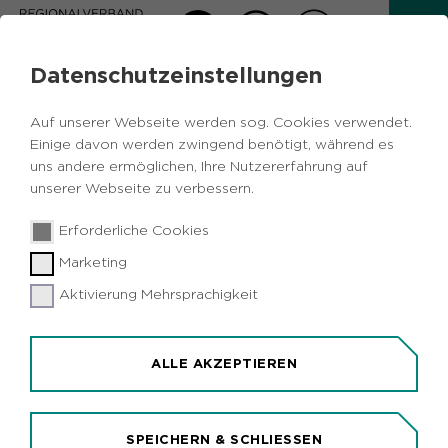
Datenschutzeinstellungen
AKTUELLES
Auf unserer Webseite werden sog. Cookies verwendet.
Zurück
Einige davon werden zwingend benötigt, während es
uns andere ermöglichen, Ihre Nutzererfahrung auf
unserer Webseite zu verbessern.
Freizeit
Vermischtes
Umwelt
29.05.2018
|
Erforderliche Cookies
Xanten
Marketing
Abgebrochene Exkursion zum Thema
Wasserinsekten auf der Bislicher Insel
Aktivierung Mehrsprachigkeit
wird nachgeholt
Xanten (idr). Die Exkursion "Wasserinsekten und
ALLE AKZEPTIEREN
andere Bewohner der Gewässerufer" auf der
Bislicher Insel nimmt am kommenden
Wochenende einen zweiten Anlauf. Wegen des
SPEICHERN & SCHLIESSEN