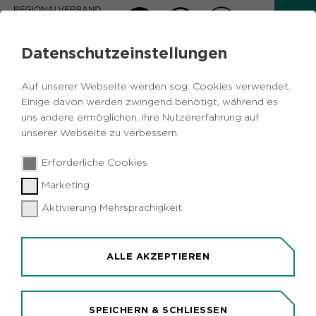
Datenschutzeinstellungen
AKTUELLES
Auf unserer Webseite werden sog. Cookies verwendet.
Zurück
Einige davon werden zwingend benötigt, während es
uns andere ermöglichen, Ihre Nutzererfahrung auf
unserer Webseite zu verbessern.
Wirtschaft
Metropole Ruhr
Duisburg
16.01.2020
|
Erforderliche Cookies
Dänischer Logistikkonzern baut
Marketing
Distributor-Gate im Duisburger Hafen
Aktivierung Mehrsprachigkeit
Duisburg (idr). Am Duisburger Hafen ensteht ein
neues Mega-Verteilzentrum. Der dänische
Logistikkonzern DSV baut auf dem Areal logport
ALLE AKZEPTIEREN
VI ein Distributionscenter mit vorerst 56.000
Quadratmetern Hallenfläche und 76 Andocktoren
auf zwölf Hektar Grundstücksfläche. 2021 soll das
SPEICHERN & SCHLIESSEN