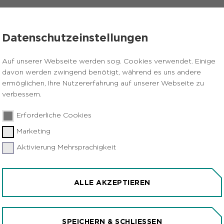
VERANSTALTUNGEN
PRESSE
KARRIERE
Datenschutzeinstellungen
rbeitsmarkt in der Metropole Ruhr noch nicht absehbar
Auf unserer Webseite werden sog. Cookies verwendet. Einige
davon werden zwingend benötigt, während es uns andere
ermöglichen, Ihre Nutzererfahrung auf unserer Webseite zu
verbessern.
Erforderliche Cookies
Marketing
Aktivierung Mehrsprachigkeit
-PANDEMIE FÜR DEN
R METROPOLE RUHR NO
ALLE AKZEPTIEREN
SPEICHERN & SCHLIESSEN