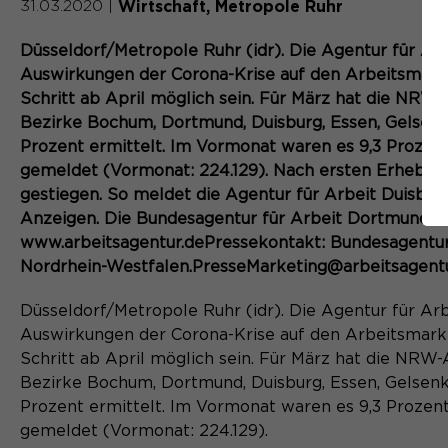
Wirtschaft
Metropole Ruhr
31.03.2020
|
Düsseldorf/Metropole Ruhr (idr). Die Agentur für Ar
Auswirkungen der Corona-Krise auf den Arbeitsmarkt
Schritt ab April möglich sein. Für März hat die NRW-
Bezirke Bochum, Dortmund, Duisburg, Essen, Gelsen
Prozent ermittelt. Im Vormonat waren es 9,3 Prozent
gemeldet (Vormonat: 224.129). Nach ersten Erhebunge
gestiegen. So meldet die Agentur für Arbeit Duisburg
Anzeigen. Die Bundesagentur für Arbeit Dortmund me
www.arbeitsagentur.dePressekontakt: Bundesagentur f
Nordrhein-Westfalen.PresseMarketing@arbeitsagent
Düsseldorf/Metropole Ruhr (idr). Die Agentur für Ar
Auswirkungen der Corona-Krise auf den Arbeitsmarkt
Schritt ab April möglich sein. Für März hat die NRW-
Bezirke Bochum, Dortmund, Duisburg, Essen, Gelsen
Prozent ermittelt. Im Vormonat waren es 9,3 Prozent
gemeldet (Vormonat: 224.129).