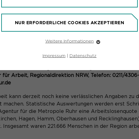
beit kann derzeit noch keine verlässlichen Angaben zu 
NUR ERFORDERLICHE COOKIES AKZEPTIEREN
 machen. Statistische Auswertungen werden erst Schrit
Agentur für die Metropole Ruhr eine Arbeitslosenquote 
kirchen, Hagen, Hamm, Oberhausen und Recklinghausen) 
Weitere Informationen
Erforderliche Cookies
. Insgesamt waren 221.666 Menschen in der Region arbe
n ist aber bereits die Zahl der Anzeigen auf Kurzarbei
Essentielle Cookies werden für grundlegende Funktionen der
Impressum
|
Datenschutz
 einen rasanten Anstieg bis zum 27. März auf mehr als 
Webseite benötigt. Dadurch ist gewährleistet, dass die
Webseite einwandfrei funktioniert.
ldet einen Anstieg auf 1.700 Anzeigen.
ür Arbeit, Regionaldirektion NRW, Telefon: 0211/4306-
Name
Cookie-Informationen
fe_typo_user
ur.de
Anbieter
TYPO3
beit kann derzeit noch keine verlässlichen Angaben zu 
Marketing
 machen. Statistische Auswertungen werden erst Schrit
Laufzeit
Ende der Sitzung
Marketing-Cookies werden von uns verwendet, um das
Agentur für die Metropole Ruhr eine Arbeitslosenquote 
Verhalten der Besuchenden auf der Webseite
Dieser Cookie ist ein Standard-Session-
nachzuvollziehen. Es hilft uns die Nutzererfahrung der
kirchen, Hagen, Hamm, Oberhausen und Recklinghausen) 
Website zu analysieren und die Inhalte zu verbessern.
Cookie von Typo3, dem Content
. Insgesamt waren 221.666 Menschen in der Region arbe
Management System dieser Webseite. Diese
Name
Cookie-Informationen
_pk_id*
Basis-Cookies sind unerlässlich, damit Ihr