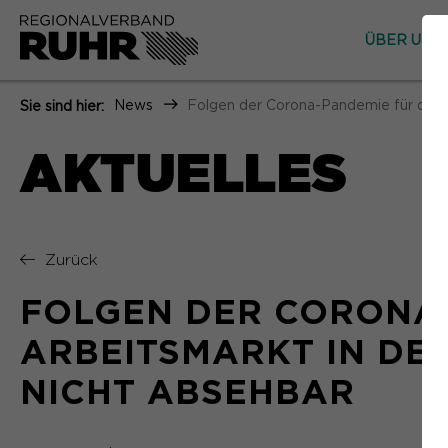
ÜBER UNS
News
Folgen der Corona-Pandemie für den A
Sie sind hier:
AKTUELLES
Zurück
FOLGEN DER CORONA
ARBEITSMARKT IN DE
NICHT ABSEHBAR