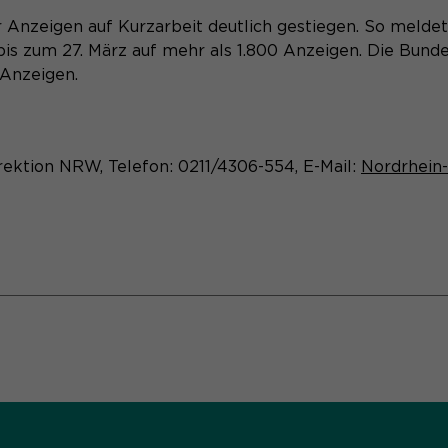
Besuch auf der Website angenehm und
 Anzeigen auf Kurzarbeit deutlich gestiegen. So meldet
Anbieter
Matomo
flüssig wird: Sie ermöglichen es der Website,
Aktivierung Mehrsprachigkeit
bis zum 27. März auf mehr als 1.800 Anzeigen. Die Bund
Zweck
Sie zu erkennen und somit Ihre Sitzung offen
Laufzeit
13 Monate
 Anzeigen.
Diese Cookies ermöglichen die automatische Übersetzung
zu halten. Es speichert bei einem Benutzer-
der Website-Inhalte durch GTranslate.
Login für einen geschlossenen Bereich die
Dient zur anonymen Wiedererkennung eines
Zweck
Benutzer-ID als verschlüsselten Wert (sog.
Besuchers.
Name
Cookie-Informationen
googtrans
"hash-Wert") zum entsprechenden
rektion NRW, Telefon: 0211/4306-554, E-Mail:
Nordrhein-
Datenbankeintrag des Nutzers.
Anbieter
GTranslate Inc.
Laufzeit
1 Jahr
Name
_pk_ses*
Name
PHPSESSID
Speichert die vom Nutzer gewählte Sprache
Anbieter
Matomo
Zweck
für die automatische Übersetzung der
Anbieter
Session-Cookies
Website.
Laufzeit
30 Minuten
Der Session Cookie wird beim Schließen des
Speichert vorübergehend Daten der aktuellen
Laufzeit
Zweck
Browsers wieder gelöscht.
Sitzung.
PHPs Standard Sitzungs- Identifikation
Zweck
(Formulare).