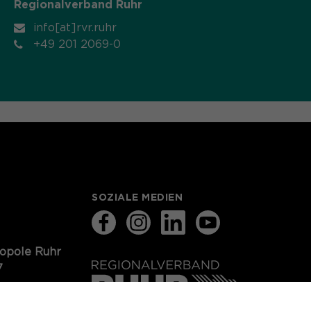
Regionalverband Ruhr
info[at]rvr.ruhr
+49 201 2069-0
SOZIALE MEDIEN
ropole Ruhr
7