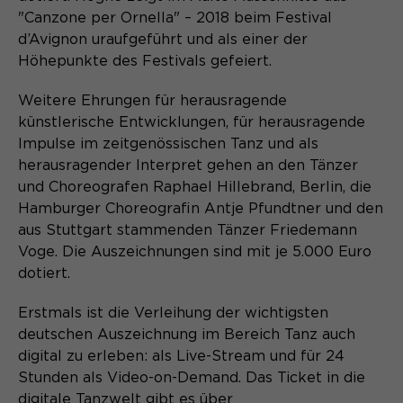
Laufzeit
Schließen des Browsers wieder
"Canzone per Ornella" – 2018 beim Festival
gelöscht.
d’Avignon uraufgeführt und als einer der
Name
_pk_ref.*
PHPs Standard Sitzungs- Identifikation
Höhepunkte des Festivals gefeiert.
Zweck
(Formulare).
Anbieter
Matomo
Weitere Ehrungen für herausragende
künstlerische Entwicklungen, für herausragende
Laufzeit
6 Monate
Impulse im zeitgenössischen Tanz und als
herausragender Interpret gehen an den Tänzer
Name
be_typo_user
Zweck
Speichert die Herkunft des Besuchers.
und Choreografen Raphael Hillebrand, Berlin, die
Anbieter
TYPO3
Hamburger Choreografin Antje Pfundtner und den
aus Stuttgart stammenden Tänzer Friedemann
Laufzeit
Ende der Sitzung
Voge. Die Auszeichnungen sind mit je 5.000 Euro
Name
MATOMO_SESSID
dotiert.
Dieser Cookie teilt der Webseite mit,
Anbieter
Matomo
ob ein Besucher im Typo3-Backend
Zweck
Erstmals ist die Verleihung der wichtigsten
angemeldet ist und die Rechte besitzt
deutschen Auszeichnung im Bereich Tanz auch
Laufzeit
Sitzung
diese zu verwalten.
digital zu erleben: als Live-Stream und für 24
Temporäre Session-ID, ohne
Stunden als Video-on-Demand. Das Ticket in die
Zweck
personenbezogene Daten.
digitale Tanzwelt gibt es über