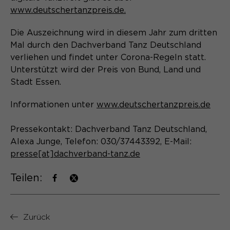
www.deutschertanzpreis.de.
Name
cookie_optin
Die Auszeichnung wird in diesem Jahr zum dritten
Anbieter
Sgalinski
Mal durch den Dachverband Tanz Deutschland
verliehen und findet unter Corona-Regeln statt.
Laufzeit
1 Monat
Unterstützt wird der Preis von Bund, Land und
Speichert den Zustimmungsstatus des
Stadt Essen.
Zweck
Benutzers für Cookies auf der
aktuellen Domäne.
Informationen unter
www.deutschertanzpreis.de
Pressekontakt: Dachverband Tanz Deutschland,
Alexa Junge, Telefon: 030/37443392, E-Mail:
presse[at]dachverband-tanz.de
Teilen:
Zurück