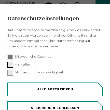
Datenschutzeinstellungen
AKTUELLES
Auf unserer Webseite werden sog. Cookies verwendet.
Zurück
Einige davon werden zwingend benötigt, während es
uns andere ermöglichen, Ihre Nutzererfahrung auf
unserer Webseite zu verbessern.
Kulturelles
Metropole Ruhr
NRW
02.10.2020
|
Erforderliche Cookies
Essen
Marketing
Gala zur Verleihung des Deutschen
Tanzpreises im Essener Aalto-Theater
Aktivierung Mehrsprachigkeit
Essen (idr). Mit einer Tanz-Gala präsentieren sich
am 17. Oktober im Essener Aalto-Theater die
ALLE AKZEPTIEREN
Träger des diesjährigen Deutschen Tanzpreises.
Der Hauptpreis geht an den Choreografen
Raimund Hoghe. Der gebürtige Wuppertaler zähle
SPEICHERN & SCHLIESSEN