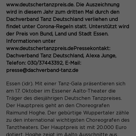
Content Management System dieser
Name
www.deutschertanzpreis.de. Die Auszeichnung
Cookie-Informationen
_pk_id*
Webseite. Diese Basis-Cookies sind
wird in diesem Jahr zum dritten Mal durch den
unerlässlich, damit Ihr Besuch auf der
Anbieter
Matomo
Dachverband Tanz Deutschland verliehen und
Website angenehm und flüssig wird:
Aktivierung Mehrsprachigkeit
findet unter Corona-Regeln statt. Unterstützt wird
Sie ermöglichen es der Website, Sie
Laufzeit
Zweck
13 Monate
der Preis von Bund, Land und Stadt Essen.
Diese Cookies ermöglichen die automatische
zu erkennen und somit Ihre Sitzung
Übersetzung der Website-Inhalte durch GTranslate.
Informationen unter
offen zu halten. Es speichert bei
Dient zur anonymen
Zweck
einem Benutzer-Login für einen
www.deutschertanzpreis.dePressekontakt:
Wiedererkennung eines Besuchers.
Name
Cookie-Informationen
googtrans
geschlossenen Bereich die Benutzer-
Dachverband Tanz Deutschland, Alexa Junge,
ID als verschlüsselten Wert (sog.
Telefon: 030/37443392, E-Mail:
Anbieter
GTranslate Inc.
"hash-Wert") zum entsprechenden
presse@dachverband-tanz.de
Datenbankeintrag des Nutzers.
Laufzeit
1 Jahr
Name
_pk_ses*
Essen (idr). Mit einer Tanz-Gala präsentieren sich
Speichert die vom Nutzer gewählte
am 17. Oktober im Essener Aalto-Theater die
Anbieter
Matomo
Zweck
Sprache für die automatische
Träger des diesjährigen Deutschen Tanzpreises.
Name
PHPSESSID
Übersetzung der Website.
Der Hauptpreis geht an den Choreografen
Laufzeit
30 Minuten
Raimund Hoghe. Der gebürtige Wuppertaler zähle
Anbieter
Session-Cookies
Speichert vorübergehend Daten der
zu den international wichtigsten Choreografen des
Zweck
aktuellen Sitzung.
Tanztheaters. Der Hauptpreis ist mit 20.000 Euro
Der Session Cookie wird beim
dotiert. Hoghe zeigt im Aalto Ausschnitte aus