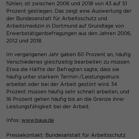
Content Management System dieser
fühlen, ist zwischen 2006 und 2018 von 43 auf 51
Name
Cookie-Informationen
_pk_id*
Webseite. Diese Basis-Cookies sind
Prozent gestiegen. Das zeigt eine Auswertung der
unerlässlich, damit Ihr Besuch auf der
Anbieter
Matomo
der Bundesanstalt für Arbeitsschutz und
Website angenehm und flüssig wird:
Aktivierung Mehrsprachigkeit
Arbeitsmedizin in Dortmund auf Grundlage von
Sie ermöglichen es der Website, Sie
Laufzeit
Zweck
13 Monate
Erwerbstätigenbefragungen aus den Jahren 2006,
Diese Cookies ermöglichen die automatische
zu erkennen und somit Ihre Sitzung
Übersetzung der Website-Inhalte durch GTranslate.
2012 und 2018.
offen zu halten. Es speichert bei
Dient zur anonymen
Zweck
einem Benutzer-Login für einen
Wiedererkennung eines Besuchers.
Name
Cookie-Informationen
googtrans
Im vergangenen Jahr gaben 60 Prozent an, häufig
geschlossenen Bereich die Benutzer-
Verschiedenes gleichzeitig bearbeiten zu müssen.
ID als verschlüsselten Wert (sog.
Anbieter
GTranslate Inc.
Etwa die Hälfte der Befragten sagte, dass sie
"hash-Wert") zum entsprechenden
Datenbankeintrag des Nutzers.
häufig unter starkem Termin-/Leistungsdruck
Laufzeit
1 Jahr
Name
_pk_ses*
arbeitet oder bei der Arbeit gestört wird. 34
Prozent müssen häufig sehr schnell arbeiten, und
Speichert die vom Nutzer gewählte
Anbieter
Matomo
Zweck
16 Prozent gehen häufig bis an die Grenze ihrer
Sprache für die automatische
Name
PHPSESSID
Übersetzung der Website.
Leistungsfähigkeit bei der Arbeit.
Laufzeit
30 Minuten
Anbieter
Session-Cookies
Infos:
www.baua.de
Speichert vorübergehend Daten der
Zweck
aktuellen Sitzung.
Der Session Cookie wird beim
Pressekontakt: Bundesanstalt für Arbeitsschutz