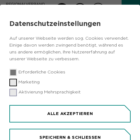
Datenschutzeinstellungen
AKTUELLES
Auf unserer Webseite werden sog. Cookies verwendet.
Zurück
Einige davon werden zwingend benötigt, während es
uns andere ermöglichen, Ihre Nutzererfahrung auf
unserer Webseite zu verbessern.
Wirtschaft
Metropole Ruhr
NRW
27.02.2019
|
Erforderliche Cookies
Soziales
Marketing
Immer mehr Beschäftigte fühlen sich
durch die Arbeit belastet
Aktivierung Mehrsprachigkeit
Dortmund (idr). Immer mehr, immer schneller:
Der Anteil der Beschäftigten in Deutschland, die
ALLE AKZEPTIEREN
sich durch eine hohe Arbeitsintensität belastet
fühlen, ist zwischen 2006 und 2018 von 43 auf 51
Prozent gestiegen. Das zeigt eine Auswertung der
SPEICHERN & SCHLIESSEN