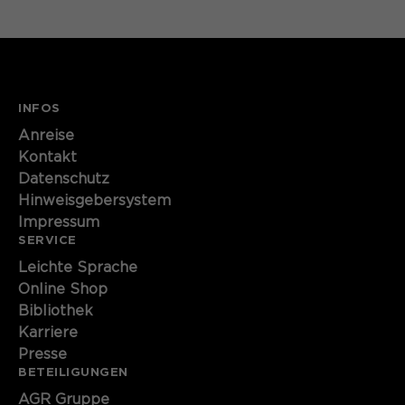
Name
cookie_optin
Anbieter
Sgalinski
Laufzeit
1 Monat
INFOS
Anreise
Speichert den Zustimmungsstatus des
Kontakt
Zweck
Benutzers für Cookies auf der
Datenschutz
aktuellen Domäne.
Hinweisgebersystem
Impressum
SERVICE
Leichte Sprache
Online Shop
Bibliothek
Karriere
Presse
BETEILIGUNGEN
AGR Gruppe