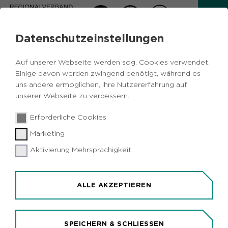
Datenschutzeinstellungen
AKTUELLES
Auf unserer Webseite werden sog. Cookies verwendet.
Zurück
Einige davon werden zwingend benötigt, während es
uns andere ermöglichen, Ihre Nutzererfahrung auf
unserer Webseite zu verbessern.
Kulturelles
Metropole Ruhr
NRW
25.04.2018
|
Erforderliche Cookies
Deutschland
Marketing
Intendant Kay Voges eröffnet Spielzeit
mit Simultan-Inszenierung in Dortmund
Aktivierung Mehrsprachigkeit
und Berlin
Dortmund (idr). Das Berliner Ensemble und das
ALLE AKZEPTIEREN
Schauspiel Dortmund eröffnen die Spielzeit
2018/19 mit einer Simultan-Uraufführung. Der
Dortmunder Intendant Kay Voges inszeniert "Die
SPEICHERN & SCHLIESSEN