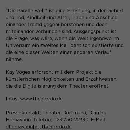
Laufzeit
Schließen des Browsers wieder
gelöscht.
"Die Parallelwelt" ist eine Erzählung, in der Geburt
und Tod, Kindheit und Alter, Liebe und Abschied
Name
_pk_ref.*
PHPs Standard Sitzungs- Identifikation
Zweck
einander fremd gegenüberstehen und doch
(Formulare).
Anbieter
Matomo
miteinander verbunden sind. Ausgangspunkt ist
die Frage, was wäre, wenn die Welt irgendwo im
Laufzeit
6 Monate
Universum ein zweites Mal identisch existierte und
die eine dieser Welten einen anderen Verlauf
Name
be_typo_user
Zweck
Speichert die Herkunft des Besuchers.
nähme.
Anbieter
TYPO3
Kay Voges erforscht mit dem Projekt die
Laufzeit
Ende der Sitzung
künstlerischen Möglichkeiten und Erzählweisen,
Name
MATOMO_SESSID
die die Digitalisierung dem Theater eröffnet.
Dieser Cookie teilt der Webseite mit,
Anbieter
Matomo
ob ein Besucher im Typo3-Backend
Infos:
www.theaterdo.de
Zweck
angemeldet ist und die Rechte besitzt
Laufzeit
Sitzung
diese zu verwalten.
Pressekontakt: Theater Dortmund, Djamak
Homayoun, Telefon: 0231/50-22390, E-Mail:
Temporäre Session-ID, ohne
Zweck
dhomayoun[at]theaterdo.de
personenbezogene Daten.