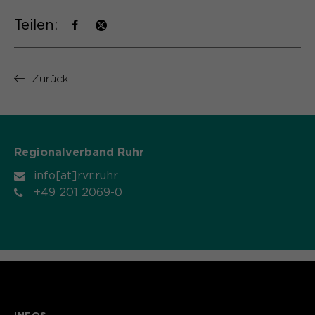
Name
cookie_optin
Teilen:
Anbieter
Sgalinski
Zurück
Laufzeit
1 Monat
Speichert den Zustimmungsstatus des
Zweck
Benutzers für Cookies auf der
aktuellen Domäne.
Regionalverband Ruhr
info[at]rvr.ruhr
+49 201 2069-0