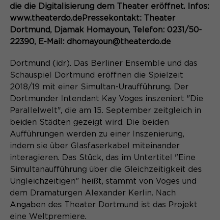
Content Management System dieser
die die Digitalisierung dem Theater eröffnet. Infos:
Name
Cookie-Informationen
_pk_id*
Webseite. Diese Basis-Cookies sind
www.theaterdo.dePressekontakt: Theater
unerlässlich, damit Ihr Besuch auf der
Anbieter
Matomo
Dortmund, Djamak Homayoun, Telefon: 0231/50-
Website angenehm und flüssig wird:
Aktivierung Mehrsprachigkeit
22390, E-Mail: dhomayoun@theaterdo.de
Sie ermöglichen es der Website, Sie
Laufzeit
Zweck
13 Monate
Diese Cookies ermöglichen die automatische
zu erkennen und somit Ihre Sitzung
Dortmund (idr). Das Berliner Ensemble und das
Übersetzung der Website-Inhalte durch GTranslate.
offen zu halten. Es speichert bei
Dient zur anonymen
Schauspiel Dortmund eröffnen die Spielzeit
Zweck
einem Benutzer-Login für einen
Wiedererkennung eines Besuchers.
Name
Cookie-Informationen
googtrans
2018/19 mit einer Simultan-Uraufführung. Der
geschlossenen Bereich die Benutzer-
Dortmunder Intendant Kay Voges inszeniert "Die
ID als verschlüsselten Wert (sog.
Anbieter
GTranslate Inc.
"hash-Wert") zum entsprechenden
Parallelwelt", die am 15. September zeitgleich in
Datenbankeintrag des Nutzers.
beiden Städten gezeigt wird. Die beiden
Laufzeit
1 Jahr
Name
_pk_ses*
Aufführungen werden zu einer Inszenierung,
indem sie über Glasfaserkabel miteinander
Speichert die vom Nutzer gewählte
Anbieter
Matomo
Zweck
Sprache für die automatische
interagieren. Das Stück, das im Untertitel "Eine
Name
PHPSESSID
Übersetzung der Website.
Simultanaufführung über die Gleichzeitigkeit des
Laufzeit
30 Minuten
Ungleichzeitigen" heißt, stammt von Voges und
Anbieter
Session-Cookies
Speichert vorübergehend Daten der
dem Dramaturgen Alexander Kerlin. Nach
Zweck
aktuellen Sitzung.
Angaben des Theater Dortmund ist das Projekt
Der Session Cookie wird beim
eine Weltpremiere.