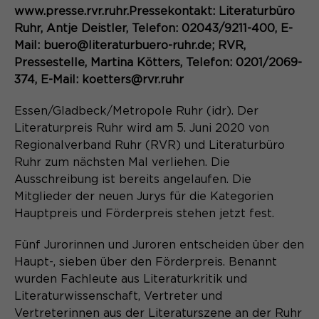
Content Management System dieser
Name
www.presse.rvr.ruhr.Pressekontakt: Literaturbüro
Cookie-Informationen
_pk_id*
Webseite. Diese Basis-Cookies sind
Ruhr, Antje Deistler, Telefon: 02043/9211-400, E-
unerlässlich, damit Ihr Besuch auf der
Anbieter
Matomo
Mail: buero@literaturbuero-ruhr.de; RVR,
Website angenehm und flüssig wird:
Aktivierung Mehrsprachigkeit
Pressestelle, Martina Kötters, Telefon: 0201/2069-
Sie ermöglichen es der Website, Sie
Laufzeit
Zweck
13 Monate
374, E-Mail: koetters@rvr.ruhr
Diese Cookies ermöglichen die automatische
zu erkennen und somit Ihre Sitzung
Übersetzung der Website-Inhalte durch GTranslate.
offen zu halten. Es speichert bei
Dient zur anonymen
Zweck
Essen/Gladbeck/Metropole Ruhr (idr). Der
einem Benutzer-Login für einen
Wiedererkennung eines Besuchers.
Name
Cookie-Informationen
googtrans
Literaturpreis Ruhr wird am 5. Juni 2020 von
geschlossenen Bereich die Benutzer-
ID als verschlüsselten Wert (sog.
Regionalverband Ruhr (RVR) und Literaturbüro
Anbieter
GTranslate Inc.
"hash-Wert") zum entsprechenden
Ruhr zum nächsten Mal verliehen. Die
Datenbankeintrag des Nutzers.
Ausschreibung ist bereits angelaufen. Die
Laufzeit
1 Jahr
Name
_pk_ses*
Mitglieder der neuen Jurys für die Kategorien
Speichert die vom Nutzer gewählte
Hauptpreis und Förderpreis stehen jetzt fest.
Anbieter
Matomo
Zweck
Sprache für die automatische
Name
PHPSESSID
Übersetzung der Website.
Fünf Jurorinnen und Juroren entscheiden über den
Laufzeit
30 Minuten
Haupt-, sieben über den Förderpreis. Benannt
Anbieter
Session-Cookies
wurden Fachleute aus Literaturkritik und
Speichert vorübergehend Daten der
Zweck
aktuellen Sitzung.
Literaturwissenschaft, Vertreter und
Der Session Cookie wird beim
Vertreterinnen aus der Literaturszene an der Ruhr