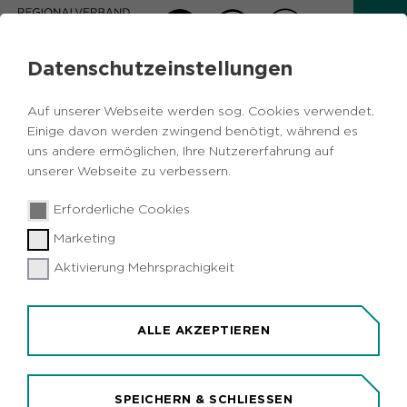
Datenschutzeinstellungen
AKTUELLES
Auf unserer Webseite werden sog. Cookies verwendet.
Zurück
Einige davon werden zwingend benötigt, während es
uns andere ermöglichen, Ihre Nutzererfahrung auf
unserer Webseite zu verbessern.
Politik
Wirtschaft
Städtebau
29.03.2019
|
Erforderliche Cookies
Metropole Ruhr
Bottrop
Herten
Marl
Marketing
Neue Nutzung ehemaliger
Bergbauflächen erfordert
Aktivierung Mehrsprachigkeit
Regionalplanänderung – Ruhrparlament
fasst Erarbeitungsbeschluss
ALLE AKZEPTIEREN
Essen/Metropole Ruhr (idr). Die
Verbandsversammlung des Regionalverbandes
Ruhr (RVR) hat in ihrer heutigen Sitzung (29.
SPEICHERN & SCHLIESSEN