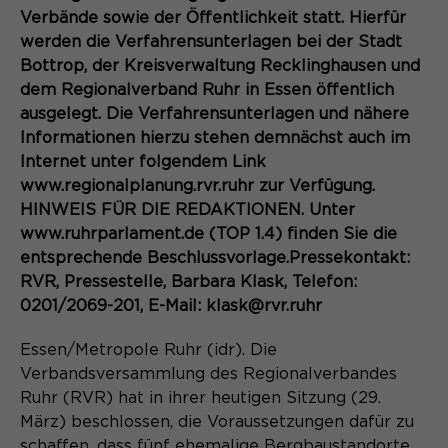
Laufzeit
Schließen des Browsers wieder
Verbände sowie der Öffentlichkeit statt. Hierfür
gelöscht.
werden die Verfahrensunterlagen bei der Stadt
Name
_pk_ref.*
Bottrop, der Kreisverwaltung Recklinghausen und
PHPs Standard Sitzungs- Identifikation
Zweck
(Formulare).
dem Regionalverband Ruhr in Essen öffentlich
Anbieter
Matomo
ausgelegt. Die Verfahrensunterlagen und nähere
Informationen hierzu stehen demnächst auch im
Laufzeit
6 Monate
Internet unter folgendem Link
Name
be_typo_user
www.regionalplanung.rvr.ruhr zur Verfügung.
Zweck
Speichert die Herkunft des Besuchers.
HINWEIS FÜR DIE REDAKTIONEN. Unter
Anbieter
TYPO3
www.ruhrparlament.de (TOP 1.4) finden Sie die
entsprechende Beschlussvorlage.Pressekontakt:
Laufzeit
Ende der Sitzung
RVR, Pressestelle, Barbara Klask, Telefon:
Name
MATOMO_SESSID
0201/2069-201, E-Mail: klask@rvr.ruhr
Dieser Cookie teilt der Webseite mit,
Anbieter
Matomo
ob ein Besucher im Typo3-Backend
Zweck
Essen/Metropole Ruhr (idr). Die
angemeldet ist und die Rechte besitzt
Laufzeit
Sitzung
Verbandsversammlung des Regionalverbandes
diese zu verwalten.
Ruhr (RVR) hat in ihrer heutigen Sitzung (29.
Temporäre Session-ID, ohne
März) beschlossen, die Voraussetzungen dafür zu
Zweck
personenbezogene Daten.
schaffen, dass fünf ehemalige Bergbaustandorte