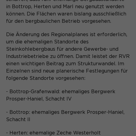
in Bottrop, Herten und Marl neu genutzt werden
Name
cookie_optin
können. Die Flächen waren bislang ausschließlich
für den bergbaulichen Betrieb vorgesehen.
Anbieter
Sgalinski
Laufzeit
Die Änderung des Regionalplanes ist erforderlich,
1 Monat
um die ehemaligen Standorte des
Speichert den Zustimmungsstatus des
Steinkohlebergbaus für andere Gewerbe- und
Zweck
Benutzers für Cookies auf der
Industriebetriebe zu öffnen. Damit leistet der RVR
aktuellen Domäne.
einen wichtigen Beitrag zum Strukturwandel. Im
Einzelnen sind neue planerische Festlegungen für
folgende Standorte vorgesehen:
- Bottrop-Grafenwald: ehemaliges Bergwerk
Prosper-Haniel, Schacht IV
- Bottrop: ehemaliges Bergwerk Prosper-Haniel,
Schacht II
- Herten: ehemalige Zeche Westerholt