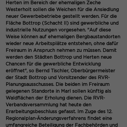
Content Management System dieser
Herten im Bereich der ehemaligen Zeche
Name
Cookie-Informationen
_pk_id*
Webseite. Diese Basis-Cookies sind
Westerholt sollen die Weichen für die Ansiedlung
unerlässlich, damit Ihr Besuch auf der
neuer Gewerbebetriebe gestellt werden. Für die
Anbieter
Matomo
Website angenehm und flüssig wird:
Aktivierung Mehrsprachigkeit
Fläche Bottrop (Schacht II) sind gewerbliche und
Sie ermöglichen es der Website, Sie
Laufzeit
Zweck
13 Monate
industrielle Nutzungen vorgesehen. "Auf diese
Diese Cookies ermöglichen die automatische
zu erkennen und somit Ihre Sitzung
Weise können auf ehemaligen Bergbaustandorten
Übersetzung der Website-Inhalte durch GTranslate.
offen zu halten. Es speichert bei
Dient zur anonymen
wieder neue Arbeitsplätze entstehen, ohne dafür
Zweck
einem Benutzer-Login für einen
Wiedererkennung eines Besuchers.
Name
Cookie-Informationen
googtrans
Freiraum in Anspruch nehmen zu müssen. Damit
geschlossenen Bereich die Benutzer-
werden den Städten Bottrop und Herten neue
ID als verschlüsselten Wert (sog.
Anbieter
GTranslate Inc.
"hash-Wert") zum entsprechenden
Chancen für die gewerbliche Entwicklung
Datenbankeintrag des Nutzers.
eröffnet", so Bernd Tischler, Oberbürgermeister
Laufzeit
1 Jahr
Name
_pk_ses*
der Stadt Bottrop und Vorsitzender des RVR-
Planungsausschusses. Die beiden im Freiraum
Speichert die vom Nutzer gewählte
Anbieter
Matomo
Zweck
Sprache für die automatische
gelegenen Standorte in Marl sollen künftig als
Name
PHPSESSID
Übersetzung der Website.
Waldflächen der Erholung dienen. Die RVR-
Laufzeit
30 Minuten
Verbandsversammlung hat heute den
Anbieter
Session-Cookies
Speichert vorübergehend Daten der
Erarbeitungsbeschluss gefasst. Im Zuge des 12.
Zweck
aktuellen Sitzung.
Regionalplan-Änderungsverfahrens findet eine
Der Session Cookie wird beim
umfangreiche Beteiligung der Fachbehörden und