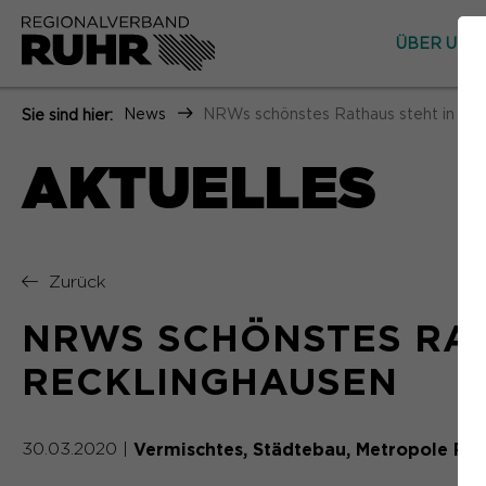
ÜBER UNS
News
NRWs schönstes Rathaus steht in Rec
Sie sind hier:
AKTUELLES
Zurück
NRWS SCHÖNSTES RAT
RECKLINGHAUSEN
Vermischtes
Städtebau
Metropole Ruh
30.03.2020
|