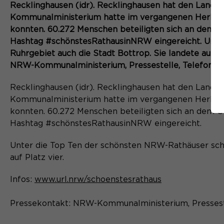
Recklinghausen (idr). Recklinghausen hat den Lan
Kommunalministerium hatte im vergangenen Herbst di
konnten. 60.272 Menschen beteiligten sich an dem O
Hashtag #schönstesRathausinNRW eingereicht. Unter
Ruhrgebiet auch die Stadt Bottrop. Sie landete auf P
NRW-Kommunalministerium, Pressestelle, Telefon: 0
Recklinghausen (idr). Recklinghausen hat den Lan
Kommunalministerium hatte im vergangenen Herbst di
konnten. 60.272 Menschen beteiligten sich an dem O
Hashtag #schönstesRathausinNRW eingereicht.
Unter die Top Ten der schönsten NRW-Rathäuser scha
auf Platz vier.
Infos:
www.url.nrw/schoenstesrathaus
Pressekontakt: NRW-Kommunalministerium, Pressestel