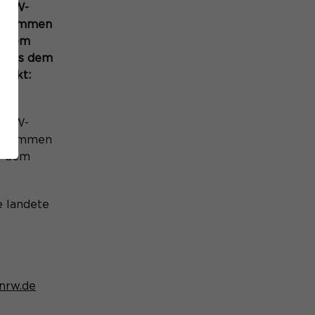
 NRW-
abstimmen
er dem
s aus dem
ntakt:
 NRW-
abstimmen
er dem
e landete
nrw.de