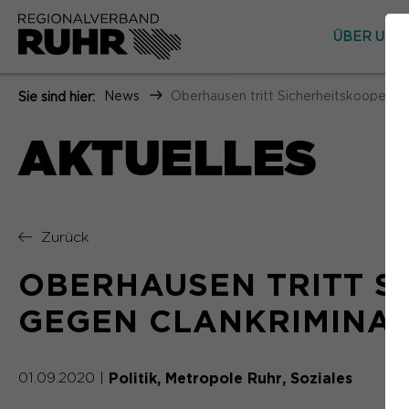
ÜBER UNS
News
Oberhausen tritt Sicherheitskooperati
Sie sind hier:
AKTUELLES
Zurück
OBERHAUSEN TRITT S
GEGEN CLANKRIMINAL
Politik
Metropole Ruhr
Soziales
01.09.2020
|