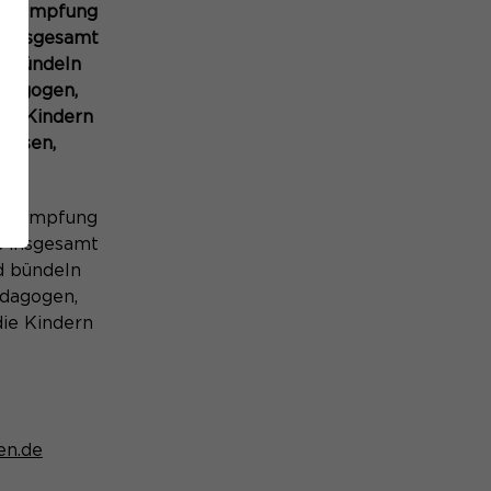
 Bekämpfung
s insgesamt
d bündeln
ädagogen,
ie Kindern
ausen,
 Bekämpfung
s insgesamt
d bündeln
ädagogen,
ie Kindern
en.de