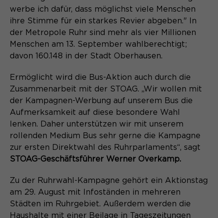
werbe ich dafür, dass möglichst viele Menschen
Name
cookie_optin
ihre Stimme für ein starkes Revier abgeben." In
der Metropole Ruhr sind mehr als vier Millionen
Anbieter
Sgalinski
Menschen am 13. September wahlberechtigt;
Laufzeit
davon 160.148 in der Stadt Oberhausen.
1 Monat
Speichert den Zustimmungsstatus des
Ermöglicht wird die Bus-Aktion auch durch die
Zweck
Benutzers für Cookies auf der
Zusammenarbeit mit der STOAG. „Wir wollen mit
aktuellen Domäne.
der Kampagnen-Werbung auf unserem Bus die
Aufmerksamkeit auf diese besondere Wahl
lenken. Daher unterstützen wir mit unserem
rollenden Medium Bus sehr gerne die Kampagne
zur ersten Direktwahl des Ruhrparlaments“, sagt
STOAG-Geschäftsführer Werner Overkamp.
Zu der Ruhrwahl-Kampagne gehört ein Aktionstag
am 29. August mit Infoständen in mehreren
Städten im Ruhrgebiet. Außerdem werden die
Haushalte mit einer Beilage in Tageszeitungen