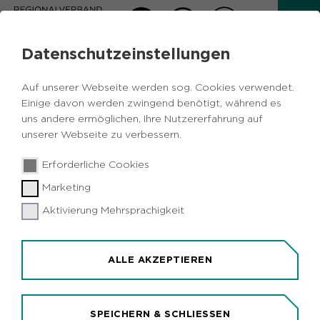
Datenschutzeinstellungen
AKTUELLES
Auf unserer Webseite werden sog. Cookies verwendet.
Zurück
Einige davon werden zwingend benötigt, während es
uns andere ermöglichen, Ihre Nutzererfahrung auf
unserer Webseite zu verbessern.
Oberhausen
Politik
20.08.2020
|
Erforderliche Cookies
Stadt Oberhausen und STOAG
Marketing
unterstützen mit Buswerbung RVR-
Kampagne zur ersten Ruhrwahl
Aktivierung Mehrsprachigkeit
ALLE AKZEPTIEREN
SPEICHERN & SCHLIESSEN