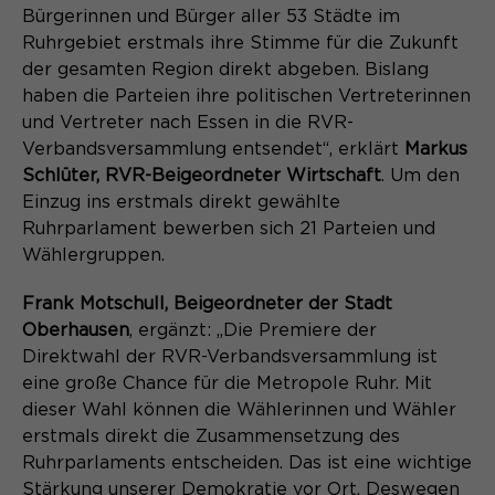
Laufzeit
Schließen des Browsers wieder
Bürgerinnen und Bürger aller 53 Städte im
gelöscht.
Ruhrgebiet erstmals ihre Stimme für die Zukunft
Name
der gesamten Region direkt abgeben. Bislang
_pk_ref.*
PHPs Standard Sitzungs- Identifikation
Zweck
haben die Parteien ihre politischen Vertreterinnen
(Formulare).
Anbieter
Matomo
und Vertreter nach Essen in die RVR-
Verbandsversammlung entsendet“, erklärt
Markus
Laufzeit
6 Monate
Schlüter,
RVR-Beigeordneter Wirtschaft
. Um den
Einzug ins erstmals direkt gewählte
Name
be_typo_user
Zweck
Speichert die Herkunft des Besuchers.
Ruhrparlament bewerben sich 21 Parteien und
Anbieter
TYPO3
Wählergruppen.
Laufzeit
Ende der Sitzung
Frank Motschull, Beigeordneter der Stadt
Name
MATOMO_SESSID
Oberhausen
, ergänzt: „Die Premiere der
Dieser Cookie teilt der Webseite mit,
Direktwahl der RVR-Verbandsversammlung ist
Anbieter
Matomo
ob ein Besucher im Typo3-Backend
eine große Chance für die Metropole Ruhr. Mit
Zweck
angemeldet ist und die Rechte besitzt
dieser Wahl können die Wählerinnen und Wähler
Laufzeit
Sitzung
diese zu verwalten.
erstmals direkt die Zusammensetzung des
Temporäre Session-ID, ohne
Ruhrparlaments entscheiden. Das ist eine wichtige
Zweck
personenbezogene Daten.
Stärkung unserer Demokratie vor Ort. Deswegen