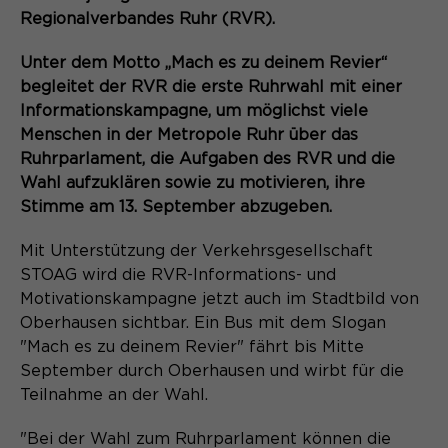
Content Management System dieser
Name
Cookie-Informationen
_pk_id*
Regionalverbandes Ruhr (RVR).
Webseite. Diese Basis-Cookies sind
unerlässlich, damit Ihr Besuch auf der
Anbieter
Matomo
Unter dem Motto „Mach es zu deinem Revier“
Website angenehm und flüssig wird:
Aktivierung Mehrsprachigkeit
begleitet der RVR die erste Ruhrwahl mit einer
Sie ermöglichen es der Website, Sie
Laufzeit
Zweck
13 Monate
Informationskampagne, um möglichst viele
Diese Cookies ermöglichen die automatische
zu erkennen und somit Ihre Sitzung
Übersetzung der Website-Inhalte durch GTranslate.
Menschen in der Metropole Ruhr über das
offen zu halten. Es speichert bei
Dient zur anonymen
Zweck
Ruhrparlament, die Aufgaben des RVR und die
einem Benutzer-Login für einen
Wiedererkennung eines Besuchers.
Name
Cookie-Informationen
googtrans
geschlossenen Bereich die Benutzer-
Wahl aufzuklären sowie zu motivieren, ihre
ID als verschlüsselten Wert (sog.
Stimme am 13. September abzugeben.
Anbieter
GTranslate Inc.
"hash-Wert") zum entsprechenden
Datenbankeintrag des Nutzers.
Mit Unterstützung der Verkehrsgesellschaft
Laufzeit
1 Jahr
Name
_pk_ses*
STOAG wird die RVR-Informations- und
Motivationskampagne jetzt auch im Stadtbild von
Speichert die vom Nutzer gewählte
Anbieter
Matomo
Zweck
Sprache für die automatische
Oberhausen sichtbar. Ein Bus mit dem Slogan
Name
PHPSESSID
Übersetzung der Website.
"Mach es zu deinem Revier" fährt bis Mitte
Laufzeit
30 Minuten
September durch Oberhausen und wirbt für die
Anbieter
Session-Cookies
Speichert vorübergehend Daten der
Teilnahme an der Wahl.
Zweck
aktuellen Sitzung.
Der Session Cookie wird beim
"Bei der Wahl zum Ruhrparlament können die