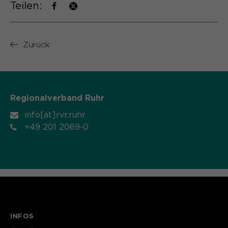
Teilen:
Name
cookie_optin
Anbieter
Sgalinski
Zurück
Laufzeit
1 Monat
Speichert den Zustimmungsstatus des
Zweck
Benutzers für Cookies auf der
Regionalverband Ruhr
aktuellen Domäne.
info[at]rvr.ruhr
+49 201 2069-0
INFOS