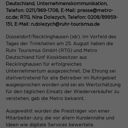
Content Management System dieser
Deutschland, Unternehmenskommunikation,
Name
Cookie-Informationen
_pk_id*
Webseite. Diese Basis-Cookies sind
Telefon: 0211/969-1708, E-Mail: presse@metro-
unerlässlich, damit Ihr Besuch auf der
Anbieter
Matomo
cc.de; RTG, Nina Dolezych, Telefon: 0208/89959-
Website angenehm und flüssig wird:
Aktivierung Mehrsprachigkeit
151, E-Mail: n.dolezych@ruhr-tourismus.de
Sie ermöglichen es der Website, Sie
Laufzeit
Zweck
13 Monate
Diese Cookies ermöglichen die automatische
zu erkennen und somit Ihre Sitzung
Düsseldorf/Recklinghausen (idr). Im Vorfeld des
Übersetzung der Website-Inhalte durch GTranslate.
offen zu halten. Es speichert bei
Dient zur anonymen
Tages der Trinkhallen am 25. August haben die
Zweck
einem Benutzer-Login für einen
Wiedererkennung eines Besuchers.
Name
Cookie-Informationen
googtrans
Ruhr Tourismus GmbH (RTG) und Metro
geschlossenen Bereich die Benutzer-
Deutschland fünf Kioskbesitzer aus
ID als verschlüsselten Wert (sog.
Anbieter
GTranslate Inc.
"hash-Wert") zum entsprechenden
Recklinghausen für erfolgreiches
Datenbankeintrag des Nutzers.
Unternehmertum ausgezeichnet. Die Ehrung sei
Laufzeit
1 Jahr
Name
_pk_ses*
stellvertretend für alle Betreiber im Ruhrgebiet
ausgesprochen worden und sei als Wertschätzung
Speichert die vom Nutzer gewählte
Anbieter
Matomo
Zweck
Sprache für die automatische
für den täglichen Einsatz der Wiederverkäufer zu
Name
PHPSESSID
Übersetzung der Website.
verstehen, gab die Metro bekannt.
Laufzeit
30 Minuten
Anbieter
Session-Cookies
Ausgewählt wurden die Preisträger von einer
Speichert vorübergehend Daten der
Zweck
Mitarbeiter-Jury, die vor allem Kundennähe und
aktuellen Sitzung.
Der Session Cookie wird beim
Ideen wie digitale Services bewertete.