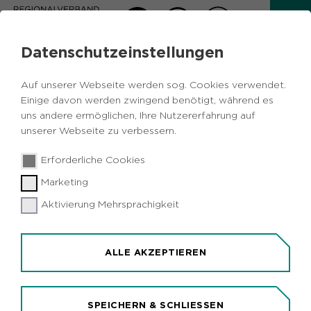
Datenschutzeinstellungen
AKTUELLES
Auf unserer Webseite werden sog. Cookies verwendet.
Zurück
Einige davon werden zwingend benötigt, während es
uns andere ermöglichen, Ihre Nutzererfahrung auf
unserer Webseite zu verbessern.
Tourismus
Vermischtes
Metropole
27.07.2018
|
Erforderliche Cookies
Ruhr
Recklinghausen
Marketing
Tag der Trinkhallen: Recklinghäuser
Kioskbetreiber für Unternehmertum
Aktivierung Mehrsprachigkeit
ausgezeichnet
Düsseldorf/Recklinghausen (idr). Im Vorfeld des
ALLE AKZEPTIEREN
Tages der Trinkhallen am 25. August haben die
Ruhr Tourismus GmbH (RTG) und Metro
Deutschland fünf Kioskbesitzer aus
SPEICHERN & SCHLIESSEN