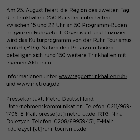
Laufzeit
Schließen des Browsers wieder
gelöscht.
Am 25. August feiert die Region des zweiten Tag
der Trinkhallen. 250 Künstler unterhalten
Name
_pk_ref.*
PHPs Standard Sitzungs- Identifikation
Zweck
zwischen 15 und 22 Uhr an 50 Programm-Buden
(Formulare).
Anbieter
im ganzen Ruhrgebiet. Organisiert und finanziert
Matomo
wird das Kulturprogramm von der Ruhr Tourismus
Laufzeit
6 Monate
GmbH (RTG). Neben den Programmbuden
beteiligen sich rund 150 weitere Trinkhallen mit
Name
be_typo_user
Zweck
Speichert die Herkunft des Besuchers.
eigenen Aktionen.
Anbieter
TYPO3
Informationen unter
www.tagdertrinkhallen.ruhr
und
www.metroag.de
Laufzeit
Ende der Sitzung
Name
MATOMO_SESSID
Dieser Cookie teilt der Webseite mit,
Pressekontakt: Metro Deutschland,
Anbieter
Matomo
ob ein Besucher im Typo3-Backend
Unternehmenskommunikation, Telefon: 0211/969-
Zweck
angemeldet ist und die Rechte besitzt
1708, E-Mail:
presse[at]metro-cc.de
; RTG, Nina
Laufzeit
Sitzung
diese zu verwalten.
Dolezych, Telefon: 0208/89959-151, E-Mail:
n.dolezych[at]ruhr-tourismus.de
Temporäre Session-ID, ohne
Zweck
personenbezogene Daten.