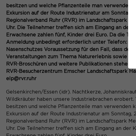
besitzen und welche Pflanzenteile man verwenden ka
Exkursion auf der Route Industrienatur am Sonntag,
Regionalverband Ruhr (RVR) im Landschaftspark Mec
Uhr. Die Teilnehmer treffen sich am Eingang an der
Erwachsene zahlen fünf, Kinder drei Euro. Da die Teil
Anmeldung unbedingt erforderlich unter Telefon: 02
Nasenschutzes Voraussetzung für den Fall, dass der
Veranstaltungen zum Thema Naturerlebnis sowie weit
RVR-Broschüren und weitere Publikationen stehen z
RVR-Besucherzentrum Emscher Landschaftspark Haus 
elp@rvr.ruhr
Gelsenkirchen/Essen (idr). Nachtkerze, Johanniskrau
Wildkräuter haben unsere Industriebrachen erobert. 
besitzen und welche Pflanzenteile man verwenden ka
Exkursion auf der Route Industrienatur am Sonntag,
Regionalverband Ruhr (RVR) im Landschaftspark Mec
Uhr. Die Teilnehmer treffen sich am Eingang an der
Erwachsene zahlen fünf, Kinder drei Euro.