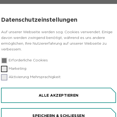
VERANSTALTUNGEN
PRESSE
KARRIERE
Datenschutzeinstellungen
ken
Auf unserer Webseite werden sog. Cookies verwendet. Einige
davon werden zwingend benötigt, während es uns andere
ermöglichen, Ihre Nutzererfahrung auf unserer Webseite zu
verbessern.
Erforderliche Cookies
Marketing
Aktivierung Mehrsprachigkeit
CHTENBERG ENTDECKE
ALLE AKZEPTIEREN
lsenkirchen
t und Natternkopf - viele heimische und gebietsfremde
Wie sie hierher kamen, welche Eigenschaften und Heilkr
SPEICHERN & SCHLIESSEN