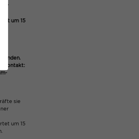
iner
rtet um 15
.
rige
R-
 finden.
sekontakt:
um-
äfte sie
iner
rtet um 15
.