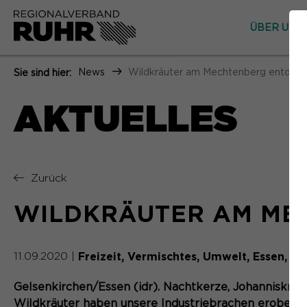
ÜBER UNS
News
Wildkräuter am Mechtenberg entdec
Sie sind hier:
AKTUELLES
Zurück
WILDKRÄUTER AM ME
Freizeit
Vermischtes
Umwelt
Essen
Ge
11.09.2020
|
Gelsenkirchen/Essen (idr). Nachtkerze, Johanniskrau
Wildkräuter haben unsere Industriebrachen erobert. 