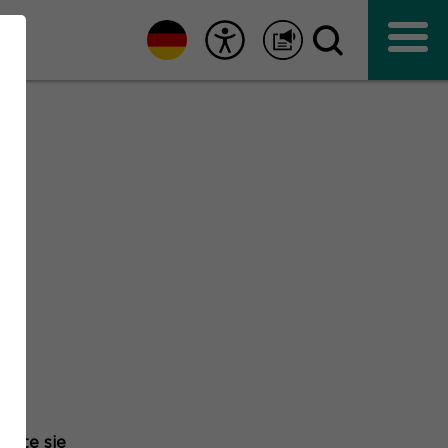
N
äfte sie