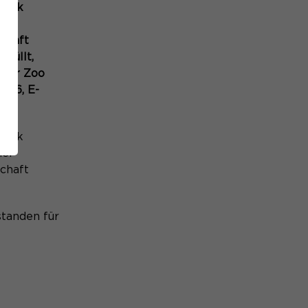
anook
her
schaft
füllt,
rger Zoo
126, E-
anook
her
schaft
standen für