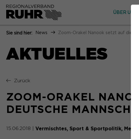
ÜBER UNS
News
Zoom-Orakel Nanook setzt auf die d
Sie sind hier:
AKTUELLES
Zurück
ZOOM-ORAKEL NANOOK
DEUTSCHE MANNSCHA
Vermischtes
Sport & Sportpolitik
Metro
15.06.2018
|