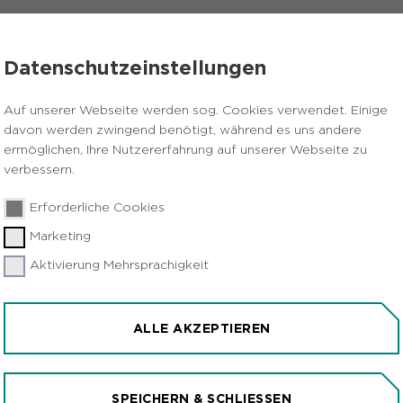
VERANSTALTUNGEN
PRESSE
KARRIERE
Datenschutzeinstellungen
eutsche Mannschaft
Auf unserer Webseite werden sog. Cookies verwendet. Einige
davon werden zwingend benötigt, während es uns andere
ermöglichen, Ihre Nutzererfahrung auf unserer Webseite zu
verbessern.
Erforderliche Cookies
Marketing
Aktivierung Mehrsprachigkeit
 SETZT AUF DIE
FT
ALLE AKZEPTIEREN
pole Ruhr
Gelsenkirchen
SPEICHERN & SCHLIESSEN