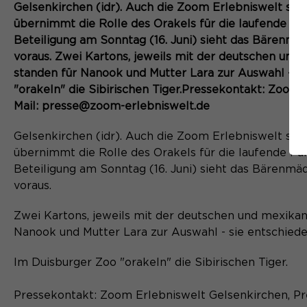
Gelsenkirchen (idr). Auch die Zoom Erlebniswelt set
übernimmt die Rolle des Orakels für die laufende Fuß
Beteiligung am Sonntag (16. Juni) sieht das Bärenmä
voraus. Zwei Kartons, jeweils mit der deutschen und
standen für Nanook und Mutter Lara zur Auswahl - si
"orakeln" die Sibirischen Tiger.Pressekontakt: Zoom 
Mail: presse@zoom-erlebniswelt.de
Gelsenkirchen (idr). Auch die Zoom Erlebniswelt set
übernimmt die Rolle des Orakels für die laufende Fuß
Beteiligung am Sonntag (16. Juni) sieht das Bärenmä
voraus.
Zwei Kartons, jeweils mit der deutschen und mexikan
Nanook und Mutter Lara zur Auswahl - sie entschiede
Im Duisburger Zoo "orakeln" die Sibirischen Tiger.
Pressekontakt: Zoom Erlebniswelt Gelsenkirchen, Pre