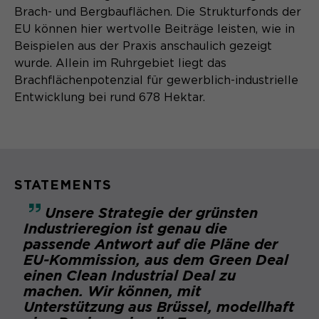
Laufzeit
Schließen des Browsers wieder
Brach- und Bergbauflächen. Die Strukturfonds der
gelöscht.
EU können hier wertvolle Beiträge leisten, wie in
Name
_pk_ref.*
Beispielen aus der Praxis anschaulich gezeigt
PHPs Standard Sitzungs- Identifikation
Zweck
wurde. Allein im Ruhrgebiet liegt das
(Formulare).
Anbieter
Matomo
Brachflächenpotenzial für gewerblich-industrielle
Entwicklung bei rund 678 Hektar.
Laufzeit
6 Monate
Name
be_typo_user
Zweck
Speichert die Herkunft des Besuchers.
Anbieter
TYPO3
STATEMENTS
Laufzeit
Ende der Sitzung
Name
MATOMO_SESSID
Unsere Strategie der grünsten
Dieser Cookie teilt der Webseite mit,
Industrieregion ist genau die
Anbieter
Matomo
ob ein Besucher im Typo3-Backend
passende Antwort auf die Pläne der
Zweck
angemeldet ist und die Rechte besitzt
EU-Kommission, aus dem Green Deal
Laufzeit
Sitzung
diese zu verwalten.
einen Clean Industrial Deal zu
machen. Wir können, mit
Temporäre Session-ID, ohne
Zweck
Unterstützung aus Brüssel, modellhaft
personenbezogene Daten.