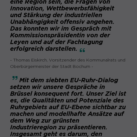
eine Region sein, die Fragen von
Innovation, Wettbewerbsfähigkeit
Name
cookie_optin
und Stärkung der industriellen
Unabhängigkeit offensiv angehen.
Anbieter
Sgalinski
Das konnten wir im Gespräch mit
Kommissionspräsidentin von der
Laufzeit
1 Monat
Leyen und auf der Fachtagung
erfolgreich
darstellen.
Speichert den Zustimmungsstatus des
Zweck
Benutzers für Cookies auf der
- Thomas Eiskirch, Vorsitzender des Kommunalrats und
aktuellen Domäne.
Oberbürgermeister der Stadt Bochum -
Mit dem siebten EU-Ruhr-Dialog
setzen wir unsere Gespräche in
Brüssel konsequent fort. Unser Ziel ist
es, die Qualitäten und Potenziale des
Ruhrgebiets auf EU-Ebene sichtbar zu
machen und modellhafte Ansätze auf
dem Weg zur grünsten
Industrieregion zu präsentieren.
Insgesamt geht es darum, den