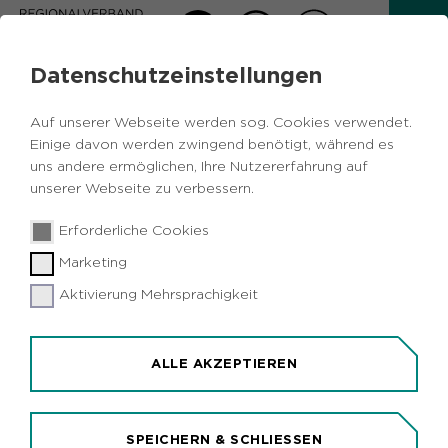
Datenschutzeinstellungen
EU-RUHR-DIALOG 2025
Auf unserer Webseite werden sog. Cookies verwendet.
Oberbürgermeister und Landräte
Einige davon werden zwingend benötigt, während es
fordern in Brüssel bessere
uns andere ermöglichen, Ihre Nutzererfahrung auf
Förderzugänge für ein Europa der
unserer Webseite zu verbessern.
Regionen
Erforderliche Cookies
Marketing
Aktivierung Mehrsprachigkeit
ALLE AKZEPTIEREN
SPEICHERN & SCHLIESSEN