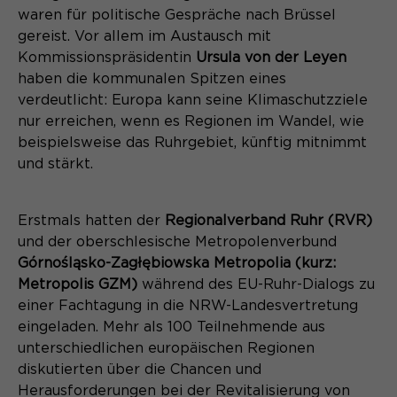
Content Management System dieser
Name
waren für politische Gespräche nach Brüssel
Cookie-Informationen
_pk_id*
Webseite. Diese Basis-Cookies sind
gereist. Vor allem im Austausch mit
unerlässlich, damit Ihr Besuch auf der
Anbieter
Matomo
Kommissionspräsidentin
Ursula von der Leyen
Website angenehm und flüssig wird:
Aktivierung Mehrsprachigkeit
haben die kommunalen Spitzen eines
Sie ermöglichen es der Website, Sie
Laufzeit
Zweck
13 Monate
verdeutlicht: Europa kann seine Klimaschutzziele
Diese Cookies ermöglichen die automatische
zu erkennen und somit Ihre Sitzung
Übersetzung der Website-Inhalte durch GTranslate.
nur erreichen, wenn es Regionen im Wandel, wie
offen zu halten. Es speichert bei
Dient zur anonymen
Zweck
einem Benutzer-Login für einen
beispielsweise das Ruhrgebiet, künftig mitnimmt
Wiedererkennung eines Besuchers.
Name
Cookie-Informationen
googtrans
geschlossenen Bereich die Benutzer-
und stärkt.
ID als verschlüsselten Wert (sog.
Anbieter
GTranslate Inc.
"hash-Wert") zum entsprechenden
Datenbankeintrag des Nutzers.
Erstmals hatten der
Regionalverband Ruhr (RVR)
Laufzeit
1 Jahr
Name
_pk_ses*
und der oberschlesische Metropolenverbund
Górnośląsko-Zagłębiowska Metropolia (kurz:
Speichert die vom Nutzer gewählte
Anbieter
Matomo
Zweck
Metropolis GZM)
während des EU-Ruhr-Dialogs zu
Sprache für die automatische
Name
PHPSESSID
Übersetzung der Website.
einer Fachtagung in die NRW-Landesvertretung
Laufzeit
30 Minuten
eingeladen. Mehr als 100 Teilnehmende aus
Anbieter
Session-Cookies
unterschiedlichen europäischen Regionen
Speichert vorübergehend Daten der
Zweck
aktuellen Sitzung.
diskutierten über die Chancen und
Der Session Cookie wird beim
Herausforderungen bei der Revitalisierung von