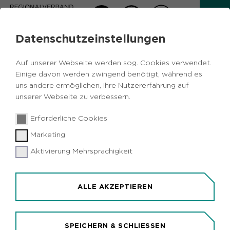
Datenschutzeinstellungen
RVR-NEWSLETTER
Auf unserer Webseite werden sog. Cookies verwendet.
Einige davon werden zwingend benötigt, während es
Zurück
uns andere ermöglichen, Ihre Nutzererfahrung auf
unserer Webseite zu verbessern.
Ausgabe 06/2025
Ausgabe
03.06.2025
|
Erforderliche Cookies
09/2025
Ausgabe 07/2025
Marketing
Die Nacht der Nächte im Ruhrgebiet:
Aktivierung Mehrsprachigkeit
ExtraSchicht
ALLE AKZEPTIEREN
SPEICHERN & SCHLIESSEN