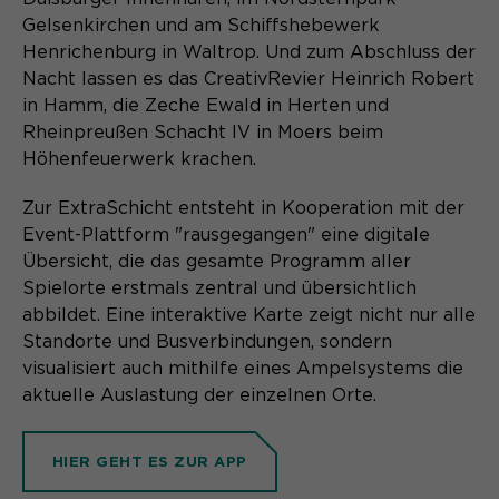
Gelsenkirchen und am Schiffshebewerk
Name
cookie_optin
Henrichenburg in Waltrop. Und zum Abschluss der
Nacht lassen es das CreativRevier Heinrich Robert
Anbieter
Sgalinski
in Hamm, die Zeche Ewald in Herten und
Laufzeit
1 Monat
Rheinpreußen Schacht IV in Moers beim
Höhenfeuerwerk krachen.
Speichert den Zustimmungsstatus des
Zweck
Benutzers für Cookies auf der
Zur ExtraSchicht entsteht in Kooperation mit der
aktuellen Domäne.
Event-Plattform "rausgegangen" eine digitale
Übersicht, die das gesamte Programm aller
Spielorte erstmals zentral und übersichtlich
abbildet. Eine interaktive Karte zeigt nicht nur alle
Standorte und Busverbindungen, sondern
visualisiert auch mithilfe eines Ampelsystems die
aktuelle Auslastung der einzelnen Orte.
HIER GEHT ES ZUR APP