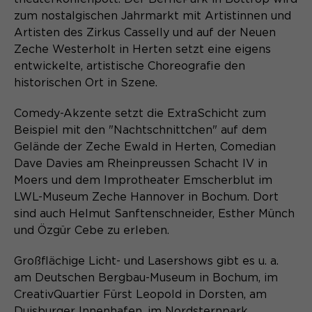
Laufzeit
Schließen des Browsers wieder
zum nostalgischen Jahrmarkt mit Artistinnen und
gelöscht.
Artisten des Zirkus Casselly und auf der Neuen
Name
_pk_ref.*
PHPs Standard Sitzungs- Identifikation
Zeche Westerholt in Herten setzt eine eigens
Zweck
(Formulare).
entwickelte, artistische Choreografie den
Anbieter
Matomo
historischen Ort in Szene.
Laufzeit
6 Monate
Comedy-Akzente setzt die ExtraSchicht zum
Name
be_typo_user
Beispiel mit den "Nachtschnittchen" auf dem
Zweck
Speichert die Herkunft des Besuchers.
Gelände der Zeche Ewald in Herten, Comedian
Anbieter
TYPO3
Dave Davies am Rheinpreussen Schacht IV in
Moers und dem Improtheater Emscherblut im
Laufzeit
Ende der Sitzung
LWL-Museum Zeche Hannover in Bochum. Dort
Name
MATOMO_SESSID
sind auch Helmut Sanftenschneider, Esther Münch
Dieser Cookie teilt der Webseite mit,
Anbieter
und Özgür Cebe zu erleben.
Matomo
ob ein Besucher im Typo3-Backend
Zweck
angemeldet ist und die Rechte besitzt
Laufzeit
Sitzung
Großflächige Licht- und Lasershows gibt es u. a.
diese zu verwalten.
am Deutschen Bergbau-Museum in Bochum, im
Temporäre Session-ID, ohne
CreativQuartier Fürst Leopold in Dorsten, am
Zweck
personenbezogene Daten.
Duisburger Innenhafen, im Nordsternpark