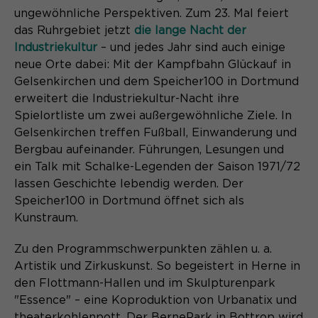
Content Management System dieser
Name
Cookie-Informationen
_pk_id*
ungewöhnliche Perspektiven. Zum 23. Mal feiert
Webseite. Diese Basis-Cookies sind
das Ruhrgebiet jetzt
die lange Nacht der
unerlässlich, damit Ihr Besuch auf der
Anbieter
Matomo
Industriekultur
– und jedes Jahr sind auch einige
Website angenehm und flüssig wird:
Aktivierung Mehrsprachigkeit
neue Orte dabei: Mit der Kampfbahn Glückauf in
Sie ermöglichen es der Website, Sie
Laufzeit
Zweck
13 Monate
Gelsenkirchen und dem Speicher100 in Dortmund
Diese Cookies ermöglichen die automatische
zu erkennen und somit Ihre Sitzung
Übersetzung der Website-Inhalte durch GTranslate.
offen zu halten. Es speichert bei
erweitert die Industriekultur-Nacht ihre
Dient zur anonymen
Zweck
einem Benutzer-Login für einen
Spielortliste um zwei außergewöhnliche Ziele. In
Wiedererkennung eines Besuchers.
Name
Cookie-Informationen
googtrans
geschlossenen Bereich die Benutzer-
Gelsenkirchen treffen Fußball, Einwanderung und
ID als verschlüsselten Wert (sog.
Bergbau aufeinander. Führungen, Lesungen und
Anbieter
GTranslate Inc.
"hash-Wert") zum entsprechenden
ein Talk mit Schalke-Legenden der Saison 1971/72
Datenbankeintrag des Nutzers.
Laufzeit
1 Jahr
lassen Geschichte lebendig werden. Der
Name
_pk_ses*
Speicher100 in Dortmund öffnet sich als
Speichert die vom Nutzer gewählte
Anbieter
Kunstraum.
Matomo
Zweck
Sprache für die automatische
Name
PHPSESSID
Übersetzung der Website.
Laufzeit
30 Minuten
Zu den Programmschwerpunkten zählen u. a.
Artistik und Zirkuskunst. So begeistert in Herne in
Anbieter
Session-Cookies
Speichert vorübergehend Daten der
den Flottmann-Hallen und im Skulpturenpark
Zweck
aktuellen Sitzung.
"Essence" – eine Koproduktion von Urbanatix und
Der Session Cookie wird beim
theaterkohlenpott. Der BernePark in Bottrop wird