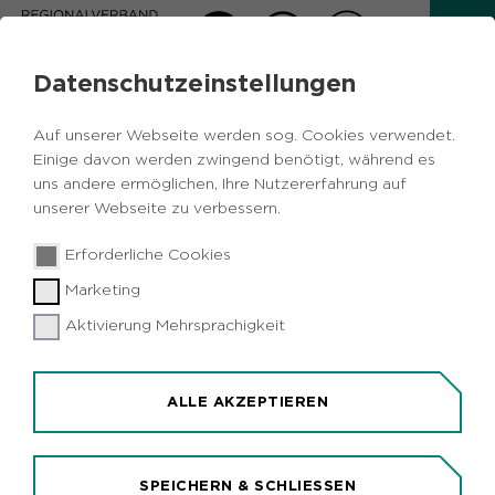
Datenschutzeinstellungen
RVR-NEWSLETTER
Auf unserer Webseite werden sog. Cookies verwendet.
Einige davon werden zwingend benötigt, während es
Zurück
uns andere ermöglichen, Ihre Nutzererfahrung auf
unserer Webseite zu verbessern.
Ausgabe 05/2024
08.05.2024
|
Erforderliche Cookies
Marketing
(Industrie)Kultur: Ruhrtriennale 2024
Aktivierung Mehrsprachigkeit
ALLE AKZEPTIEREN
SPEICHERN & SCHLIESSEN