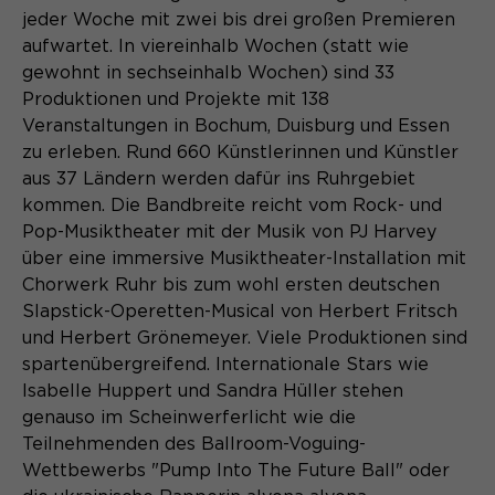
Content Management System dieser
Name
Cookie-Informationen
_pk_id*
jeder Woche mit zwei bis drei großen Premieren
Webseite. Diese Basis-Cookies sind
aufwartet. In viereinhalb Wochen (statt wie
unerlässlich, damit Ihr Besuch auf der
Anbieter
Matomo
gewohnt in sechseinhalb Wochen) sind 33
Website angenehm und flüssig wird:
Aktivierung Mehrsprachigkeit
Produktionen und Projekte mit 138
Sie ermöglichen es der Website, Sie
Laufzeit
Zweck
13 Monate
Veranstaltungen in Bochum, Duisburg und Essen
Diese Cookies ermöglichen die automatische
zu erkennen und somit Ihre Sitzung
Übersetzung der Website-Inhalte durch GTranslate.
offen zu halten. Es speichert bei
zu erleben. Rund 660 Künstlerinnen und Künstler
Dient zur anonymen
Zweck
einem Benutzer-Login für einen
aus 37 Ländern werden dafür ins Ruhrgebiet
Wiedererkennung eines Besuchers.
Name
Cookie-Informationen
googtrans
geschlossenen Bereich die Benutzer-
kommen. Die Bandbreite reicht vom Rock- und
ID als verschlüsselten Wert (sog.
Pop-Musiktheater mit der Musik von PJ Harvey
Anbieter
GTranslate Inc.
"hash-Wert") zum entsprechenden
über eine immersive Musiktheater-Installation mit
Datenbankeintrag des Nutzers.
Laufzeit
1 Jahr
Chorwerk Ruhr bis zum wohl ersten deutschen
Name
_pk_ses*
Slapstick-Operetten-Musical von Herbert Fritsch
Speichert die vom Nutzer gewählte
und Herbert Grönemeyer. Viele Produktionen sind
Anbieter
Matomo
Zweck
Sprache für die automatische
spartenübergreifend. Internationale Stars wie
Name
PHPSESSID
Übersetzung der Website.
Laufzeit
30 Minuten
Isabelle Huppert und Sandra Hüller stehen
genauso im Scheinwerferlicht wie die
Anbieter
Session-Cookies
Speichert vorübergehend Daten der
Teilnehmenden des Ballroom-Voguing-
Zweck
aktuellen Sitzung.
Wettbewerbs "Pump Into The Future Ball" oder
Der Session Cookie wird beim