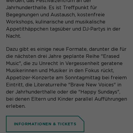
werden, das Festivalzentrum an der
Jahrhunderthalle. Es ist Treffpunkt für
Name
cookie_optin
Begegnungen und Austausch, kostenfreie
Anbieter
Sgalinski
Workshops, kulinarische und musikalische
Appetithäppchen tagsüber und DJ-Partys in der
Laufzeit
1 Monat
Nacht.
Speichert den Zustimmungsstatus des
Dazu gibt es einige neue Formate, darunter die für
Zweck
Benutzers für Cookies auf der
die nächsten drei Jahre geplante Reihe "Erased
aktuellen Domäne.
Music", die zu Unrecht in Vergessenheit geratene
Musikerinnen und Musiker in den Fokus rückt,
Appetizer-Konzerte am Sonntagmittag bei freiem
Eintritt, die Literaturreihe "Brave New Voices" in
der Jahrhunderthalle oder die "Happy Sundays",
bei denen Eltern und Kinder parallel Aufführungen
erleben.
INFORMATIONEN & TICKETS