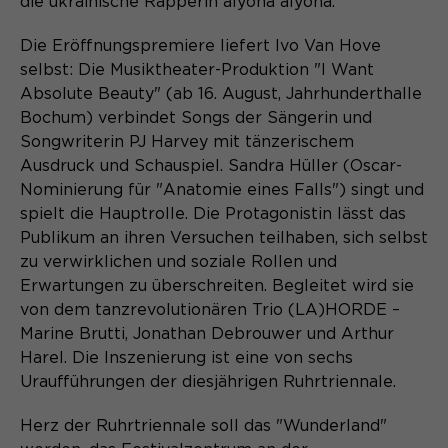
die ukrainische Rapperin alyona alyona.
Laufzeit
Schließen des Browsers wieder
gelöscht.
Die Eröffnungspremiere liefert Ivo Van Hove
Name
_pk_ref.*
PHPs Standard Sitzungs- Identifikation
selbst: Die Musiktheater-Produktion "I Want
Zweck
(Formulare).
Absolute Beauty" (ab 16. August, Jahrhunderthalle
Anbieter
Matomo
Bochum) verbindet Songs der Sängerin und
Songwriterin PJ Harvey mit tänzerischem
Laufzeit
6 Monate
Ausdruck und Schauspiel. Sandra Hüller (Oscar-
Name
be_typo_user
Nominierung für "Anatomie eines Falls") singt und
Zweck
Speichert die Herkunft des Besuchers.
spielt die Hauptrolle. Die Protagonistin lässt das
Anbieter
TYPO3
Publikum an ihren Versuchen teilhaben, sich selbst
zu verwirklichen und soziale Rollen und
Laufzeit
Ende der Sitzung
Erwartungen zu überschreiten. Begleitet wird sie
Name
MATOMO_SESSID
von dem tanzrevolutionären Trio (LA)HORDE –
Dieser Cookie teilt der Webseite mit,
Anbieter
Matomo
Marine Brutti, Jonathan Debrouwer und Arthur
ob ein Besucher im Typo3-Backend
Zweck
Harel. Die Inszenierung ist eine von sechs
angemeldet ist und die Rechte besitzt
Laufzeit
Sitzung
diese zu verwalten.
Uraufführungen der diesjährigen Ruhrtriennale.
Temporäre Session-ID, ohne
Herz der Ruhrtriennale soll das "Wunderland"
Zweck
personenbezogene Daten.