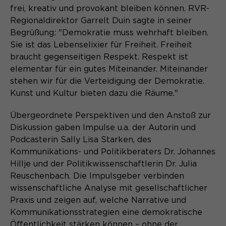
Laufzeit
Schließen des Browsers wieder
frei, kreativ und provokant bleiben können. RVR-
gelöscht.
Regionaldirektor Garrelt Duin sagte in seiner
Name
_pk_ref.*
Begrüßung: "Demokratie muss wehrhaft bleiben.
PHPs Standard Sitzungs- Identifikation
Zweck
Sie ist das Lebenselixier für Freiheit. Freiheit
(Formulare).
Anbieter
Matomo
braucht gegenseitigen Respekt. Respekt ist
elementar für ein gutes Miteinander. Miteinander
Laufzeit
6 Monate
stehen wir für die Verteidigung der Demokratie.
Kunst und Kultur bieten dazu die Räume."
Name
be_typo_user
Zweck
Speichert die Herkunft des Besuchers.
Anbieter
Übergeordnete Perspektiven und den Anstoß zur
TYPO3
Diskussion gaben Impulse u.a. der Autorin und
Laufzeit
Ende der Sitzung
Podcasterin Sally Lisa Starken, des
Name
MATOMO_SESSID
Kommunikations- und Politikberaters Dr. Johannes
Dieser Cookie teilt der Webseite mit,
Hillje und der Politikwissenschaftlerin Dr. Julia
Anbieter
Matomo
ob ein Besucher im Typo3-Backend
Zweck
Reuschenbach. Die Impulsgeber verbinden
angemeldet ist und die Rechte besitzt
wissenschaftliche Analyse mit gesellschaftlicher
Laufzeit
Sitzung
diese zu verwalten.
Praxis und zeigen auf, welche Narrative und
Temporäre Session-ID, ohne
Kommunikationsstrategien eine demokratische
Zweck
personenbezogene Daten.
Öffentlichkeit stärken können – ohne der