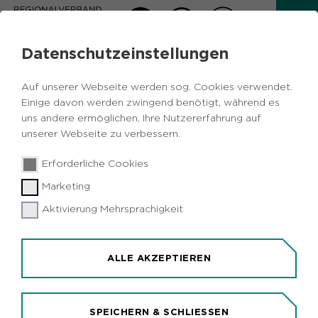
Datenschutzeinstellungen
PRESSEMITTEILUNG
Auf unserer Webseite werden sog. Cookies verwendet.
Zurück
Einige davon werden zwingend benötigt, während es
uns andere ermöglichen, Ihre Nutzererfahrung auf
unserer Webseite zu verbessern.
11.09.2025
|
Kultur
Erforderliche Cookies
13. Kulturkonferenz Ruhr setzt sich für
Marketing
Stärkung der Demokratie ein
Aktivierung Mehrsprachigkeit
ALLE AKZEPTIEREN
SPEICHERN & SCHLIESSEN