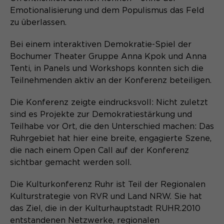
Emotionalisierung und dem Populismus das Feld
Name
cookie_optin
zu überlassen.
Anbieter
Sgalinski
Bei einem interaktiven Demokratie-Spiel der
Bochumer Theater Gruppe Anna Kpok und Anna
Laufzeit
1 Monat
Tenti, in Panels und Workshops konnten sich die
Speichert den Zustimmungsstatus des
Teilnehmenden aktiv an der Konferenz beteiligen.
Zweck
Benutzers für Cookies auf der
aktuellen Domäne.
Die Konferenz zeigte eindrucksvoll: Nicht zuletzt
sind es Projekte zur Demokratiestärkung und
Teilhabe vor Ort, die den Unterschied machen: Das
Ruhrgebiet hat hier eine breite, engagierte Szene,
die nach einem Open Call auf der Konferenz
sichtbar gemacht werden soll.
Die Kulturkonferenz Ruhr ist Teil der Regionalen
Kulturstrategie von RVR und Land NRW. Sie hat
das Ziel, die in der Kulturhauptstadt RUHR.2010
entstandenen Netzwerke, regionalen