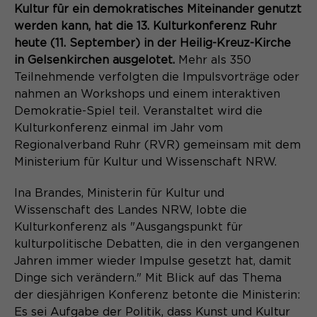
Content Management System dieser
Kultur für ein demokratisches Miteinander genutzt
Name
Cookie-Informationen
_pk_id*
Webseite. Diese Basis-Cookies sind
werden kann, hat die 13. Kulturkonferenz Ruhr
unerlässlich, damit Ihr Besuch auf der
Anbieter
Matomo
heute (11. September) in der Heilig-Kreuz-Kirche
Website angenehm und flüssig wird:
Aktivierung Mehrsprachigkeit
in Gelsenkirchen ausgelotet.
Mehr als 350
Sie ermöglichen es der Website, Sie
Laufzeit
Zweck
13 Monate
Teilnehmende verfolgten die Impulsvorträge oder
Diese Cookies ermöglichen die automatische
zu erkennen und somit Ihre Sitzung
Übersetzung der Website-Inhalte durch GTranslate.
nahmen an Workshops und einem interaktiven
offen zu halten. Es speichert bei
Dient zur anonymen
Zweck
Demokratie-Spiel teil. Veranstaltet wird die
einem Benutzer-Login für einen
Wiedererkennung eines Besuchers.
Name
Cookie-Informationen
googtrans
Kulturkonferenz einmal im Jahr vom
geschlossenen Bereich die Benutzer-
ID als verschlüsselten Wert (sog.
Regionalverband Ruhr (RVR) gemeinsam mit dem
Anbieter
GTranslate Inc.
"hash-Wert") zum entsprechenden
Ministerium für Kultur und Wissenschaft NRW.
Datenbankeintrag des Nutzers.
Laufzeit
1 Jahr
Name
_pk_ses*
Ina Brandes, Ministerin für Kultur und
Wissenschaft des Landes NRW, lobte die
Speichert die vom Nutzer gewählte
Anbieter
Matomo
Zweck
Kulturkonferenz als "Ausgangspunkt für
Sprache für die automatische
Name
PHPSESSID
Übersetzung der Website.
kulturpolitische Debatten, die in den vergangenen
Laufzeit
30 Minuten
Jahren immer wieder Impulse gesetzt hat, damit
Anbieter
Session-Cookies
Dinge sich verändern." Mit Blick auf das Thema
Speichert vorübergehend Daten der
Zweck
aktuellen Sitzung.
der diesjährigen Konferenz betonte die Ministerin:
Der Session Cookie wird beim
Es sei Aufgabe der Politik, dass Kunst und Kultur