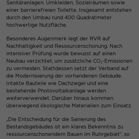
Sanitäranlagen, Umkleiden, Sozialräumen sowie
Name
cookie_optin
einer barrierefreien Toilette. Insgesamt entstehen
durch den Umbau rund 400 Quadratmeter
Anbieter
Sgalinski
hochwertige Nutzfläche.
Laufzeit
1 Monat
Besonderes Augenmerk legt der RVR auf
Nachhaltigkeit und Ressourcenschonung. Nach
Speichert den Zustimmungsstatus des
intensiver Prüfung wurde bewusst auf einen
Zweck
Benutzers für Cookies auf der
Neubau verzichtet, um zusätzliche CO₂-Emissionen
aktuellen Domäne.
zu vermeiden. Stattdessen setzt der Verband auf
die Modernisierung der vorhandenen Gebäude.
Intakte Bauteile wie Dachziegel und eine
bestehende Photovoltaikanlage werden
weiterverwendet. Darüber hinaus kommen
überwiegend ökologische Materialien zum Einsatz.
„Die Entscheidung für die Sanierung des
Bestandsgebäudes ist ein klares Bekenntnis zu
ressourcenschonendem Bauen im Ruhrgebiet“, so