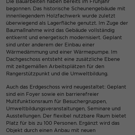
Laufzeit
Schließen des Browsers wieder
Die Bauarbeiten haben bereits im Frühjahr
gelöscht.
begonnen. Das historische Scheunengebäude mit
innenliegendem Holzfachwerk wurde zuletzt
Name
_pk_ref.*
PHPs Standard Sitzungs- Identifikation
überwiegend als Lagerfläche genutzt. Im Zuge der
Zweck
(Formulare).
Baumaßnahme wird das Gebäude vollständig
Anbieter
Matomo
entkernt und energetisch modernisiert. Geplant
Laufzeit
sind unter anderem der Einbau einer
6 Monate
Wärmedämmung und einer Wärmepumpe. Im
Name
be_typo_user
Zweck
Speichert die Herkunft des Besuchers.
Dachgeschoss entsteht eine zusätzliche Ebene
mit zeitgemäßen Arbeitsplätzen für den
Anbieter
TYPO3
Rangerstützpunkt und die Umweltbildung.
Laufzeit
Ende der Sitzung
Name
MATOMO_SESSID
Auch das Erdgeschoss wird neugestaltet: Geplant
sind ein Foyer sowie ein barrierefreier
Dieser Cookie teilt der Webseite mit,
Anbieter
Matomo
Multifunktionsraum für Besuchergruppen,
ob ein Besucher im Typo3-Backend
Zweck
angemeldet ist und die Rechte besitzt
Umweltbildungsveranstaltungen, Seminare und
Laufzeit
Sitzung
diese zu verwalten.
Ausstellungen. Der flexibel nutzbare Raum bietet
Platz für bis zu 100 Personen. Ergänzt wird das
Temporäre Session-ID, ohne
Zweck
Objekt durch einen Anbau mit neuen
personenbezogene Daten.