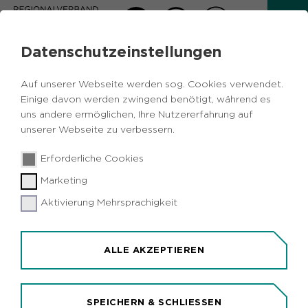
Datenschutzeinstellungen
PRESSEMITTEILUNG
Auf unserer Webseite werden sog. Cookies verwendet.
Zurück
Einige davon werden zwingend benötigt, während es
uns andere ermöglichen, Ihre Nutzererfahrung auf
unserer Webseite zu verbessern.
21.05.2026
|
Ökologie und Umwelt
Erforderliche Cookies
NACHHALTIG UND
Marketing
RESSOURCENSCHONEND
Hof Punsmann wird moderner
Aktivierung Mehrsprachigkeit
Rangerstützpunkt und Standort für
Umweltbildung
ALLE AKZEPTIEREN
SPEICHERN & SCHLIESSEN