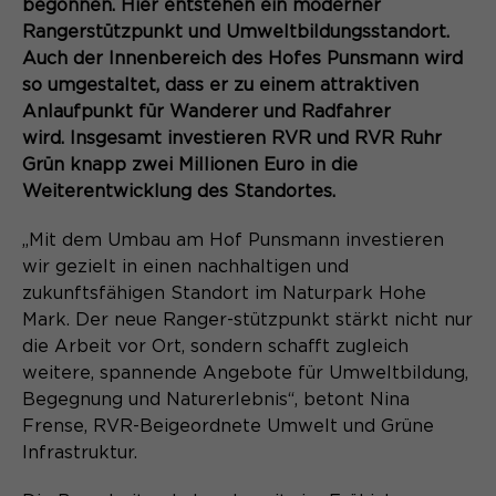
begonnen. Hier entstehen ein moderner
Content Management System dieser
Name
Cookie-Informationen
_pk_id*
Webseite. Diese Basis-Cookies sind
Rangerstützpunkt und Umweltbildungsstandort.
unerlässlich, damit Ihr Besuch auf der
Auch der Innenbereich des Hofes Punsmann wird
Anbieter
Matomo
Website angenehm und flüssig wird:
so umgestaltet, dass er zu einem attraktiven
Aktivierung Mehrsprachigkeit
Sie ermöglichen es der Website, Sie
Anlaufpunkt für Wanderer und Radfahrer
Laufzeit
Zweck
13 Monate
Diese Cookies ermöglichen die automatische
zu erkennen und somit Ihre Sitzung
wird. Insgesamt investieren RVR und RVR Ruhr
Übersetzung der Website-Inhalte durch GTranslate.
offen zu halten. Es speichert bei
Dient zur anonymen
Grün knapp zwei Millionen Euro in die
Zweck
einem Benutzer-Login für einen
Wiedererkennung eines Besuchers.
Name
Cookie-Informationen
googtrans
Weiterentwicklung des Standortes.
geschlossenen Bereich die Benutzer-
ID als verschlüsselten Wert (sog.
Anbieter
GTranslate Inc.
„Mit dem Umbau am Hof Punsmann investieren
"hash-Wert") zum entsprechenden
wir gezielt in einen nachhaltigen und
Datenbankeintrag des Nutzers.
Laufzeit
1 Jahr
Name
_pk_ses*
zukunftsfähigen Standort im Naturpark Hohe
Mark. Der neue Ranger-stützpunkt stärkt nicht nur
Speichert die vom Nutzer gewählte
Anbieter
Matomo
die Arbeit vor Ort, sondern schafft zugleich
Zweck
Sprache für die automatische
weitere, spannende Angebote für Umweltbildung,
Name
PHPSESSID
Übersetzung der Website.
Laufzeit
30 Minuten
Begegnung und Naturerlebnis“, betont Nina
Frense, RVR-Beigeordnete Umwelt und Grüne
Anbieter
Session-Cookies
Speichert vorübergehend Daten der
Zweck
Infrastruktur.
aktuellen Sitzung.
Der Session Cookie wird beim