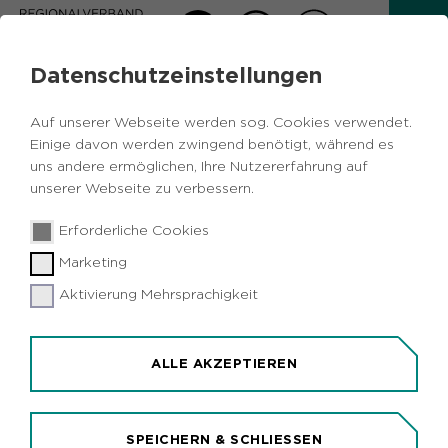
Datenschutzeinstellungen
PRESSEMITTEILUNG
Auf unserer Webseite werden sog. Cookies verwendet.
Zurück
Einige davon werden zwingend benötigt, während es
uns andere ermöglichen, Ihre Nutzererfahrung auf
unserer Webseite zu verbessern.
20.11.2025
|
Politik
Erforderliche Cookies
Kommunalrat im Regionalverband Ruhr
Marketing
wählt Sören Link zum Vorsitzenden /
Thomas Kufen bleibt Stellvertreter
Aktivierung Mehrsprachigkeit
ALLE AKZEPTIEREN
SPEICHERN & SCHLIESSEN