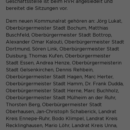
Geschäftsstelle ist beim RVR angesiedelt und
Name
cookie_optin
bereitet die Sitzungen vor.
Anbieter
Sgalinski
Dem neuen Kommunalrat gehören an: Jörg Lukat,
Oberbürgermeister Stadt Bochum, Matthias
Laufzeit
1 Monat
Buschfeld, Oberbürgermeister Stadt Bottrop,
Alexander Omar Kalouti, Oberbürgermeister Stadt
Speichert den Zustimmungsstatus des
Dortmund, Sören Link, Oberbürgermeister Stadt
Zweck
Benutzers für Cookies auf der
Duisburg, Thomas Kufen, Oberbürgermeister
aktuellen Domäne.
Stadt Essen, Andrea Henze, Oberbürgermeisterin
Stadt Gelsenkirchen, Dennis Rehbein,
Oberbürgermeister Stadt Hagen, Marc Herter,
Oberbürgermeister Stadt Hamm, Dr. Frank Dudda,
Oberbürgermeister Stadt Herne, Marc Buchholz,
Oberbürgermeister Stadt Mülheim an der Ruhr,
Thorsten Berg, Oberbürgermeister Stadt
Oberhausen, Jan-Christoph Schaberick, Landrat
Kreis Ennepe-Ruhr, Bodo Klimpel, Landrat Kreis
Recklinghausen, Mario Löhr, Landrat Kreis Unna,