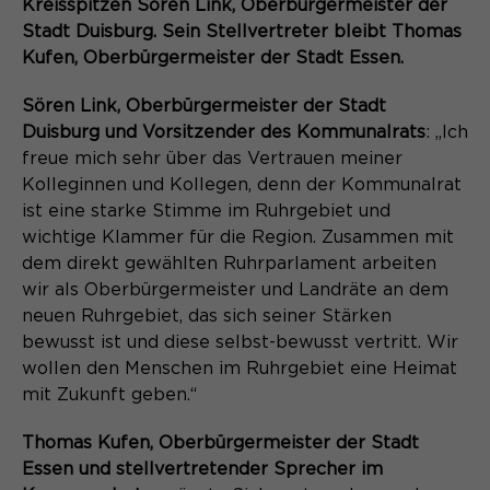
Content Management System dieser
Kreisspitzen Sören Link, Oberbürgermeister der
Name
Cookie-Informationen
_pk_id*
Webseite. Diese Basis-Cookies sind
Stadt Duisburg. Sein Stellvertreter bleibt Thomas
unerlässlich, damit Ihr Besuch auf der
Kufen, Oberbürgermeister der Stadt Essen.
Anbieter
Matomo
Website angenehm und flüssig wird:
Aktivierung Mehrsprachigkeit
Sie ermöglichen es der Website, Sie
Sören Link, Oberbürgermeister der Stadt
Laufzeit
Zweck
13 Monate
Diese Cookies ermöglichen die automatische
zu erkennen und somit Ihre Sitzung
Duisburg und Vorsitzender des Kommunalrats
: „Ich
Übersetzung der Website-Inhalte durch GTranslate.
offen zu halten. Es speichert bei
freue mich sehr über das Vertrauen meiner
Dient zur anonymen
Zweck
einem Benutzer-Login für einen
Wiedererkennung eines Besuchers.
Name
Kolleginnen und Kollegen, denn der Kommunalrat
Cookie-Informationen
googtrans
geschlossenen Bereich die Benutzer-
ist eine starke Stimme im Ruhrgebiet und
ID als verschlüsselten Wert (sog.
Anbieter
GTranslate Inc.
wichtige Klammer für die Region. Zusammen mit
"hash-Wert") zum entsprechenden
dem direkt gewählten Ruhrparlament arbeiten
Datenbankeintrag des Nutzers.
Laufzeit
1 Jahr
Name
_pk_ses*
wir als Oberbürgermeister und Landräte an dem
neuen Ruhrgebiet, das sich seiner Stärken
Speichert die vom Nutzer gewählte
Anbieter
Matomo
bewusst ist und diese selbst-bewusst vertritt. Wir
Zweck
Sprache für die automatische
wollen den Menschen im Ruhrgebiet eine Heimat
Name
PHPSESSID
Übersetzung der Website.
Laufzeit
30 Minuten
mit Zukunft geben.“
Anbieter
Session-Cookies
Speichert vorübergehend Daten der
Zweck
Thomas Kufen, Oberbürgermeister der Stadt
aktuellen Sitzung.
Der Session Cookie wird beim
Essen und stellvertretender Sprecher im