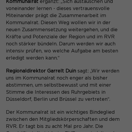
Laufzeit
Schließen des Browsers wieder
Kommunalrat
ergänzt: „Sich austauschen und
gelöscht.
voneinander lernen - dieses vertrauensvolle
Miteinander prägt die Zusammenarbeit im
Name
_pk_ref.*
PHPs Standard Sitzungs- Identifikation
Kommunalrat. Diesen Weg wollen wir in der
Zweck
(Formulare).
neuen Zusammensetzung weitergehen, und die
Anbieter
Matomo
Kräfte und Potenziale der Region und im RVR
Laufzeit
6 Monate
noch stärker bündeln. Darum werden wir auch
intensiv prüfen, wo welche Aufgabe am besten
Name
be_typo_user
Zweck
Speichert die Herkunft des Besuchers.
erledigt werden kann.“
Anbieter
TYPO3
Regionaldirektor Garrelt Duin
sagt: „Wir werden
uns im Kommunalrat noch enger als bisher
Laufzeit
Ende der Sitzung
Name
MATOMO_SESSID
abstimmen, um selbstbewusst und mit einer
Stimme die Interessen des Ruhrgebiets in
Dieser Cookie teilt der Webseite mit,
Anbieter
Matomo
ob ein Besucher im Typo3-Backend
Düsseldorf, Berlin und Brüssel zu vertreten“.
Zweck
angemeldet ist und die Rechte besitzt
Laufzeit
Sitzung
diese zu verwalten.
Der Kommunalrat ist ein wichtiges Bindeglied
zwischen den Mitgliedskörperschaften und dem
Temporäre Session-ID, ohne
Zweck
RVR. Er tagt bis zu acht Mal pro Jahr. Die
personenbezogene Daten.