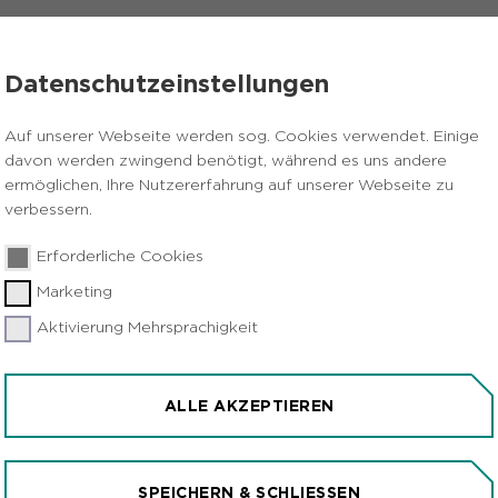
VERANSTALTUNGEN
PRESSE
KARRIERE
Datenschutzeinstellungen
unterstützt innovatives Ausstellungs- und Umweltbildungsproje
Auf unserer Webseite werden sog. Cookies verwendet. Einige
davon werden zwingend benötigt, während es uns andere
ermöglichen, Ihre Nutzererfahrung auf unserer Webseite zu
LUNG
verbessern.
Erforderliche Cookies
Marketing
Aktivierung Mehrsprachigkeit
R INSEL IN XANTEN:
 unterstützt innovative
ALLE AKZEPTIEREN
eltbildungsprojekt des 
SPEICHERN & SCHLIESSEN