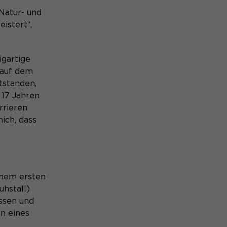
 Natur- und
istert“,
igartige
 auf dem
tstanden,
 17 Jahren
rrieren
ich, dass
inem ersten
uhstall)
issen und
n eines