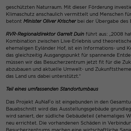
geschützten Naturraum. Mit dieser Förderung investie
Klimaschutz anschaulich vermittelt und Menschen für
betont
Minister Oliver Krischer
bei der Übergabe des 
RVR-Regionaldirektor Garrelt Duin
führt aus:
„2008 hat
Kombination zwischen Live-Erlebnis und theoretisch
ehemaligen Eyländer Hof, ist ein Informations- und
das gleichzeitig Ausgangspunkt für spannende Entde
müssen wir das Besucherzentrum jetzt fit für die Z
abzubauen und aktuelle Umwelt- und Zukunftsthemen v
das Land uns dabei unterstützt.“
Teil eines umfassenden Standortumbaus
Das Projekt AuNaFo ist eingebunden in den Gesamtum
Bauabschnitt wird das Ausstellungsgebäude grundleg
wird saniert, der südliche Gebäudeteil (ehemaliges 
neu errichtet. Die vorhandenen Schäden in Verbind
Besucherzentrums machen eine wirtschaftliche Sani