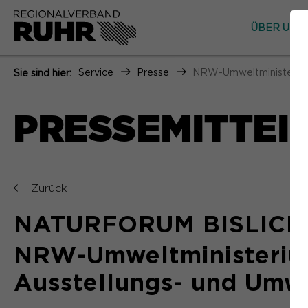
ÜBER UNS
Service
Presse
NRW-Umweltministerium 
Sie sind hier:
PRESSEMITTEI
Zurück
NATURFORUM BISLICHE
NRW-Umweltministerium
Ausstellungs- und Umw