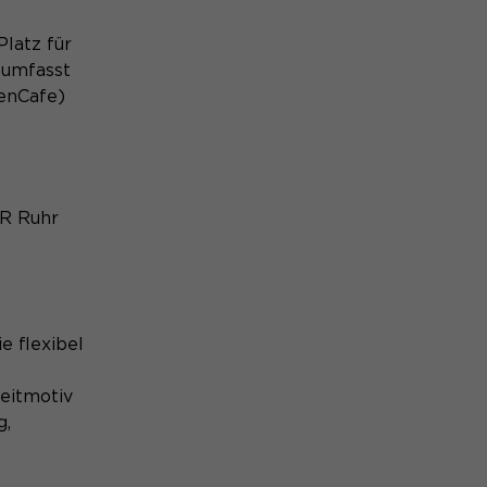
latz für
 umfasst
uenCafe)
VR Ruhr
e flexibel
Leitmotiv
g,