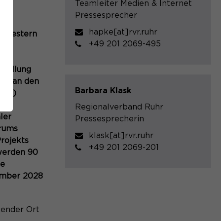
Teamleiter Medien & Internet
Pressesprecher
hapke[at]rvr.ruhr
t gestern
+49 201 2069-495
stellung
o)“ an den
Barbara Klask
RVR)
dem
Regionalverband Ruhr
ler
Pressesprecherin
orums
klask[at]rvr.ruhr
Projekts
+49 201 2069-201
 werden 90
ie
ember 2028
gender Ort