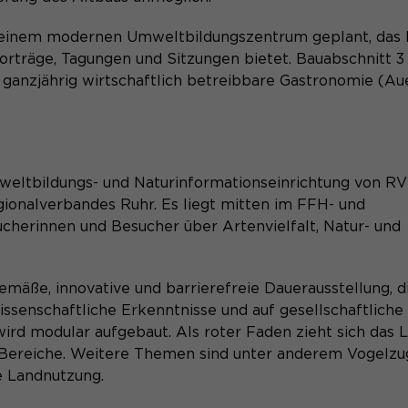
Name
_pk_ref.*
u einem modernen Umweltbildungszentrum geplant, das P
Vorträge, Tagungen und Sitzungen bietet. Bauabschnitt 3
Anbieter
Matomo
ganzjährig wirtschaftlich betreibbare Gastronomie (A
Name
be_typo_user
Laufzeit
6 Monate
Anbieter
TYPO3
Zweck
Speichert die Herkunft des Besuchers.
Laufzeit
Ende der Sitzung
mweltbildungs- und Naturinformationseinrichtung von R
Dieser Cookie teilt der Webseite mit, ob ein
gionalverbandes Ruhr. Es liegt mitten im FFH- und
Zweck
Besucher im Typo3-Backend angemeldet ist
ucherinnen und Besucher über Artenvielfalt, Natur- und
Name
MATOMO_SESSID
und die Rechte besitzt diese zu verwalten.
Anbieter
Matomo
äße, innovative und barrierefreie Dauerausstellung, di
ssenschaftliche Erkenntnisse und auf gesellschaftliche
Laufzeit
Sitzung
Name
cookie_optin
ird modular aufgebaut. Als roter Faden zieht sich das 
Temporäre Session-ID, ohne
 Bereiche. Weitere Themen sind unter anderem Vogelzu
Zweck
Anbieter
Sgalinski
personenbezogene Daten.
e Landnutzung.
Laufzeit
1 Monat