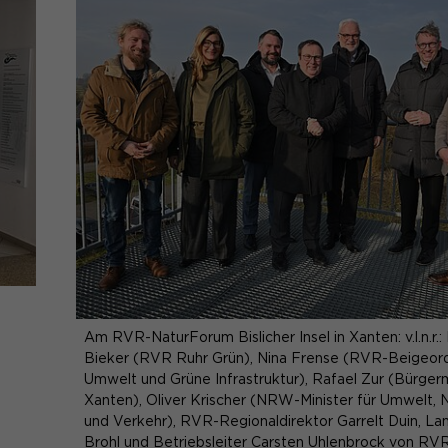
Am RVR-NaturForum Bislicher Insel in Xanten: v.l.n.r.: 
Bieker (RVR Ruhr Grün), Nina Frense (RVR-Beigeord
Umwelt und Grüne Infrastruktur), Rafael Zur (Bürger
Xanten), Oliver Krischer (NRW-Minister für Umwelt, 
und Verkehr), RVR-Regionaldirektor Garrelt Duin, La
Brohl und Betriebsleiter Carsten Uhlenbrock von RVR