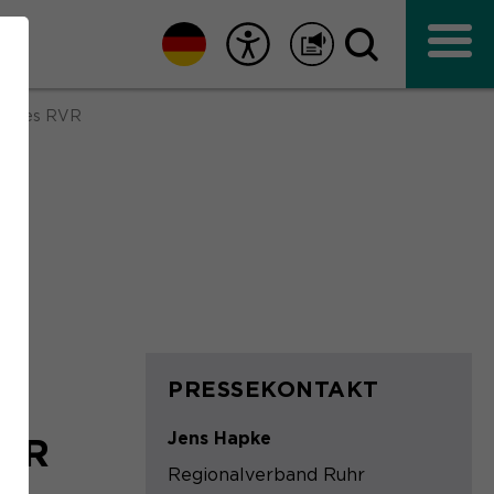
kt des RVR
PRESSEKONTAKT
s
Jens Hapke
RVR
Regionalverband Ruhr