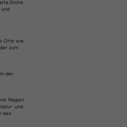
harta Grüne
- und
es Orte wie
 der zum
,
um der
rer Region.
Natur- und
n den