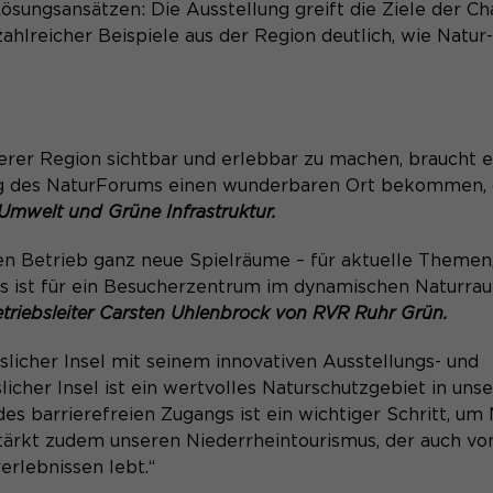
ösungsansätzen: Die Ausstellung greift die Ziele der C
hlreicher Beispiele aus der Region deutlich, wie Natur
Speichert den Zustimmungsstatus des
Zweck
Benutzers für Cookies auf der aktuellen
Domäne.
nserer Region sichtbar und erlebbar zu machen, braucht 
ung des NaturForums einen wunderbaren Ort bekommen,
 Umwelt und Grüne Infrastruktur.
en Betrieb ganz neue Spielräume – für aktuelle Themen
s ist für ein Besucherzentrum im dynamischen Naturra
triebsleiter Carsten Uhlenbrock von RVR Ruhr Grün.
slicher Insel mit seinem innovativen Ausstellungs- und
icher Insel ist ein wertvolles Naturschutzgebiet in unse
s barrierefreien Zugangs ist ein wichtiger Schritt, um 
tärkt zudem unseren Niederrheintourismus, der auch vo
erlebnissen lebt.“