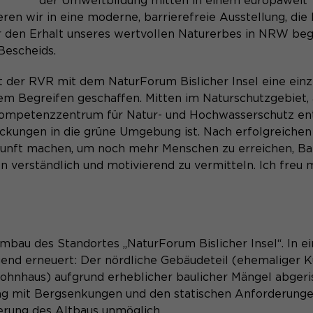
der Umweltbildung mitten in einem europaweit
Besuch auf der Website angenehm und
ren wir in eine moderne, barrierefreie Ausstellung, die
Anbieter
Matomo
flüssig wird: Sie ermöglichen es der Website,
 den Erhalt unseres wertvollen Naturerbes in NRW bege
Aktivierung Mehrsprachigkeit
Zweck
Sie zu erkennen und somit Ihre Sitzung offen
Laufzeit
Bescheids.
13 Monate
Diese Cookies ermöglichen die automatische Übersetzung
zu halten. Es speichert bei einem Benutzer-
der Website-Inhalte durch GTranslate.
Login für einen geschlossenen Bereich die
Dient zur anonymen Wiedererkennung eines
 der RVR mit dem NaturForum Bislicher Insel eine einz
Zweck
Benutzer-ID als verschlüsselten Wert (sog.
Besuchers.
Name
Cookie-Informationen
googtrans
em Begreifen geschaffen. Mitten im Naturschutzgebiet,
"hash-Wert") zum entsprechenden
 Kompetenzzentrum für Natur- und Hochwasserschutz en
Datenbankeintrag des Nutzers.
Anbieter
GTranslate Inc.
ckungen in die grüne Umgebung ist. Nach erfolgreichen
ukunft machen, um noch mehr Menschen zu erreichen, Ba
Laufzeit
1 Jahr
Name
_pk_ses*
erständlich und motivierend zu vermitteln. Ich freu m
Name
PHPSESSID
Speichert die vom Nutzer gewählte Sprache
Anbieter
Matomo
Zweck
für die automatische Übersetzung der
Anbieter
Session-Cookies
Website.
Laufzeit
30 Minuten
bau des Standortes „NaturForum Bislicher Insel“. In e
Der Session Cookie wird beim Schließen des
Speichert vorübergehend Daten der aktuellen
Laufzeit
end erneuert: Der nördliche Gebäudeteil (ehemaliger K
Zweck
Browsers wieder gelöscht.
Sitzung.
Wohnhaus) aufgrund erheblicher baulicher Mängel abger
PHPs Standard Sitzungs- Identifikation
ung mit Bergsenkungen und den statischen Anforderunge
Zweck
(Formulare).
erung des Altbaus unmöglich.