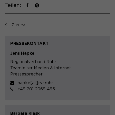
Teilen:
Name
cookie_optin
Anbieter
Sgalinski
Zurück
Laufzeit
1 Monat
Speichert den Zustimmungsstatus des
PRESSEKONTAKT
Zweck
Benutzers für Cookies auf der
aktuellen Domäne.
Jens Hapke
Regionalverband Ruhr
Teamleiter Medien & Internet
Pressesprecher
hapke[at]rvr.ruhr
+49 201 2069-495
Barbara Klask