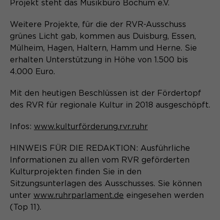
Laufzeit
Schließen des Browsers wieder
Projekt steht das Musikbüro Bochum e.V.
gelöscht.
Weitere Projekte, für die der RVR-Ausschuss
Name
_pk_ref.*
PHPs Standard Sitzungs- Identifikation
grünes Licht gab, kommen aus Duisburg, Essen,
Zweck
(Formulare).
Mülheim, Hagen, Haltern, Hamm und Herne. Sie
Anbieter
Matomo
erhalten Unterstützung in Höhe von 1.500 bis
4.000 Euro.
Laufzeit
6 Monate
Name
be_typo_user
Mit den heutigen Beschlüssen ist der Fördertopf
Zweck
Speichert die Herkunft des Besuchers.
des RVR für regionale Kultur in 2018 ausgeschöpft.
Anbieter
TYPO3
Infos:
www.kulturförderung.rvr.ruhr
Laufzeit
Ende der Sitzung
Name
MATOMO_SESSID
HINWEIS FÜR DIE REDAKTION: Ausführliche
Dieser Cookie teilt der Webseite mit,
Informationen zu allen vom RVR geförderten
Anbieter
Matomo
ob ein Besucher im Typo3-Backend
Zweck
Kulturprojekten finden Sie in den
angemeldet ist und die Rechte besitzt
Laufzeit
Sitzung
Sitzungsunterlagen des Ausschusses. Sie können
diese zu verwalten.
unter
www.ruhrparlament.de
eingesehen werden
Temporäre Session-ID, ohne
(Top 11).
Zweck
personenbezogene Daten.