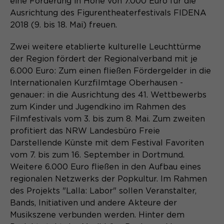
eine Förderung in Höhe von 7.000 Euro für die
Content Management System dieser
Name
Cookie-Informationen
_pk_id*
Ausrichtung des Figurentheaterfestivals FIDENA
Webseite. Diese Basis-Cookies sind
unerlässlich, damit Ihr Besuch auf der
2018 (9. bis 18. Mai) freuen.
Anbieter
Matomo
Website angenehm und flüssig wird:
Aktivierung Mehrsprachigkeit
Sie ermöglichen es der Website, Sie
Zwei weitere etablierte kulturelle Leuchttürme
Laufzeit
Zweck
13 Monate
Diese Cookies ermöglichen die automatische
zu erkennen und somit Ihre Sitzung
der Region fördert der Regionalverband mit je
Übersetzung der Website-Inhalte durch GTranslate.
offen zu halten. Es speichert bei
6.000 Euro: Zum einen fließen Fördergelder in die
Dient zur anonymen
Zweck
einem Benutzer-Login für einen
Internationalen Kurzfilmtage Oberhausen -
Wiedererkennung eines Besuchers.
Name
Cookie-Informationen
googtrans
geschlossenen Bereich die Benutzer-
genauer: in die Ausrichtung des 41. Wettbewerbs
ID als verschlüsselten Wert (sog.
Anbieter
GTranslate Inc.
zum Kinder und Jugendkino im Rahmen des
"hash-Wert") zum entsprechenden
Filmfestivals vom 3. bis zum 8. Mai. Zum zweiten
Datenbankeintrag des Nutzers.
Laufzeit
1 Jahr
profitiert das NRW Landesbüro Freie
Name
_pk_ses*
Darstellende Künste mit dem Festival Favoriten
Speichert die vom Nutzer gewählte
Anbieter
Matomo
vom 7. bis zum 16. September in Dortmund.
Zweck
Sprache für die automatische
Weitere 6.000 Euro fließen in den Aufbau eines
Name
PHPSESSID
Übersetzung der Website.
Laufzeit
30 Minuten
regionalen Netzwerks der Popkultur. Im Rahmen
des Projekts "Lalla: Labor" sollen Veranstalter,
Anbieter
Session-Cookies
Speichert vorübergehend Daten der
Zweck
Bands, Initiativen und andere Akteure der
aktuellen Sitzung.
Der Session Cookie wird beim
Musikszene verbunden werden. Hinter dem