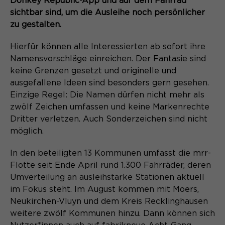
Donkey Republic-App und auf dem Fahrrad
Content Management System dieser
Name
Cookie-Informationen
_pk_id*
sichtbar sind, um die Ausleihe noch persönlicher
Webseite. Diese Basis-Cookies sind
zu gestalten.
unerlässlich, damit Ihr Besuch auf der
Anbieter
Matomo
Website angenehm und flüssig wird:
Aktivierung Mehrsprachigkeit
Hierfür können alle Interessierten ab sofort ihre
Sie ermöglichen es der Website, Sie
Laufzeit
Zweck
13 Monate
Diese Cookies ermöglichen die automatische
zu erkennen und somit Ihre Sitzung
Namensvorschläge einreichen. Der Fantasie sind
Übersetzung der Website-Inhalte durch GTranslate.
offen zu halten. Es speichert bei
keine Grenzen gesetzt und originelle und
Dient zur anonymen
Zweck
einem Benutzer-Login für einen
ausgefallene Ideen sind besonders gern gesehen.
Wiedererkennung eines Besuchers.
Name
Cookie-Informationen
googtrans
geschlossenen Bereich die Benutzer-
Einzige Regel: Die Namen dürfen nicht mehr als
ID als verschlüsselten Wert (sog.
Anbieter
zwölf Zeichen umfassen und keine Markenrechte
GTranslate Inc.
"hash-Wert") zum entsprechenden
Dritter verletzen. Auch Sonderzeichen sind nicht
Datenbankeintrag des Nutzers.
Laufzeit
1 Jahr
möglich.
Name
_pk_ses*
Speichert die vom Nutzer gewählte
In den beteiligten 13 Kommunen umfasst die mrr-
Anbieter
Matomo
Zweck
Sprache für die automatische
Flotte seit Ende April rund 1.300 Fahrräder, deren
Name
PHPSESSID
Übersetzung der Website.
Laufzeit
30 Minuten
Umverteilung an ausleihstarke Stationen aktuell
im Fokus steht. Im August kommen mit Moers,
Anbieter
Session-Cookies
Speichert vorübergehend Daten der
Neukirchen-Vluyn und dem Kreis Recklinghausen
Zweck
aktuellen Sitzung.
weitere zwölf Kommunen hinzu. Dann können sich
Der Session Cookie wird beim