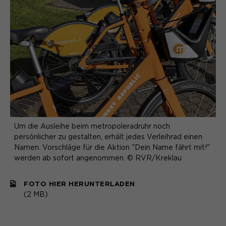
Name
cookie_optin
Anbieter
Sgalinski
Laufzeit
1 Monat
Speichert den Zustimmungsstatus des
Zweck
Benutzers für Cookies auf der
aktuellen Domäne.
Um die Ausleihe beim metropoleradruhr noch
persönlicher zu gestalten, erhält jedes Verleihrad einen
Namen. Vorschläge für die Aktion "Dein Name fährt mit!"
werden ab sofort angenommen. © RVR/Kreklau
FOTO HIER HERUNTERLADEN
(2 MB)