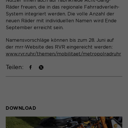
Nutzer*innen auch auf fabrikneue Acht-Gang-
Laufzeit
Schließen des Browsers wieder
Räder freuen, die in das regionale Fahrradverleih-
gelöscht.
System integriert werden. Die volle Anzahl der
Name
_pk_ref.*
PHPs Standard Sitzungs- Identifikation
neuen Räder mit individuellen Namen wird Ende
Zweck
(Formulare).
September erreicht sein.
Anbieter
Matomo
Namensvorschläge können bis zum 28. Juni auf
Laufzeit
6 Monate
der mrr-Website des RVR eingereicht werden:
Name
be_typo_user
www.rvr.ruhr/themen/mobilitaet/metropolradruhr
Zweck
Speichert die Herkunft des Besuchers.
Anbieter
TYPO3
Teilen:
Laufzeit
Ende der Sitzung
Name
MATOMO_SESSID
Dieser Cookie teilt der Webseite mit,
Anbieter
Matomo
ob ein Besucher im Typo3-Backend
Zweck
angemeldet ist und die Rechte besitzt
Laufzeit
Sitzung
DOWNLOAD
diese zu verwalten.
Temporäre Session-ID, ohne
Zweck
personenbezogene Daten.