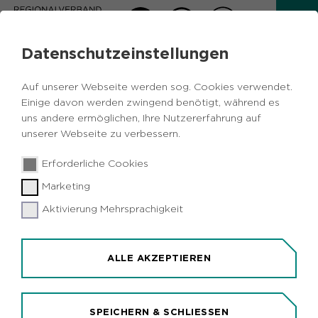
Datenschutzeinstellungen
PRESSEMITTEILUNG
Auf unserer Webseite werden sog. Cookies verwendet.
Zurück
Einige davon werden zwingend benötigt, während es
uns andere ermöglichen, Ihre Nutzererfahrung auf
unserer Webseite zu verbessern.
01.06.2026
|
Freizeit und Tourismus
Erforderliche Cookies
AKTION "DEIN NAME FÄHRT MIT!"
Marketing
RVR sucht Namen für metropolradruhr-
Fahrräder
Aktivierung Mehrsprachigkeit
ALLE AKZEPTIEREN
SPEICHERN & SCHLIESSEN