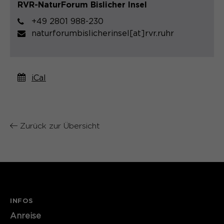
RVR-NaturForum Bislicher Insel
Name
cookie_optin
+49 2801 988-230
naturforumbislicherinsel[at]rvr.ruhr
Anbieter
Sgalinski
Laufzeit
1 Monat
iCal
Speichert den Zustimmungsstatus des
Zweck
Benutzers für Cookies auf der
aktuellen Domäne.
Zurück zur Übersicht
INFOS
Anreise