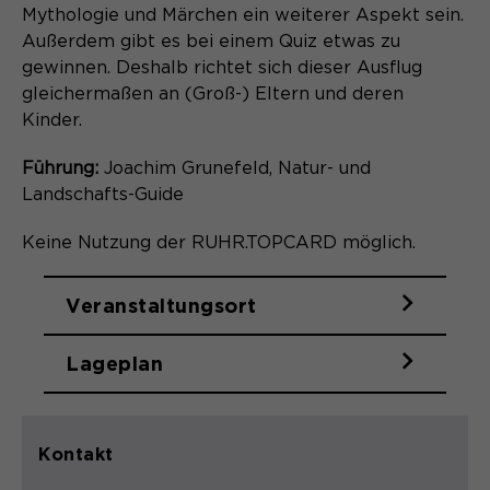
Laufzeit
Schließen des Browsers wieder
Mythologie und Märchen ein weiterer Aspekt sein.
gelöscht.
Außerdem gibt es bei einem Quiz etwas zu
gewinnen. Deshalb richtet sich dieser Ausflug
Name
_pk_ref.*
PHPs Standard Sitzungs- Identifikation
Zweck
gleichermaßen an (Groß-) Eltern und deren
(Formulare).
Anbieter
Matomo
Kinder.
Laufzeit
6 Monate
Führung:
Joachim Grunefeld, Natur- und
Landschafts-Guide
Name
be_typo_user
Zweck
Speichert die Herkunft des Besuchers.
Keine Nutzung der RUHR.TOPCARD möglich.
Anbieter
TYPO3
Laufzeit
Ende der Sitzung
Veranstaltungsort
Name
MATOMO_SESSID
Dieser Cookie teilt der Webseite mit,
Lageplan
Anbieter
Matomo
ob ein Besucher im Typo3-Backend
Zweck
angemeldet ist und die Rechte besitzt
Laufzeit
Sitzung
diese zu verwalten.
Kontakt
Temporäre Session-ID, ohne
Zweck
personenbezogene Daten.