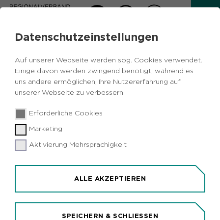
Datenschutzeinstellungen
Auf unserer Webseite werden sog. Cookies verwendet.
Einige davon werden zwingend benötigt, während es
Zurück zur Übersicht
uns andere ermöglichen, Ihre Nutzererfahrung auf
unserer Webseite zu verbessern.
Grunkäppchen und der
Erforderliche Cookies
(Wer-)Wolf
Marketing
- Halloweenspezial
Aktivierung Mehrsprachigkeit
ALLE AKZEPTIEREN
Samstag, 31.10.2026
15:00 - 17:00 Uhr
SPEICHERN & SCHLIESSEN
RVR-Besucherzentrum NaturForum