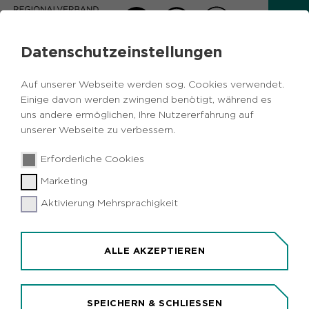
Datenschutzeinstellungen
GESELLSCHAFTSJAGD VON
RUHR GRÜN
Auf unserer Webseite werden sog. Cookies verwendet.
Einige davon werden zwingend benötigt, während es
uns andere ermöglichen, Ihre Nutzererfahrung auf
Termine Gesellschaftsjagd
unserer Webseite zu verbessern.
Zur Zeit besteht kein Angebot für die
Erforderliche Cookies
Gesellschaftsjagd. Sobald es wieder Angebote
gibt, werden diese hier veröffentlicht.
Marketing
Aktivierung Mehrsprachigkeit
ALLE AKZEPTIEREN
SPEICHERN & SCHLIESSEN