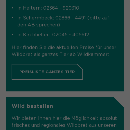
Name
in Haltern: 02364 - 920310
cookie_optin
in Schermbeck: 02866 - 4491 (bitte auf
Anbieter
Sgalinski
den AB sprechen)
Laufzeit
1 Monat
in Kirchhellen: 02045 - 405612
Speichert den Zustimmungsstatus des
Hier finden Sie die aktuellen Preise für unser
Zweck
Benutzers für Cookies auf der
Wildbret als ganzes Tier ab Wildkammer:
aktuellen Domäne.
PREISLISTE GANZES TIER
Wild bestellen
Wir bieten Ihnen hier die Möglichkeit absolut
frisches und regionales Wildbret aus unseren