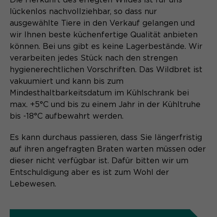
Die Herkunft des erlegten Wildes ist für uns
Content Management System dieser
Name
Cookie-Informationen
_pk_id*
lückenlos nachvollziehbar, so dass nur
Webseite. Diese Basis-Cookies sind
ausgewählte Tiere in den Verkauf gelangen und
unerlässlich, damit Ihr Besuch auf der
Anbieter
Matomo
Website angenehm und flüssig wird:
wir Ihnen beste küchenfertige Qualität anbieten
Aktivierung Mehrsprachigkeit
Sie ermöglichen es der Website, Sie
können.
Bei uns gibt es keine Lagerbestände. Wir
Laufzeit
Zweck
13 Monate
Diese Cookies ermöglichen die automatische
zu erkennen und somit Ihre Sitzung
verarbeiten jedes Stück nach den strengen
Übersetzung der Website-Inhalte durch GTranslate.
offen zu halten. Es speichert bei
hygienerechtlichen Vorschriften. Das Wildbret ist
Dient zur anonymen
Zweck
einem Benutzer-Login für einen
Wiedererkennung eines Besuchers.
vakuumiert und kann bis zum
Name
Cookie-Informationen
googtrans
geschlossenen Bereich die Benutzer-
Mindesthaltbarkeitsdatum im Kühlschrank bei
ID als verschlüsselten Wert (sog.
Anbieter
GTranslate Inc.
max. +5°C und bis zu einem Jahr in der Kühltruhe
"hash-Wert") zum entsprechenden
bis -18°C aufbewahrt werden.
Datenbankeintrag des Nutzers.
Laufzeit
1 Jahr
Name
_pk_ses*
Es kann durchaus passieren, dass Sie längerfristig
Speichert die vom Nutzer gewählte
Anbieter
Matomo
auf ihren angefragten Braten warten müssen oder
Zweck
Sprache für die automatische
dieser nicht verfügbar ist. Dafür bitten wir um
Name
PHPSESSID
Übersetzung der Website.
Laufzeit
30 Minuten
Entschuldigung aber es ist zum Wohl der
Lebewesen.
Anbieter
Session-Cookies
Speichert vorübergehend Daten der
Zweck
aktuellen Sitzung.
Der Session Cookie wird beim