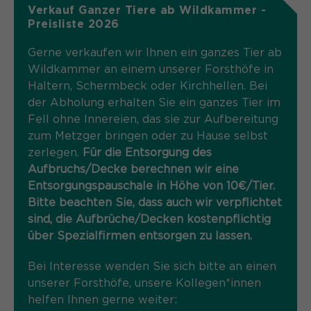
Laufzeit
Schließen des Browsers wieder
Verkauf Ganzer Tiere ab Wildkammer -
gelöscht.
Preisliste 2026
Name
_pk_ref.*
PHPs Standard Sitzungs- Identifikation
Gerne verkaufen wir Ihnen ein ganzes Tier ab
Zweck
(Formulare).
Wildkammer an einem unserer Forsthöfe in
Anbieter
Matomo
Haltern, Schermbeck oder Kirchhellen. Bei
Laufzeit
der Abholung erhalten Sie ein ganzes Tier im
6 Monate
Fell ohne Innereien, das sie zur Aufbereitung
Name
be_typo_user
Zweck
Speichert die Herkunft des Besuchers.
zum Metzger bringen oder zu Hause selbst
zerlegen.
Für die Entsorgung des
Anbieter
TYPO3
Aufbruchs/Decke berechnen wir eine
Entsorgungspauschale in Höhe von 10€/Tier.
Laufzeit
Ende der Sitzung
Name
MATOMO_SESSID
Bitte beachten Sie, dass auch wir verpflichtet
Dieser Cookie teilt der Webseite mit,
sind, die Aufbrüche/Decken kostenpflichtig
Anbieter
Matomo
ob ein Besucher im Typo3-Backend
über Spezialfirmen entsorgen zu lassen.
Zweck
angemeldet ist und die Rechte besitzt
Laufzeit
Sitzung
diese zu verwalten.
Bei Interesse wenden Sie sich bitte an einen
unserer Forsthöfe, unsere Kollegen*innen
Temporäre Session-ID, ohne
Zweck
helfen Ihnen gerne weiter:
personenbezogene Daten.