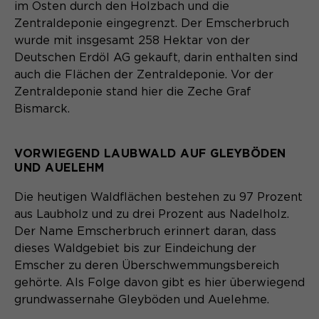
Content Management System dieser
im Osten durch den Holzbach und die
Name
Cookie-Informationen
_pk_id*
Webseite. Diese Basis-Cookies sind
Zentraldeponie eingegrenzt. Der Emscherbruch
unerlässlich, damit Ihr Besuch auf der
wurde mit insgesamt 258 Hektar von der
Anbieter
Matomo
Website angenehm und flüssig wird:
Aktivierung Mehrsprachigkeit
Deutschen Erdöl AG gekauft, darin enthalten sind
Sie ermöglichen es der Website, Sie
Laufzeit
Zweck
13 Monate
auch die Flächen der Zentraldeponie. Vor der
Diese Cookies ermöglichen die automatische
zu erkennen und somit Ihre Sitzung
Zentraldeponie stand hier die Zeche Graf
Übersetzung der Website-Inhalte durch GTranslate.
offen zu halten. Es speichert bei
Dient zur anonymen
Bismarck.
Zweck
einem Benutzer-Login für einen
Wiedererkennung eines Besuchers.
Name
Cookie-Informationen
googtrans
geschlossenen Bereich die Benutzer-
ID als verschlüsselten Wert (sog.
Anbieter
GTranslate Inc.
VORWIEGEND LAUBWALD AUF GLEYBÖDEN
"hash-Wert") zum entsprechenden
UND AUELEHM
Datenbankeintrag des Nutzers.
Laufzeit
1 Jahr
Name
_pk_ses*
Die heutigen Waldflächen bestehen zu 97 Prozent
Speichert die vom Nutzer gewählte
aus Laubholz und zu drei Prozent aus Nadelholz.
Anbieter
Matomo
Zweck
Sprache für die automatische
Der Name Emscherbruch erinnert daran, dass
Name
PHPSESSID
Übersetzung der Website.
dieses Waldgebiet bis zur Eindeichung der
Laufzeit
30 Minuten
Emscher zu deren Überschwemmungsbereich
Anbieter
Session-Cookies
Speichert vorübergehend Daten der
gehörte. Als Folge davon gibt es hier überwiegend
Zweck
aktuellen Sitzung.
grundwassernahe Gleyböden und Auelehme.
Der Session Cookie wird beim