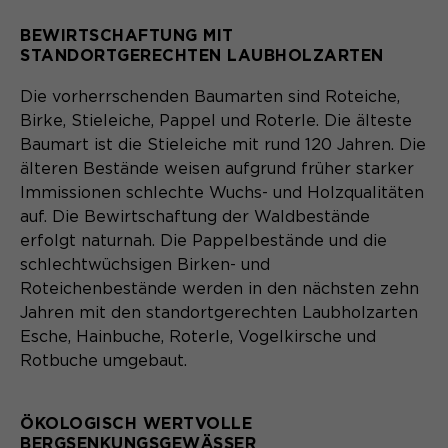
Laufzeit
Schließen des Browsers wieder
gelöscht.
BEWIRTSCHAFTUNG MIT
STANDORTGERECHTEN LAUBHOLZARTEN
Name
_pk_ref.*
PHPs Standard Sitzungs- Identifikation
Zweck
(Formulare).
Die vorherrschenden Baumarten sind Roteiche,
Anbieter
Matomo
Birke, Stieleiche, Pappel und Roterle. Die älteste
Baumart ist die Stieleiche mit rund 120 Jahren. Die
Laufzeit
6 Monate
älteren Bestände weisen aufgrund früher starker
Name
be_typo_user
Zweck
Speichert die Herkunft des Besuchers.
Immissionen schlechte Wuchs- und Holzqualitäten
auf. Die Bewirtschaftung der Waldbestände
Anbieter
TYPO3
erfolgt naturnah. Die Pappelbestände und die
schlechtwüchsigen Birken- und
Laufzeit
Ende der Sitzung
Name
MATOMO_SESSID
Roteichenbestände werden in den nächsten zehn
Jahren mit den standortgerechten Laubholzarten
Dieser Cookie teilt der Webseite mit,
Anbieter
Matomo
Esche, Hainbuche, Roterle, Vogelkirsche und
ob ein Besucher im Typo3-Backend
Zweck
angemeldet ist und die Rechte besitzt
Rotbuche umgebaut.
Laufzeit
Sitzung
diese zu verwalten.
Temporäre Session-ID, ohne
ÖKOLOGISCH WERTVOLLE
Zweck
personenbezogene Daten.
BERGSENKUNGSGEWÄSSER