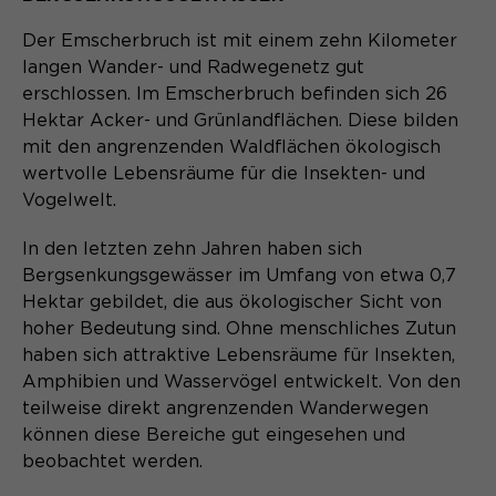
Name
cookie_optin
Der Emscherbruch ist mit einem zehn Kilometer
langen Wander- und Radwegenetz gut
Anbieter
Sgalinski
erschlossen. Im Emscherbruch befinden sich 26
Hektar Acker- und Grünlandflächen. Diese bilden
Laufzeit
1 Monat
mit den angrenzenden Waldflächen ökologisch
wertvolle Lebensräume für die Insekten- und
Speichert den Zustimmungsstatus des
Zweck
Benutzers für Cookies auf der
Vogelwelt.
aktuellen Domäne.
In den letzten zehn Jahren haben sich
Bergsenkungsgewässer im Umfang von etwa 0,7
Hektar gebildet, die aus ökologischer Sicht von
hoher Bedeutung sind. Ohne menschliches Zutun
haben sich attraktive Lebensräume für Insekten,
Amphibien und Wasservögel entwickelt. Von den
teilweise direkt angrenzenden Wanderwegen
können diese Bereiche gut eingesehen und
beobachtet werden.