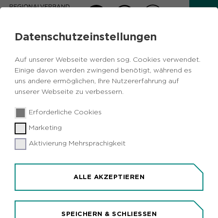
Datenschutzeinstellungen
14.
Auf unserer Webseite werden sog. Cookies verwendet.
REGIONALPLANÄNDERUNG:
Einige davon werden zwingend benötigt, während es
REGIERUNGSBEZIRK
uns andere ermöglichen, Ihre Nutzererfahrung auf
unserer Webseite zu verbessern.
ARNSBERG, TEILABSCHNITT
OBERBEREICHE BOCHUM
Erforderliche Cookies
UND HAGEN IM GEBIET DER
Marketing
HANSESTADT BRECKERFELD
Aktivierung Mehrsprachigkeit
ÖFFENTLICHKEITSBETEILIGUNG VOM
18. NOVEMBER 2019 BIS
ALLE AKZEPTIEREN
EINSCHLIESSLICH 28. JANUAR 2020
Die Verbandsversammlung des Regionalverbands
SPEICHERN & SCHLIESSEN
Ruhr hat in ihrer Sitzung am 11.10.2019