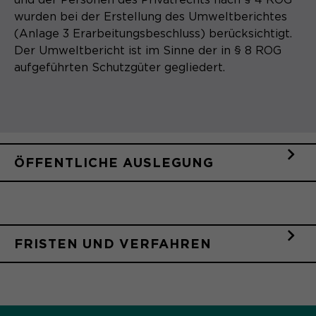
wurden bei der Erstellung des Umweltberichtes
Name
cookie_optin
(Anlage 3 Erarbeitungsbeschluss) berücksichtigt.
Anbieter
Der Umweltbericht ist im Sinne der in § 8 ROG
Sgalinski
aufgeführten Schutzgüter gegliedert.
Laufzeit
1 Monat
Speichert den Zustimmungsstatus des
Zweck
Benutzers für Cookies auf der
aktuellen Domäne.
ÖFFENTLICHE AUSLEGUNG
FRISTEN UND VERFAHREN