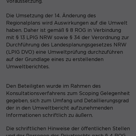
Laufzeit
Schließen des Browsers wieder
Voraussetzung.
gelöscht.
Die Umsetzung der 14. Änderung des
Name
_pk_ref.*
PHPs Standard Sitzungs- Identifikation
Regionalplans wird Auswirkungen auf die Umwelt
Zweck
(Formulare).
haben. Daher ist gemäß § 8 ROG in Verbindung
Anbieter
Matomo
mit § 13 LPlG NRW sowie § 34 der Verordnung zur
Durchführung des Landesplanungsgesetzes NRW
Laufzeit
6 Monate
(LPlG DVO) eine Umweltprüfung durchzuführen
Name
be_typo_user
Zweck
Speichert die Herkunft des Besuchers.
auf der Grundlage eines zu erstellenden
Umweltberichtes.
Anbieter
TYPO3
Laufzeit
Ende der Sitzung
Den Beteiligten wurde im Rahmen des
Name
MATOMO_SESSID
Konsultationsverfahrens zum Scoping Gelegenheit
Dieser Cookie teilt der Webseite mit,
Anbieter
Matomo
gegeben, sich zum Umfang und Detaillierungsgrad
ob ein Besucher im Typo3-Backend
Zweck
der in den Umweltbericht aufzunehmenden
angemeldet ist und die Rechte besitzt
Laufzeit
Sitzung
Informationen schriftlich zu äußern.
diese zu verwalten.
Temporäre Session-ID, ohne
Die schriftlichen Hinweise der öffentlichen Stellen
Zweck
personenbezogene Daten.
und der Personen des Privatrechts nach § 4 ROG