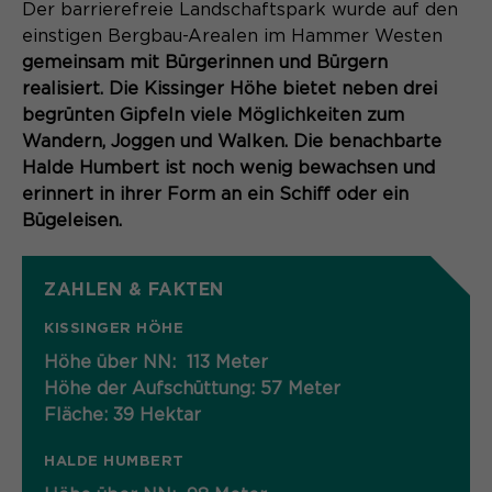
Content Management System dieser
Der barrierefreie Landschaftspark wurde auf den
Name
Cookie-Informationen
_pk_id*
Webseite. Diese Basis-Cookies sind
einstigen Bergbau-Arealen im Hammer Westen
unerlässlich, damit Ihr Besuch auf der
gemeinsam mit Bürgerinnen und Bürgern
Anbieter
Matomo
Website angenehm und flüssig wird:
Aktivierung Mehrsprachigkeit
realisiert. Die Kissinger Höhe bietet neben drei
Sie ermöglichen es der Website, Sie
Laufzeit
Zweck
13 Monate
begrünten Gipfeln viele Möglichkeiten zum
Diese Cookies ermöglichen die automatische
zu erkennen und somit Ihre Sitzung
Wandern, Joggen und Walken. Die benachbarte
Übersetzung der Website-Inhalte durch GTranslate.
offen zu halten. Es speichert bei
Dient zur anonymen
Halde Humbert ist noch wenig bewachsen und
Zweck
einem Benutzer-Login für einen
Wiedererkennung eines Besuchers.
Name
Cookie-Informationen
googtrans
erinnert in ihrer Form an ein Schiff oder ein
geschlossenen Bereich die Benutzer-
Bügeleisen.
ID als verschlüsselten Wert (sog.
Anbieter
GTranslate Inc.
"hash-Wert") zum entsprechenden
Datenbankeintrag des Nutzers.
Laufzeit
1 Jahr
ZAHLEN & FAKTEN
Name
_pk_ses*
Speichert die vom Nutzer gewählte
KISSINGER HÖHE
Anbieter
Matomo
Zweck
Sprache für die automatische
Höhe über NN: 113 Meter
Name
PHPSESSID
Übersetzung der Website.
Laufzeit
30 Minuten
Höhe der Aufschüttung: 57 Meter
Fläche: 39 Hektar
Anbieter
Session-Cookies
Speichert vorübergehend Daten der
Zweck
aktuellen Sitzung.
HALDE HUMBERT
Der Session Cookie wird beim