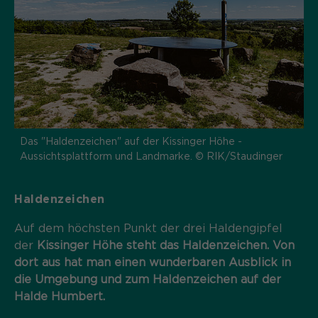
Das "Haldenzeichen" auf der Kissinger Höhe -
Aussichtsplattform und Landmarke. © RIK/Staudinger
Haldenzeichen
Auf dem höchsten Punkt der drei Haldengipfel
der
Kissinger Höhe steht das Haldenzeichen. Von
dort aus hat man einen wunderbaren Ausblick in
die Umgebung und zum Haldenzeichen auf der
Halde Humbert.