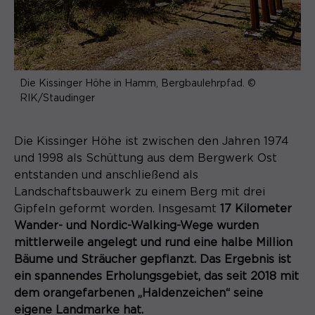
Name
cookie_optin
Anbieter
Sgalinski
Laufzeit
1 Monat
Die Kissinger Höhe in Hamm, Bergbaulehrpfad. ©
RIK/Staudinger
Speichert den Zustimmungsstatus des
Zweck
Benutzers für Cookies auf der
Die Kissinger Höhe ist zwischen den Jahren 1974
aktuellen Domäne.
und 1998 als Schüttung aus dem Bergwerk Ost
entstanden und anschließend als
Landschaftsbauwerk zu einem Berg mit drei
Gipfeln geformt worden. Insgesamt
17 Kilometer
Wander- und Nordic-Walking-Wege wurden
mittlerweile angelegt und rund eine halbe Million
Bäume und Sträucher gepflanzt. Das Ergebnis ist
ein spannendes Erholungsgebiet, das seit 2018 mit
dem orangefarbenen „Haldenzeichen“ seine
eigene Landmarke hat.