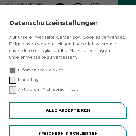
Datenschutzeinstellungen
Auf unserer Webseite werden sog. Cookies verwendet.
Einige davon werden zwingend benötigt, während es
uns andere ermöglichen, Ihre Nutzererfahrung auf
unserer Webseite zu verbessern.
Erforderliche Cookies
© Ludger Staudinger
Marketing
Aktivierung Mehrsprachigkeit
HALDE KISSINGER HÖHE
UND HALDE HUMBERT
ALLE AKZEPTIEREN
HALDENLANDSCHAFT LIPPEPARK
MIT ORANGEFARBENEM HALDENZEICHEN
SPEICHERN & SCHLIESSEN