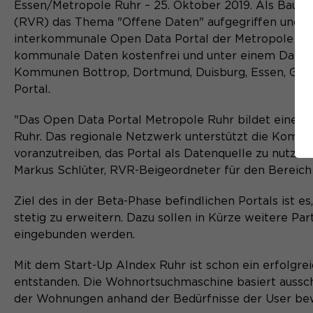
Essen/Metropole Ruhr – 25. Oktober 2019. Als Bauste
(RVR) das Thema "Offene Daten" aufgegriffen und in
interkommunale Open Data Portal der Metropole Ruh
kommunale Daten kostenfrei und unter einem Dach 
Kommunen Bottrop, Dortmund, Duisburg, Essen, Gelse
Portal.
"Das Open Data Portal Metropole Ruhr bildet einen w
Ruhr. Das regionale Netzwerk unterstützt die Komm
voranzutreiben, das Portal als Datenquelle zu nutzen
Markus Schlüter, RVR-Beigeordneter für den Bereich
Ziel des in der Beta-Phase befindlichen Portals ist e
stetig zu erweitern. Dazu sollen in Kürze weitere Pa
eingebunden werden.
Mit dem Start-Up AIndex Ruhr ist schon ein erfolgr
entstanden. Die Wohnortsuchmaschine basiert ausschl
der Wohnungen anhand der Bedürfnisse der User be