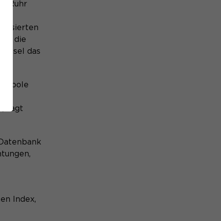
nd Ruhr
as
eressierten
ts die
 Wesel das
etropole
, sagt
e Datenbank
htungen,
en Index,