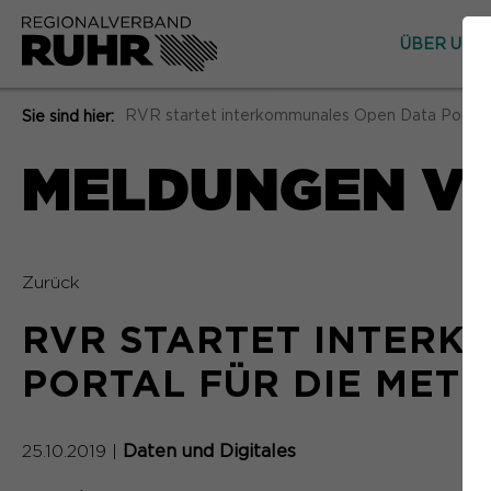
ÜBER UNS
RVR startet interkommunales Open Data Portal 
Sie sind hier:
MELDUNGEN V
Zurück
RVR STARTET INTERK
PORTAL FÜR DIE MET
25.10.2019
|
Daten und Digitales