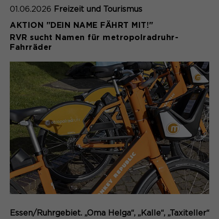
01.06.2026
Freizeit und Tourismus
Name
cookie_optin
AKTION "DEIN NAME FÄHRT MIT!"
Anbieter
Sgalinski
RVR sucht Namen für metropolradruhr-
Fahrräder
Laufzeit
1 Monat
Speichert den Zustimmungsstatus des
Zweck
Benutzers für Cookies auf der
aktuellen Domäne.
Essen/Ruhrgebiet. „Oma Helga“, „Kalle“, „Taxiteller“