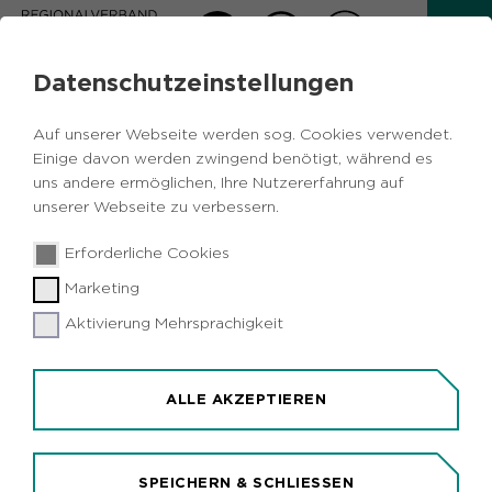
Datenschutzeinstellungen
NEWS-TEASER
Auf unserer Webseite werden sog. Cookies verwendet.
Einige davon werden zwingend benötigt, während es
Unterseiten News
uns andere ermöglichen, Ihre Nutzererfahrung auf
unserer Webseite zu verbessern.
MENÜ ÖFFNEN
Erforderliche Cookies
Marketing
Aktivierung Mehrsprachigkeit
ALLE AKZEPTIEREN
ARTIKEL MIT FILTERBOX
(MEHRFACHAUSWAHL D.
KATEGORIEN)
SPEICHERN & SCHLIESSEN