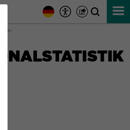
sunken
ONALSTATISTIK
N