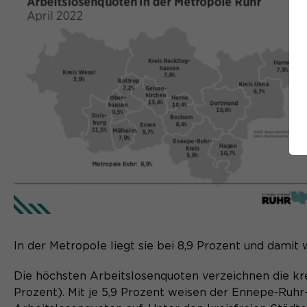
In der Metropole liegt sie bei 8,9 Prozent und damit
Die höchsten Arbeitslosenquoten verzeichnen die krei
Prozent). Mit je 5,9 Prozent weisen der Ennepe-Ruhr-