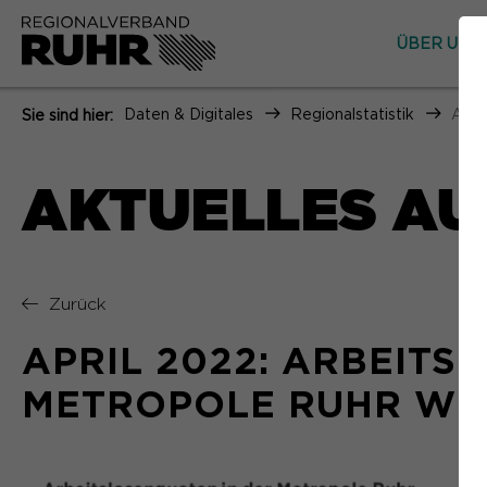
ÜBER UNS
Daten & Digitales
Regionalstatistik
Apri
Sie sind hier:
AKTUELLES AU
Zurück
APRIL 2022: ARBEITS
METROPOLE RUHR WIE