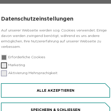
VERANSTALTUNGEN
PRESSE
KARRIERE
Datenschutzeinstellungen
l 2022: Arbeitslosenquote in der Metropole Ruhr wieder leicht ge
Auf unserer Webseite werden sog. Cookies verwendet. Einige
davon werden zwingend benötigt, während es uns andere
ermöglichen, Ihre Nutzererfahrung auf unserer Webseite zu
S DER RVR-REGI
verbessern.
Erforderliche Cookies
Marketing
Aktivierung Mehrsprachigkeit
LOSENQUOTE IN DER
DER LEICHT GESUNKE
ALLE AKZEPTIEREN
Regionalstatistik
03.05.2022
|
SPEICHERN & SCHLIESSEN