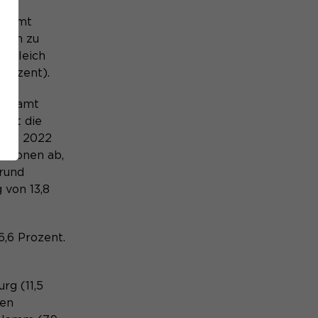
gesamt
eich zu
ergleich
Prozent).
sgesamt
 ist die
pril 2022
ersonen ab,
 rund
 von 13,8
6,6 Prozent.
rg (11,5
ten