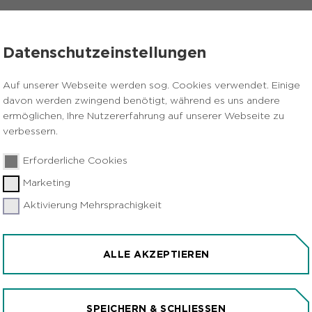
VERANSTALTUNGEN
PRESSE
KARRIERE
Datenschutzeinstellungen
te an der Uni Duisburg-Essen
Auf unserer Webseite werden sog. Cookies verwendet. Einige
davon werden zwingend benötigt, während es uns andere
ermöglichen, Ihre Nutzererfahrung auf unserer Webseite zu
verbessern.
Erforderliche Cookies
Marketing
Aktivierung Mehrsprachigkeit
 FÜR FORSCHENDE ÄRZT
SSEN
ALLE AKZEPTIEREN
hr
Essen
Medizin
SPEICHERN & SCHLIESSEN