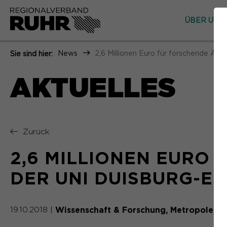
ÜBER UNS
News
2,6 Millionen Euro für forschende Ärz
Sie sind hier:
AKTUELLES
Zurück
2,6 MILLIONEN EURO
DER UNI DUISBURG-E
Wissenschaft & Forschung
Metropole Ru
19.10.2018
|