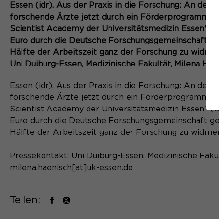
Essen (idr). Aus der Praxis in die Forschung: An der
forschende Ärzte jetzt durch ein Förderprogramm unt
Scientist Academy der Universitätsmedizin Essen" (
Euro durch die Deutsche Forschungsgemeinschaft gef
Hälfte der Arbeitszeit ganz der Forschung zu widme
Uni Duiburg-Essen, Medizinische Fakultät, Milena Hän
Essen (idr). Aus der Praxis in die Forschung: An der
forschende Ärzte jetzt durch ein Förderprogramm unt
Scientist Academy der Universitätsmedizin Essen" (
Euro durch die Deutsche Forschungsgemeinschaft gef
Hälfte der Arbeitszeit ganz der Forschung zu widmen
Pressekontakt: Uni Duiburg-Essen, Medizinische Fakul
milena.haenisch[at]uk-essen.de
Teilen: