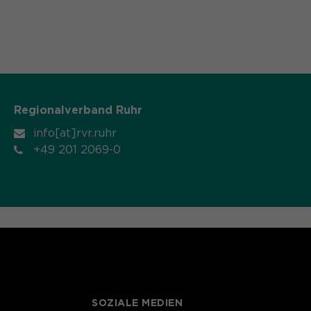
Regionalverband Ruhr
info[at]rvr.ruhr
+49 201 2069-0
SOZIALE MEDIEN