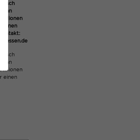
inisch
ician
Millionen
r einen
kontakt:
uk-essen.de
inisch
ician
Millionen
r einen