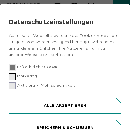
Datenschutzeinstellungen
AKTUELLES
Auf unserer Webseite werden sog. Cookies verwendet.
Zurück
Einige davon werden zwingend benötigt, während es
uns andere ermöglichen, Ihre Nutzererfahrung auf
unserer Webseite zu verbessern.
Vermischtes
Wirtschaft
Metropole
06.11.2018
|
Erforderliche Cookies
Ruhr
Marketing
ADAC-Gesellschaft eröffnet Sitz in
Essen
Aktivierung Mehrsprachigkeit
Essen (idr). Der ADAC hat für seine
Mitgliederservice-Aktivitäten eine neue
ALLE AKZEPTIEREN
Gesellschaft, die ADAC Customer Service GmbH,
gegründet. Die hundertprozentige Tochter des
ADAC hat heute ihre Unternehmenssitz am
SPEICHERN & SCHLIESSEN